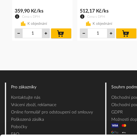
359,90 Kč/ks
512,17 Kč/ks
Cena s DPH
Cena s DPH
K objednání
K objednání
do
do
košíku
koš
Pro zákazníky
Souhrn podm
Kontaktujte nás
Obchodní pod
Vrácení zboží, reklamace
Obchodní pod
Online formulář pro odstoupení od smlouvy
GDPR
Poškozená zásilka
Možnosti dop
Pobočky
FAQ