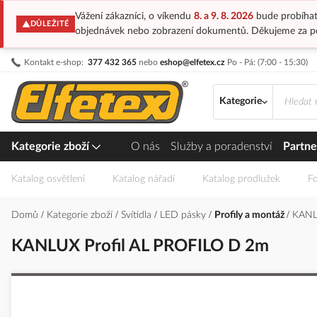
Vážení zákazníci, o víkendu
8. a 9. 8. 2026
bude probíhat
DŮLEŽITÉ
objednávek nebo zobrazení dokumentů. Děkujeme za p
Přejít
Kontakt e-shop:
377 432 365
nebo
eshop@elfetex.cz
Po - Pá: (7:00 - 15:30)
na
obsah
Kategorie
Kategorie zboží
O nás
Služby a poradenství
Partne
Katalog osvětlení
Katalog nářadí
Katalog prodlužek
Fo
Domů
Kategorie zboží
Svítidla
LED pásky
Profily a montáž
KANL
KANLUX Profil AL PROFILO D 2m
Přeskočit
na