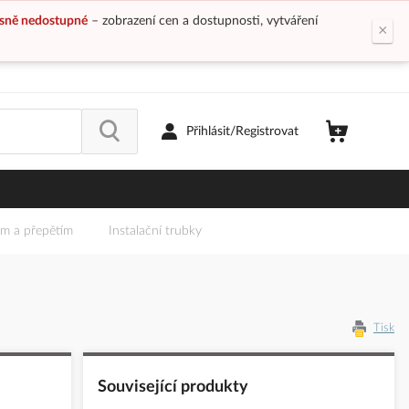
sně nedostupné
– zobrazení cen a dostupnosti, vytváření
×
Přihlásit/Registrovat
em a přepětím
Instalační trubky
Tisk
Související produkty