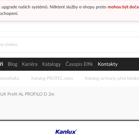
 upgrade našich systémů. Některé služby e-shopu proto
mohou být doča
ochopení.
ři
Blog
Kariéra
Katalogy
Časopis Elfík
Kontakty
tovoltaika
Katalog PROTEC.class
Katalog ochrany před blesk
UX Profil AL PROFILO D 2m