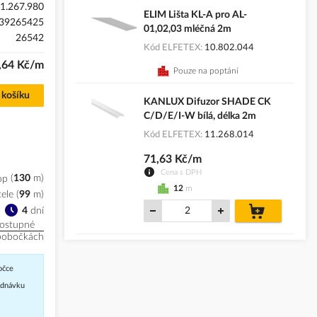
1.267.980
ELIM Lišta KL-A pro AL-
39265425
01,02,03 mléčná 2m
26542
Kód ELFETEX
10.802.044
,64 Kč/m
Pouze na poptání
 košíku
KANLUX Difuzor SHADE CK
C/D/E/I-W bílá, délka 2m
Kód ELFETEX
11.268.014
71,63 Kč/m
Cena s DPH
op
130
m
12
m
ele
(
99
m
)
do
4
dní
košíku
ostupné
pobočkách
očce
jednávku