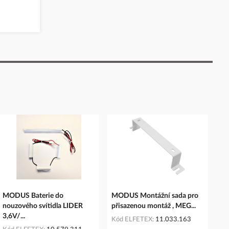
MODUS Baterie do
MODUS Montážní sada pro
nouzového svítidla LIDER
přisazenou montáž , MEG...
3,6V/...
Kód ELFETEX
11.033.163