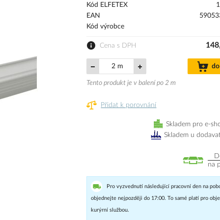
Kód ELFETEX
1
EAN
59053
Kód výrobce
148
Cena s DPH
m
do
Tento produkt je v balení po 2 m
Přidat k porovnání
Skladem pro e-sh
Skladem u dodavat
D
na 
Pro vyzvednutí následující pracovní den na pob
objednejte nejpozději do 17:00. To samé platí pro ob
kurýrní službou.