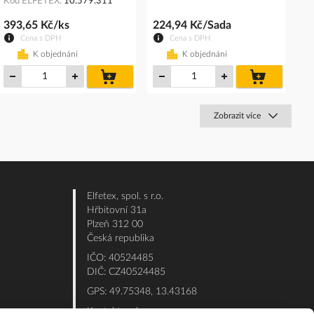
Kód ELFETEX
10.579.311
393,65 Kč/ks
224,94 Kč/Sada
Cena s DPH
Cena s DPH
K objednání
K objednání
do
do
košíku
košíku
Zobrazit více
Elfetex, spol. s r.o.
Hřbitovní 31a
Plzeň 312 00
Česká republika
IČO: 40524485
DIČ: CZ40524485
GPS: 49.75348, 13.43168
Kontakt e-shop: