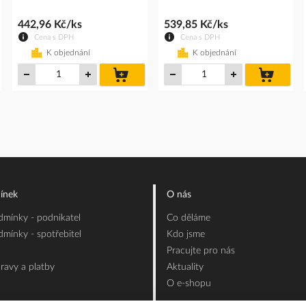
442,96 Kč/ks
539,85 Kč/ks
Cena s DPH
Cena s DPH
K objednání
K objednání
do
do
íku
košíku
košíku
ínek
O nás
mínky - podnikatel
Co děláme
mínky - spotřebitel
Kdo jsme
Pracujte pro nás
ravy a platby
Aktuality
O e-shopu