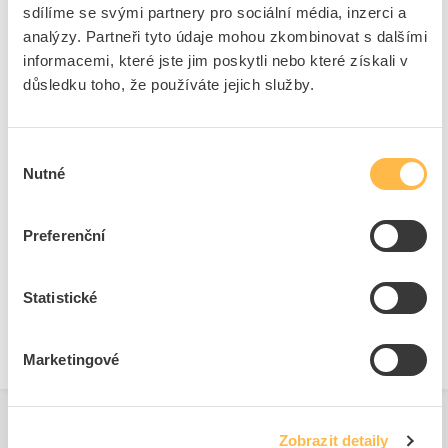
sdílíme se svými partnery pro sociální média, inzerci a
Přední kryty pro tlačítka
analýzy. Partneři tyto údaje mohou zkombinovat s dalšími
Barva tlačítka
Červená
informacemi, které jste jim poskytli nebo které získali v
Počet řídicích bodů
1
důsledku toho, že používáte jejich služby.
Konstrukční typ objektivu
Kulatý
Průměr otvoru
22.3 mm
Výběr
Krytí (IP), přední strana
IP67/IP69K
Nutné
souhlasu
Design tlačítka
Ostatní, jiné
Možnost osvětlení
Ano
Preferenční
S čelním kroužkem
Ano
Materiál předního kroužku
Plast
Statistické
Barva přední kroužek
Černá
Marketingové
Zobrazit detaily