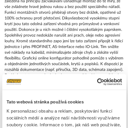
založená na principu zacvakávání usnadňuje montáž do té míry, že
vše zvládnete hravě jednou rukou a bez použití speciálního nářadí.
Funkci montážních otvorů přebírají otvory bez drážek, opatřené už
100% ochranou proti přetočení. Díkyvšeobecně vysokému stupni
krytí jsou tato odolná zařízení vhodná pro průmyslové a venkovní
použití. Dokonce je u nich možné i čištění vysokotlakým paprskem.
Spolehlivý provoz nedokáže narušit ani prach, oleje nebo agresivní
louhy. Kromě standardního zapo jení lze tato zařízení připojit k řídicí
jednotce i přes PROFINET, AS-Interface nebo IO-Link. Tím snížíte
své náklady na kabeláž, minimalizujete zdroje chyb a získáte vyšší
flexibilitu. Grafický online konfigurátor pohodlně pomůže s výběrem
a objednáním jednotlivých součástek, krytů a popisků. K dispozici je
rozsáhlá dokumentace (např. příručka, 3D data, schémata zapojení).
Dodáváme tato provedení: více barev, prosvětlené/neprosvětlené, s
popiskem/bez popisku, zaklapávací/impulzové ovládání, různé výšky
tlačítek a čelních kroužků. Upozornění: Samostatné zařízení, držáky
a moduly objednávejte prosím zvlášť. SIRIUS ACT – Performance in
Action při udělování příkazů a hlášení. Jednoduše smontovatelný,
Tato webová stránka používá cookies
jednoduše silný, jednoduše perfektní.
K personalizaci obsahu a reklam, poskytování funkcí
sociálních médií a analýze naší návštěvnosti využíváme
Značka
SIEMENS
soubory cookie. Informace o tom, jak náš web používáte,