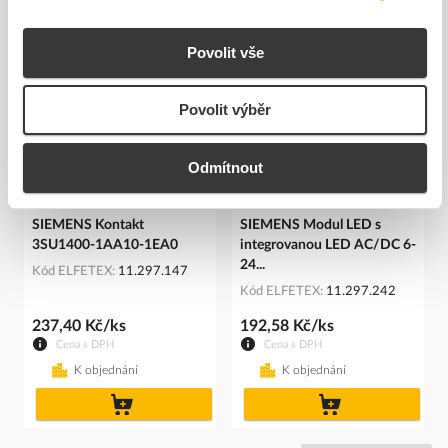
Související produkty
Povolit vše
Povolit výběr
Odmítnout
SIEMENS Kontakt
SIEMENS Modul LED s
3SU1400-1AA10-1EA0
integrovanou LED AC/DC 6-
24...
Kód ELFETEX
11.297.147
Kód ELFETEX
11.297.242
237,40 Kč/ks
192,58 Kč/ks
Cena s DPH
Cena s DPH
K objednání
K objednání
do
do
košíku
košíku