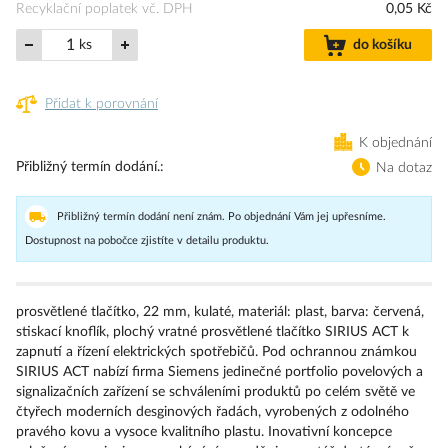
Recyklační poplatek vč. DPH
0,05 Kč
ks
do košíku
Přidat k porovnání
K objednání
Přibližný termín dodání.
Na dotaz
Přibližný termín dodání není znám. Po objednání Vám jej upřesníme.
Dostupnost na pobočce zjistíte v detailu produktu.
prosvětlené tlačítko, 22 mm, kulaté, materiál: plast, barva: červená,
stiskací knoflík, plochý vratné prosvětlené tlačítko SIRIUS ACT k
zapnutí a řízení elektrických spotřebičů. Pod ochrannou známkou
SIRIUS ACT nabízí firma Siemens jedinečné portfolio povelových a
signalizačních zařízení se schváleními produktů po celém světě ve
čtyřech moderních desginových řadách, vyrobených z odolného
pravého kovu a vysoce kvalitního plastu. Inovativní koncepce