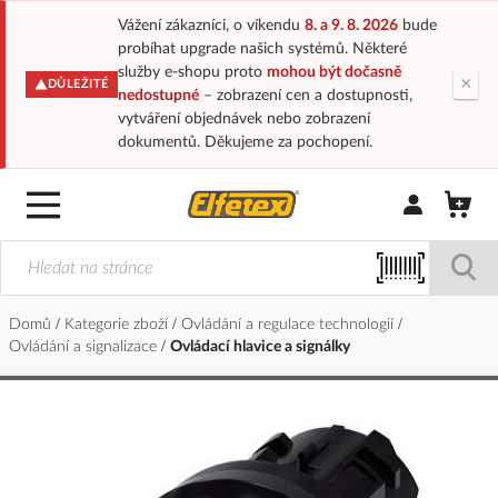
Vážení zákazníci, o víkendu
8. a 9. 8. 2026
bude
probíhat upgrade našich systémů. Některé
služby e-shopu proto
mohou být dočasně
×
DŮLEŽITÉ
nedostupné
– zobrazení cen a dostupnosti,
vytváření objednávek nebo zobrazení
dokumentů. Děkujeme za pochopení.
Přihlásit/Regi
Domů
Kategorie zboží
Ovládání a regulace technologií
Ovládání a signalizace
Ovládací hlavice a signálky
Přeskočit
na
konec
galerie