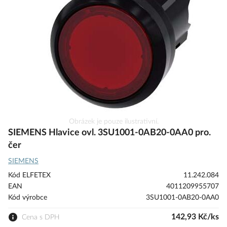
s
obrázky
Přeskočit
Obrázek je pouze ilustrativní.
na
SIEMENS Hlavice ovl. 3SU1001-0AB20-0AA0 pro.
začátek
čer
galerie
SIEMENS
s
obrázky
Kód ELFETEX
11.242.084
EAN
4011209955707
Kód výrobce
3SU1001-0AB20-0AA0
142,93 Kč/ks
Cena s DPH