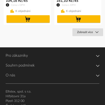
104,16 Kč/ks
161,10 Kč/ks
Cena s DPH
Cena s DPH
K objednání
K objednání
do
do
košíku
košíku
Zobrazit více
Pro zákazníky
Souhrn podmínek
O nás
Elfetex, spol. s r.o.
Hřbitovní 31a
Plzeň 312 00