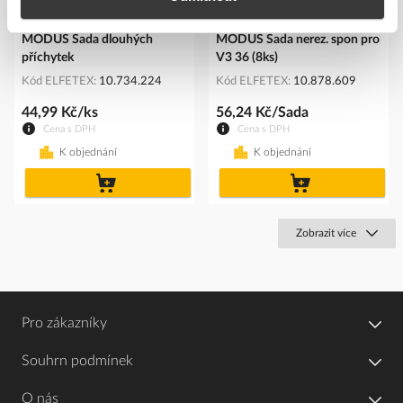
MODUS Sada dlouhých
MODUS Sada nerez. spon pro
příchytek
V3 36 (8ks)
Kód ELFETEX
10.734.224
Kód ELFETEX
10.878.609
44,99 Kč/ks
56,24 Kč/Sada
Cena s DPH
Cena s DPH
K objednání
K objednání
do
do
košíku
košíku
Zobrazit více
Pro zákazníky
Souhrn podmínek
O nás