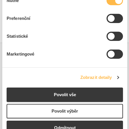
Nutné
souhlasu
Výška
48 mm
Délka
628 mm
Preferenční
Materiál
Hliník
Statistické
Marketingové
Zobrazit detaily
Podobné produkty
Povolit vše
Povolit výběr
Odmítnout