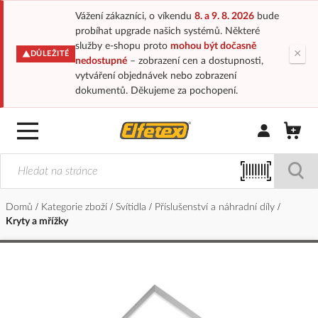
Vážení zákazníci, o víkendu
8. a 9. 8. 2026
bude
probíhat upgrade našich systémů. Některé
služby e-shopu proto
mohou být dočasně
×
DŮLEŽITÉ
nedostupné
– zobrazení cen a dostupnosti,
vytváření objednávek nebo zobrazení
dokumentů. Děkujeme za pochopení.
Přihlásit/Regi
Domů
Kategorie zboží
Svítidla
Příslušenství a náhradní díly
Kryty a mřížky
Přeskočit
na
konec
galerie