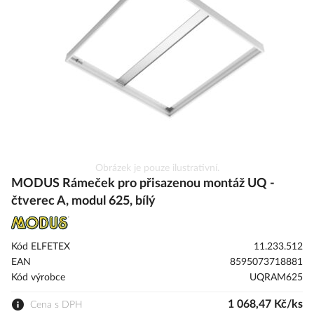
s
obrázky
Přeskočit
Obrázek je pouze ilustrativní.
na
MODUS Rámeček pro přisazenou montáž UQ -
začátek
čtverec A, modul 625, bílý
galerie
s
obrázky
Kód ELFETEX
11.233.512
EAN
8595073718881
Kód výrobce
UQRAM625
1 068,47 Kč/ks
Cena s DPH