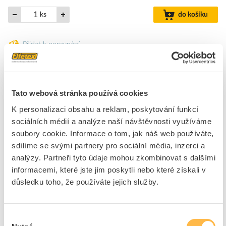
ks
do košíku
Přidat k porovnání
K objednání
Přibližný termín dodání.
14
dní
Tato webová stránka používá cookies
Rámecek pro prisazenou montáž LED panelu - ctverec A, modul
K personalizaci obsahu a reklam, poskytování funkcí
625, bílý
sociálních médií a analýze naší návštěvnosti využíváme
soubory cookie. Informace o tom, jak náš web používáte,
Značka
MODUS
sdílíme se svými partnery pro sociální média, inzerci a
analýzy. Partneři tyto údaje mohou zkombinovat s dalšími
informacemi, které jste jim poskytli nebo které získali v
Mechanické příslušenství pro svítidla
důsledku toho, že používáte jejich služby.
Typ příslušenství
Montážní rám
Barva
Bílá
Šířka
628 mm
Výběr