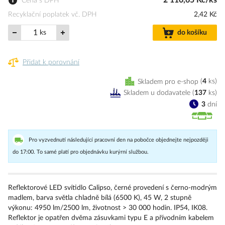
2 110,65 Kč/ks
Cena s DPH
Recyklační poplatek vč. DPH
2,42 Kč
ks
do košíku
Přidat k porovnání
Skladem pro e-shop
4
ks
Skladem u dodavatele
(
137
ks
)
3
dní
Pro vyzvednutí následující pracovní den na pobočce objednejte nejpozději
do 17:00. To samé platí pro objednávku kurýrní službou.
Reflektorové LED svítidlo Calipso, černé provedení s černo-modrým
madlem, barva světla chladně bílá (6500 K), 45 W, 2 stupně
výkonu: 4950 lm/2500 lm, životnost > 30 000 hodin. IP54, IK08.
Reflektor je opatřen dvěma zásuvkami typu E a přívodním kabelem