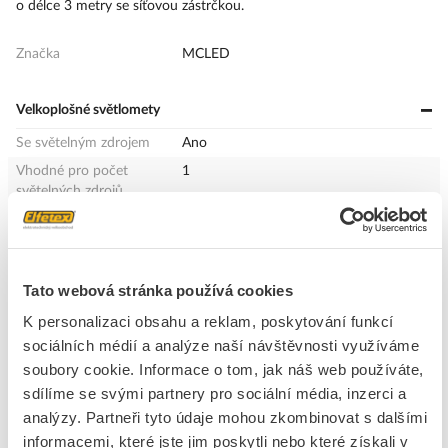
o délce 3 metry se síťovou zástrčkou.
Značka
MCLED
Velkoplošné světlomety
Se světelným zdrojem
Ano
Vhodné pro počet
1
světelných zdrojů
třída ochrany
I
Šířka
315 mm
Reflektor
Bez
Tato webová stránka používá cookies
Barva těla
Černá
K personalizaci obsahu a reklam, poskytování funkcí
Provozní jednotka
LED-provozní přístroj proudově řízený
sociálních médií a analýze naší návštěvnosti využíváme
Index podání barev
80-89 (třída 1B)
soubory cookie. Informace o tom, jak náš web používáte,
Délka
385 mm
sdílíme se svými partnery pro sociální média, inzerci a
Výška / hloubka
90 mm
analýzy. Partneři tyto údaje mohou zkombinovat s dalšími
informacemi, které jste jim poskytli nebo které získali v
Materiál pouzdra
Plast