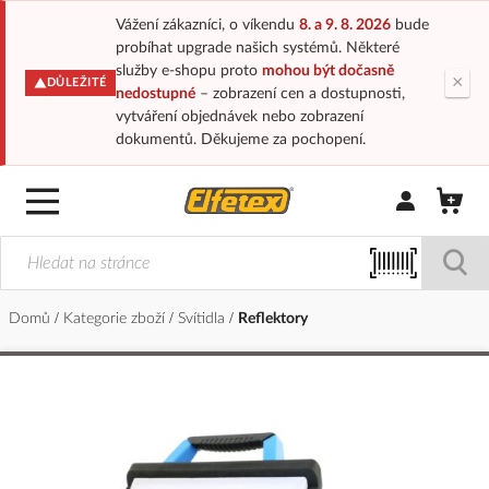
Vážení zákazníci, o víkendu
8. a 9. 8. 2026
bude
probíhat upgrade našich systémů. Některé
služby e-shopu proto
mohou být dočasně
×
DŮLEŽITÉ
nedostupné
– zobrazení cen a dostupnosti,
vytváření objednávek nebo zobrazení
dokumentů. Děkujeme za pochopení.
Přihlásit/Regi
Domů
Kategorie zboží
Svítidla
Reflektory
Přeskočit
na
konec
galerie
s