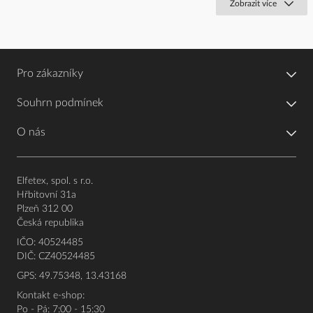
Zobrazit více
Pro zákazníky
Souhrn podmínek
O nás
Elfetex, spol. s r.o.
Hřbitovní 31a
Plzeň 312 00
Česká republika
IČO: 40524485
DIČ: CZ40524485
GPS: 49.75348, 13.43168
Kontakt e-shop:
Po - Pá: 7:00 - 15:30