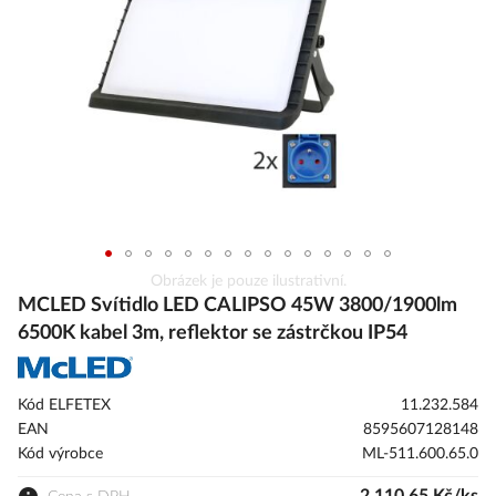
obrázky
Přeskočit
Obrázek je pouze ilustrativní.
na
MCLED Svítidlo LED CALIPSO 45W 3800/1900lm
začátek
6500K kabel 3m, reflektor se zástrčkou IP54
galerie
s
obrázky
Kód ELFETEX
11.232.584
EAN
8595607128148
Kód výrobce
ML-511.600.65.0