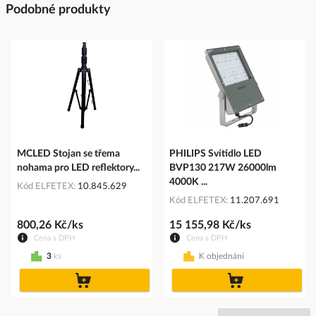
Podobné produkty
MCLED Stojan se třema
PHILIPS Svítidlo LED
nohama pro LED reflektory...
BVP130 217W 26000lm
4000K ...
Kód ELFETEX
10.845.629
Kód ELFETEX
11.207.691
800,26 Kč/ks
15 155,98 Kč/ks
Cena s DPH
Cena s DPH
3
ks
K objednání
do
do
košíku
košíku