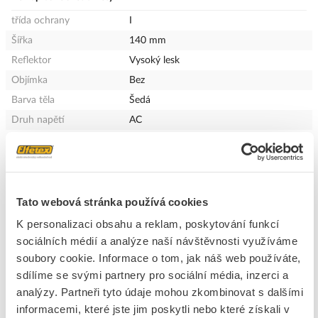
třída ochrany
I
Šířka
140 mm
Reflektor
Vysoký lesk
Objímka
Bez
Barva těla
Šedá
Druh napětí
AC
S pohybovým čidlem
Ano
Provozní jednotka
LED-provozní přístroj proudově řízený
Index podání barev
70-79 (třída 2A)
Délka
47 mm
Tato webová stránka používá cookies
Výška / hloubka
187 mm
K personalizaci obsahu a reklam, poskytování funkcí
Materiál pouzdra
Hliník
sociálních médií a analýze naší návštěvnosti využíváme
soubory cookie. Informace o tom, jak náš web používáte,
Světelný zdroj
LED nevyměnitelná
sdílíme se svými partnery pro sociální média, inzerci a
Rozložení světla
Symetrický
analýzy. Partneři tyto údaje mohou zkombinovat s dalšími
Stupeň krytí (IP)
IP65
informacemi, které jste jim poskytli nebo které získali v