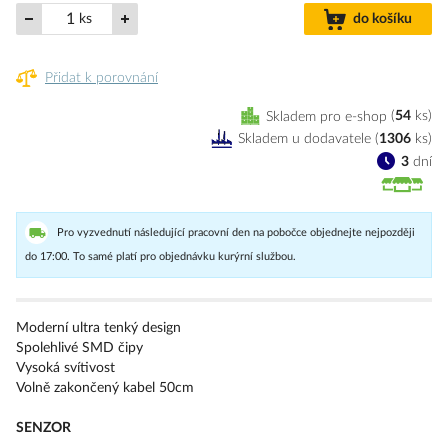
ks
do košíku
Přidat k porovnání
Skladem pro e-shop
54
ks
Skladem u dodavatele
(
1306
ks
)
3
dní
Pro vyzvednutí následující pracovní den na pobočce objednejte nejpozději
do 17:00. To samé platí pro objednávku kurýrní službou.
Moderní ultra tenký design
Spolehlivé SMD čipy
Vysoká svítivost
Volně zakončený kabel 50cm
SENZOR