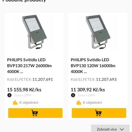
PHILIPS Svítidlo LED
PHILIPS Svítidlo LED
BVP130 217W 26000lm
BVP130 120W 16000lm
4000K ...
4000K ...
Kód ELFETEX
11.207.691
Kód ELFETEX
11.207.693
15 155,98 Kč/ks
11 309,92 Kč/ks
Cena s DPH
Cena s DPH
K objednání
K objednání
do
do
košíku
košíku
Zobrazit více