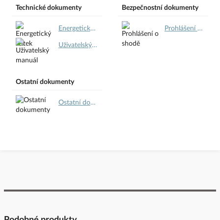
https://panlux.cz/
Technické dokumenty
Bezpečnostní dokumenty
Energetický štítek.pdf
Prohlášení o shodě.pdf
Uživatelský manuál.pdf
Ostatní dokumenty
Ostatní dokumenty.pdf
Podobné produkty