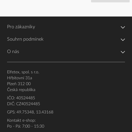
Pro zákazníky
Souhrn podmínek
O nás
Elfetex, spol. s r.o.
Hřbitovní 31a
Plzeň 312 00
Česká republika
IČO: 40524485
DIČ: CZ40524485
GPS: 49.75348, 13.43168
Kontakt e-shop:
Po - Pá: 7:00 - 15:30