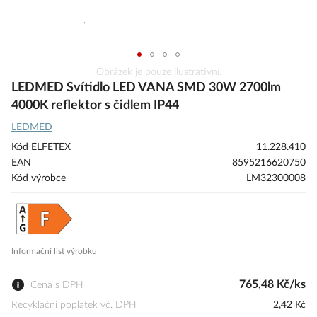
Přeskočit
Obrázek je pouze ilustrativní.
na
LEDMED Svítidlo LED VANA SMD 30W 2700lm
začátek
4000K reflektor s čidlem IP44
galerie
LEDMED
s
obrázky
Kód ELFETEX
11.228.410
EAN
8595216620750
Kód výrobce
LM32300008
Informační list výrobku
765,48 Kč/ks
Cena s DPH
Recyklační poplatek vč. DPH
2,42 Kč