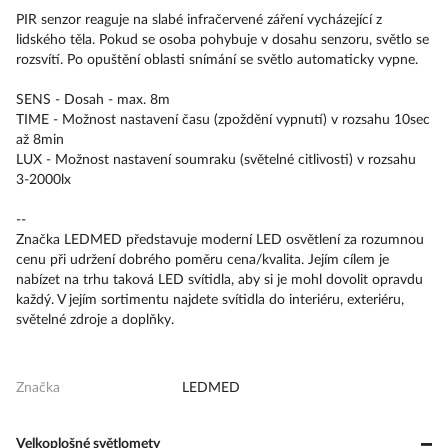
PIR senzor reaguje na slabé infračervené záření vycházející z
lidského těla. Pokud se osoba pohybuje v dosahu senzoru, světlo se
rozsvítí. Po opuštění oblasti snímání se světlo automaticky vypne.
SENS - Dosah - max. 8m
TIME - Možnost nastavení času (zpoždění vypnutí) v rozsahu 10sec
až 8min
LUX - Možnost nastavení soumraku (světelné citlivosti) v rozsahu
3-2000lx
--
Značka LEDMED představuje moderní LED osvětlení za rozumnou
cenu při udržení dobrého poměru cena/kvalita. Jejím cílem je
nabízet na trhu taková LED svítidla, aby si je mohl dovolit opravdu
každý. V jejím sortimentu najdete svítidla do interiéru, exteriéru,
světelné zdroje a doplňky.
Značka
LEDMED
Velkoplošné světlomety