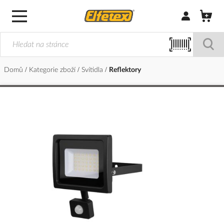
Přihlásit/Regi
Domů
Kategorie zboží
Svítidla
Reflektory
Přeskočit
na
konec
galerie
s
obrázky