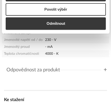
Určeno pro montáž
Ne
Povolit výběr
proudových lišt
Určeno pro svorkovou
Ne
montáž
Odmítnout
Vhodné pro výkon
30 - W
světelného zdroje
Jmenovité napětí od / do
230 - V
Jmenovitý proud
- mA
Teplota chromatičnosti
4000 - K
+
Odpovědnost za produkt
GPSR Details
LEDMED LIMITED
Adresa: Unit 06, 13/F, One Midtown, 11 Hoi Shing Road Tsuen
Wan, Hong Kong
Odpovědná osoba: Michal Šafránek
Ke stažení
Telefon: 775013318
E-mail:
michal.safranek@panlux.cz