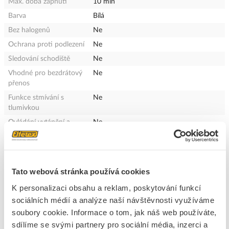
Max. doba zapnutí
10 min
Barva
Bílá
Bez halogenů
Ne
Ochrana proti podlezení
Ne
Sledování schodiště
Ne
Vhodné pro bezdrátový
Ne
přenos
Funkce stmívání s
Ne
tlumivkou
Ovládání vytápění a
Ne
klimatizace (HVAC)
Regulace konstantního
Ne
osvětlení
Tato webová stránka používá cookies
Učící funkce pro odezvu
Ne
jasu
K personalizaci obsahu a reklam, poskytování funkcí
Možnost zapojení do sítě
Ne
sociálních médií a analýze naší návštěvnosti využíváme
Přepínač režimu
Ne
soubory cookie. Informace o tom, jak náš web používáte,
sdílíme se svými partnery pro sociální média, inzerci a
Samoučící vypínací
Ne