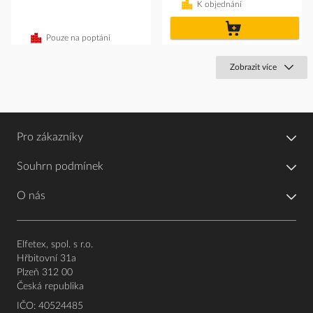
K objednání
do
košíku
Pouze na poptání
Zobrazit více
Pro zákazníky
Souhrn podmínek
O nás
Elfetex, spol. s r.o.
Hřbitovní 31a
Plzeň 312 00
Česká republika
IČO: 40524485