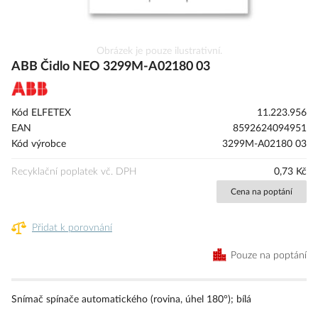
Přeskočit
Obrázek je pouze ilustrativní.
na
ABB Čidlo NEO 3299M-A02180 03
začátek
galerie
s
Kód ELFETEX
11.223.956
obrázky
EAN
8592624094951
Kód výrobce
3299M-A02180 03
Recyklační poplatek vč. DPH
0,73 Kč
Cena na poptání
Přidat k porovnání
Pouze na poptání
Snímač spínače automatického (rovina, úhel 180°); bílá