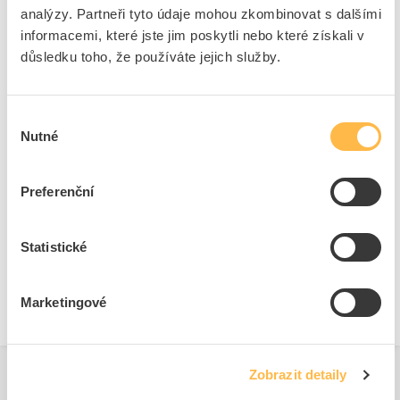
zpoždění
analýzy. Partneři tyto údaje mohou zkombinovat s dalšími
informacemi, které jste jim poskytli nebo které získali v
S orientačním osvětlením
Ne
důsledku toho, že používáte jejich služby.
IFTTT-podpora k dispozici
Ne
Kompatibilní s Apple
Ne
Home Kit
Výběr
Kompatibilní s Google
Ne
Nutné
souhlasu
asistentem
Kompatibilní s Amazon
Ne
Alexa
Preferenční
+
Odpovědnost za produkt
Statistické
GPSR Details
ABB s.r.o.
Marketingové
Adresa: Vyskočilova 1561/4a, 14000 Praha 4, Czech Republic
https://new.abb.com/contact-centers
Zobrazit detaily