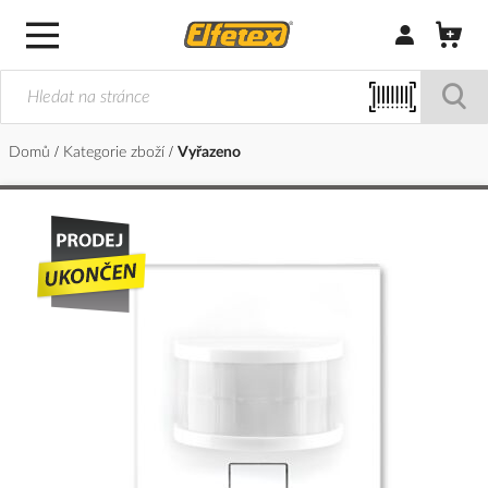
Přihlásit/Regi
Domů
Kategorie zboží
Vyřazeno
Přeskočit
na
konec
galerie
s
obrázky