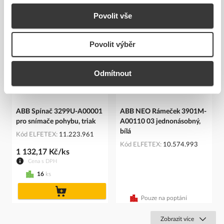
Související produkty
Povolit vše
Povolit výběr
Odmítnout
ABB Spínač 3299U-A00001
ABB NEO Rámeček 3901M-
pro snímače pohybu, triak
A00110 03 jednonásobný,
bílá
Kód ELFETEX
11.223.961
Kód ELFETEX
10.574.993
1 132,17 Kč/ks
Cena s DPH
16
ks
do
košíku
Pouze na poptání
Zobrazit více