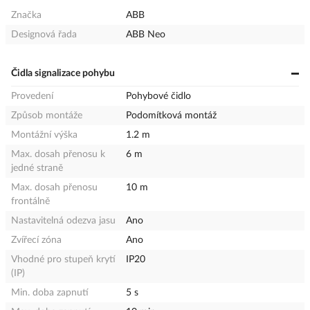
Značka
ABB
Designová řada
ABB Neo
Čidla signalizace pohybu
Provedení
Pohybové čidlo
Způsob montáže
Podomítková montáž
Montážní výška
1.2 m
Max. dosah přenosu k
6 m
jedné straně
Max. dosah přenosu
10 m
frontálně
Nastavitelná odezva jasu
Ano
Zvířecí zóna
Ano
Vhodné pro stupeň krytí
IP20
(IP)
Min. doba zapnutí
5 s