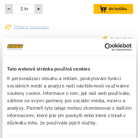
ks
do košíku
Přidat k porovnání
K objednání
Přibližný termín dodání.
Na dotaz
Přibližný termín dodání není znám. Po objednání Vám jej upřesníme.
Tato webová stránka používá cookies
Dostupnost na pobočce zjistíte v detailu produktu.
K personalizaci obsahu a reklam, poskytování funkcí
sociálních médií a analýze naší návštěvnosti využíváme
Rámecek pro vestavnou montáž svítidel do SDK, ctverec A 625
soubory cookie. Informace o tom, jak náš web používáte,
sdílíme se svými partnery pro sociální média, inzerci a
Značka
MODUS
analýzy. Partneři tyto údaje mohou zkombinovat s dalšími
informacemi, které jste jim poskytli nebo které získali v
důsledku toho, že používáte jejich služby.
Mechanické příslušenství pro svítidla
Barva
Bílá