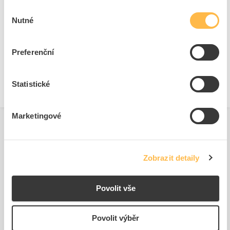
Šířka
660 mm
Výběr
Nutné
Výška
855 mm
souhlasu
Typ příslušenství
Montážní rám
Délka
660 mm
Preferenční
Materiál
Hliník
Statistické
Marketingové
Zobrazit detaily
Podobné produkty
Povolit vše
Povolit výběr