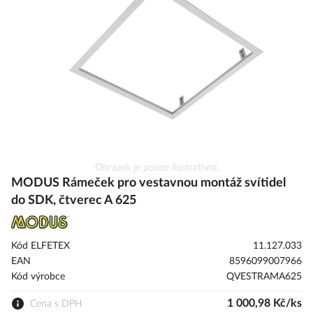
s
obrázky
Přeskočit
Obrázek je pouze ilustrativní.
na
MODUS Rámeček pro vestavnou montáž svítidel
začátek
do SDK, čtverec A 625
galerie
s
obrázky
Kód ELFETEX
11.127.033
EAN
8596099007966
Kód výrobce
QVESTRAMA625
1 000,98 Kč/ks
Cena s DPH