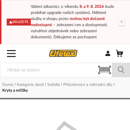
Vážení zákazníci, o víkendu
8. a 9. 8. 2026
bude
probíhat upgrade našich systémů. Některé
služby e-shopu proto
mohou být dočasně
×
DŮLEŽITÉ
nedostupné
– zobrazení cen a dostupnosti,
vytváření objednávek nebo zobrazení
dokumentů. Děkujeme za pochopení.
Přihlásit/Regi
Domů
Kategorie zboží
Svítidla
Příslušenství a náhradní díly
Kryty a mřížky
Přeskočit
na
konec
galerie