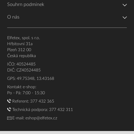
Souhrn podmínek
O nás
Elfetex, spol. s r.o.
Hřbitovní 31a
Plzeň 312 00
Česká republika
IČO: 40524485
DIČ: CZ40524485
GPS: 49.75348, 13.43168
Kontakt e-shop:
Po - Pá: 7:00 - 15:30
Referent:
377 432 365
Technická podpora: 377 432 311
E-mail:
eshop@elfetex.cz