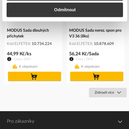
Odmítnout
MODUS Sada dlouhých
MODUS Sada nerez. spon pro
příchytek
V3 36 (8ks)
Kód ELFETEX
10.734.224
Kód ELFETEX
10.878.609
44,99 Kč/ks
56,24 Kč/Sada
Cena s DPH
Cena s DPH
K objednání
K objednání
do
do
košíku
košíku
Zobrazit více
Pro zákazníky