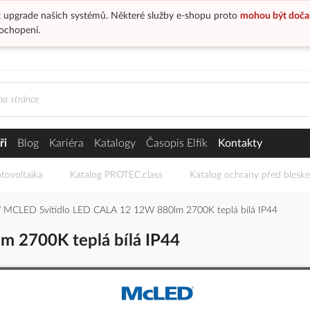
 upgrade našich systémů. Některé služby e-shopu proto
mohou být doča
ochopení.
ři
Blog
Kariéra
Katalogy
Časopis Elfík
Kontakty
tovoltaika
Katalog PROTEC.class
Katalog ochrany před blesk
MCLED Svítidlo LED CALA 12 12W 880lm 2700K teplá bílá IP44
 2700K teplá bílá IP44