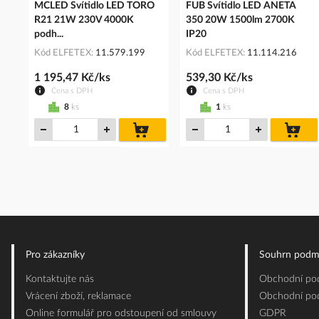
MCLED Svítidlo LED TORO
FUB Svítidlo LED ANETA
R21 21W 230V 4000K
350 20W 1500lm 2700K
podh...
IP20
Kód ELFETEX
11.579.199
Kód ELFETEX
11.114.216
1 195,47 Kč/ks
539,30 Kč/ks
Cena s DPH
Cena s DPH
8
ks
1
ks
do
do
košíku
koš
Pro zákazníky
Souhrn podm
Kontaktujte nás
Obchodní pod
Vrácení zboží, reklamace
Obchodní pod
Online formulář pro odstoupení od smlouvy
GDPR