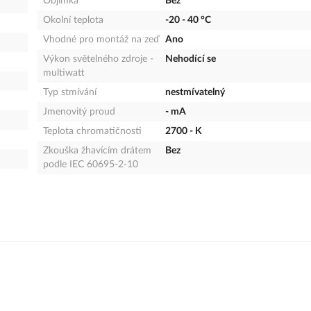
Objímka
Bez
Okolní teplota
-20 - 40 °C
Vhodné pro montáž na zeď
Ano
Výkon světelného zdroje -
Nehodící se
multiwatt
Typ stmívání
nestmívatelný
Jmenovitý proud
- mA
Teplota chromatičnosti
2700 - K
Zkouška žhavícím drátem
Bez
podle IEC 60695-2-10