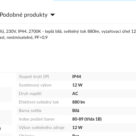
Podobné produkty
, 230V, IP44, 2700K - teplá bílá, světelný tok 880lm, vyzařovací úhel 12
ast, nestmívatelné, PF>0,9
Stupeň krytí (IP)
IP44
Systémový výkon
12 W
Druh napětí
AC
Efektivní světelný tok
880 lm
Barva světla
Bílá
Index podání barev
80-89 (třída 1B)
Výkon světelného zdroje
12 W
ý