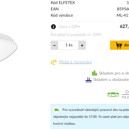
Kód ELFETEX
1
EAN
85956
Kód výrobce
ML-411
627,
Cena s DPH
Recyklační poplatek vč. DPH
ks
do
Přidat k porovnání
Skladem pro e-s
Skladem u dodavate
D
na 
Pro vyzvednutí následující pracovní den na pob
objednejte nejpozději do 17:00. To samé platí pro ob
kurýrní službou.