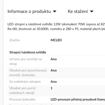
s
obrázky
Informace o produktu
Ke stažení
LED stropní a nástěnné svítidlo 12W (ekvivalent 70W úspora až 82%)
Ra>80, životnost až 30.000h, rozměry ø 280 x 95, materiál plech/pl
Značka
MCLED
Stropní/nástěnná svítidla
Určeno pro montáž na
Ano
strop
Vhodné pro (povrchovou)
Ano
montáž, dostavbu
Se světelným zdrojem
Ano
Vhodné pro počet
1
světelných zdrojů
Provozní jednotka
LED-provozní přístroj proudově řízen