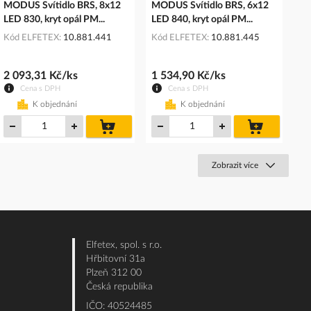
MODUS Svítidlo BRS, 8x12
MODUS Svítidlo BRS, 6x12
LED 830, kryt opál PM...
LED 840, kryt opál PM...
Kód ELFETEX
10.881.441
Kód ELFETEX
10.881.445
2 093,31 Kč/ks
1 534,90 Kč/ks
Cena s DPH
Cena s DPH
K objednání
K objednání
do
do
košíku
košíku
Zobrazit více
Elfetex, spol. s r.o.
Hřbitovní 31a
Plzeň 312 00
Česká republika
IČO: 40524485