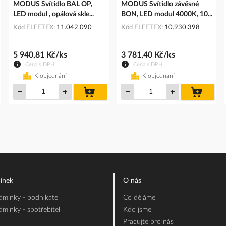
MODUS Svítidlo BAL OP,
MODUS Svítidlo závěsné
LED modul , opálová skle...
BON, LED modul 4000K, 10...
Kód ELFETEX
11.042.090
Kód ELFETEX
10.930.398
5 940,81 Kč/ks
3 781,40 Kč/ks
Cena s DPH
Cena s DPH
K objednání
K objednání
do
do
íku
košíku
košíku
ínek
O nás
mínky - podnikatel
Co děláme
mínky - spotřebitel
Kdo jsme
Pracujte pro nás