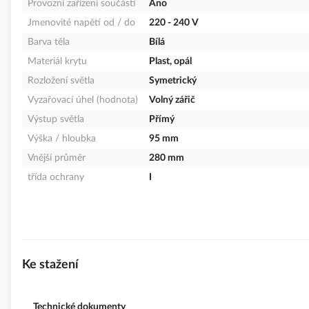
Provozní zařízení součástí
Ano
Jmenovité napětí od / do
220 - 240 V
Barva těla
Bílá
Materiál krytu
Plast, opál
Rozložení světla
Symetrický
Vyzařovací úhel (hodnota)
Volný zářič
Výstup světla
Přímý
Výška / hloubka
95 mm
Vnější průměr
280 mm
třída ochrany
I
Ke stažení
Technické dokumenty