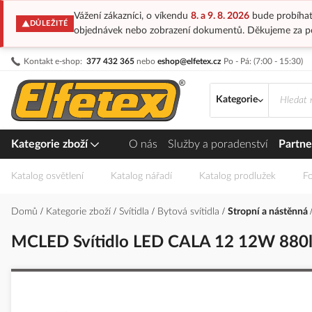
Vážení zákazníci, o víkendu
8. a 9. 8. 2026
bude probíhat
DŮLEŽITÉ
objednávek nebo zobrazení dokumentů. Děkujeme za p
Přejít
Kontakt e-shop:
377 432 365
nebo
eshop@elfetex.cz
Po - Pá: (7:00 - 15:30)
na
obsah
Kategorie
Kategorie zboží
O nás
Služby a poradenství
Partne
Katalog osvětlení
Katalog nářadí
Katalog prodlužek
Fo
Domů
Kategorie zboží
Svítidla
Bytová svítidla
Stropní a nástěnná
MCLED Svítidlo LED CALA 12 12W 880lm
Přeskočit
na