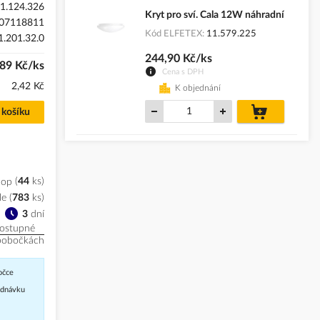
1.124.326
Kryt pro sví. Cala 12W náhradní
07118811
Kód ELFETEX
11.579.225
.201.32.0
244,90 Kč/ks
89 Kč/ks
Cena s DPH
2,42 Kč
K objednání
do
 košíku
košíku
hop
44
ks
le
(
783
ks
)
3
dní
ostupné
pobočkách
očce
jednávku