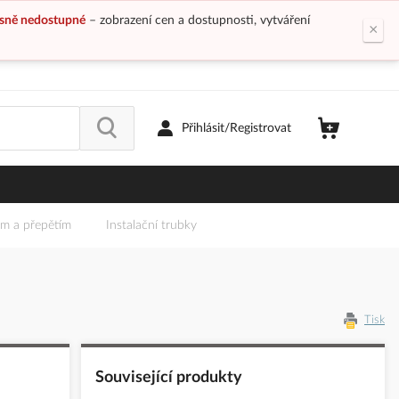
sně nedostupné
– zobrazení cen a dostupnosti, vytváření
×
Přihlásit/Registrovat
em a přepětím
Instalační trubky
Tisk
Související produkty