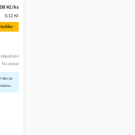
,08 Kč/ks
0,12 Kč
 košíku
 objednání
Na dotaz
í Vám jej
roduktu.