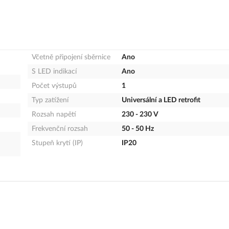
Včetně připojení sběrnice
Ano
S LED indikací
Ano
Počet výstupů
1
Typ zatížení
Universální a LED retrofit
Rozsah napětí
230 - 230 V
Frekvenční rozsah
50 - 50 Hz
Stupeň krytí (IP)
IP20
eská republika