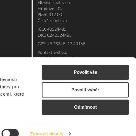
Elfetex, spol. s r.o.
Hřbitovní 31a
Plzeň 312 00
Česká republika
IČO: 40524485
DIČ: CZ40524485
GPS: 49.75348, 13.43168
Kontakt e-shop:
Po - Pá: 7:00 - 15:30
Referent:
377 432 365
Povolit vše
Technická podpora: 377 432 311
těvnosti
E-mail:
eshop@elfetex.cz
tnery pro
Povolit výběr
acemi, které
Odmítnout
Zobrazit detaily
© 2026 Member of the Würth Group