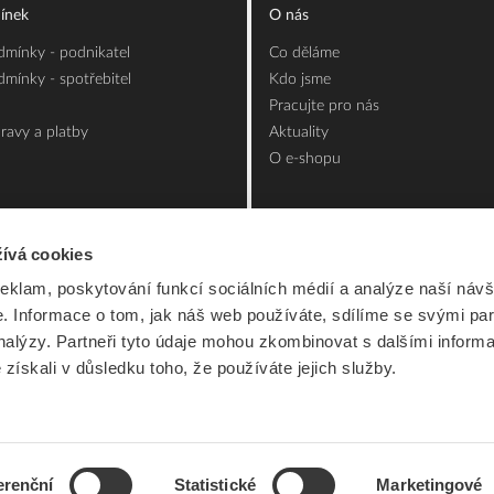
ínek
O nás
mínky - podnikatel
Co děláme
mínky - spotřebitel
Kdo jsme
Pracujte pro nás
ravy a platby
Aktuality
O e-shopu
ívá cookies
reklam, poskytování funkcí sociálních médií a analýze naší návš
 Informace o tom, jak náš web používáte, sdílíme se svými par
analýzy. Partneři tyto údaje mohou zkombinovat s dalšími inform
é získali v důsledku toho, že používáte jejich služby.
erenční
Statistické
Marketingové