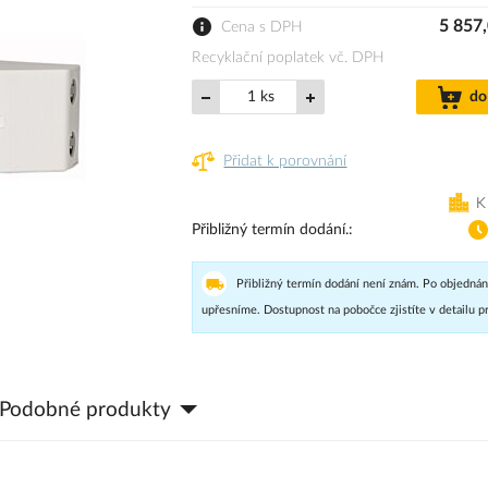
5 857
Cena s DPH
Recyklační poplatek vč. DPH
ks
do
Přidat k porovnání
K
Přibližný termín dodání.
Přibližný termín dodání není znám. Po objednán
upřesníme. Dostupnost na pobočce zjistíte v detailu p
Podobné produkty