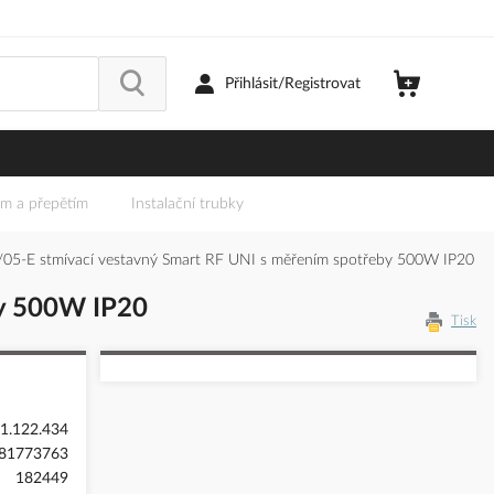
Přihlásit/Registrovat
em a přepětím
Instalační trubky
5-E stmívací vestavný Smart RF UNI s měřením spotřeby 500W IP20
by 500W IP20
Tisk
1.122.434
81773763
182449