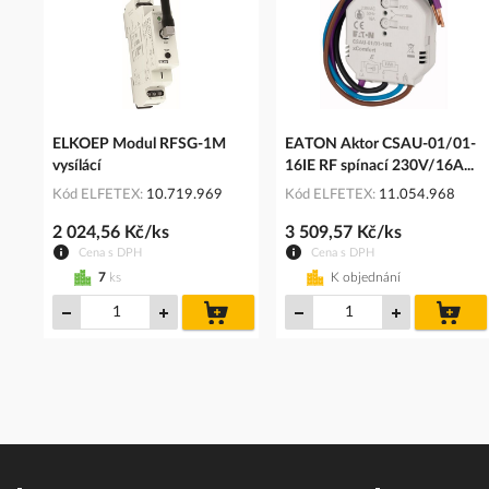
ELKOEP Modul RFSG-1M
EATON Aktor CSAU-01/01-
vysílácí
16IE RF spínací 230V/16A...
Kód ELFETEX
10.719.969
Kód ELFETEX
11.054.968
2 024,56 Kč/ks
3 509,57 Kč/ks
Cena s DPH
Cena s DPH
7
ks
K objednání
do
do
košíku
koš