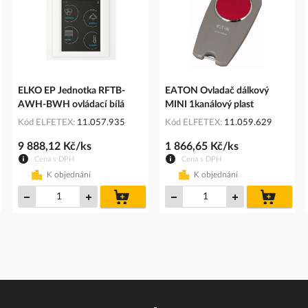
ELKO EP Jednotka RFTB-
EATON Ovladač dálkový
AWH-BWH ovládací bílá
MINI 1kanálový plast
Kód ELFETEX
11.057.935
Kód ELFETEX
11.059.629
9 888,12 Kč/ks
1 866,65 Kč/ks
Cena s DPH
Cena s DPH
K objednání
K objednání
do
do
íku
košíku
košíku