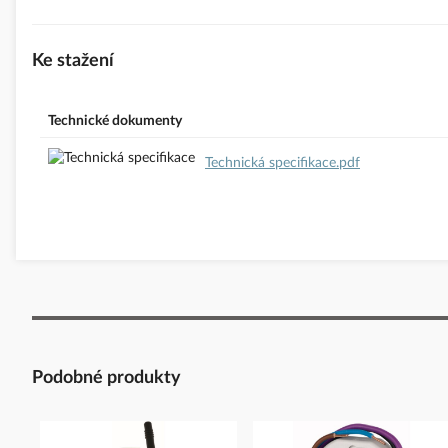
E-mail:
EatonCareCZ@eaton.com
https://www.eaton.com/cz/cs-cz.html
Ke stažení
Technické dokumenty
Technická specifikace.pdf
Podobné produkty