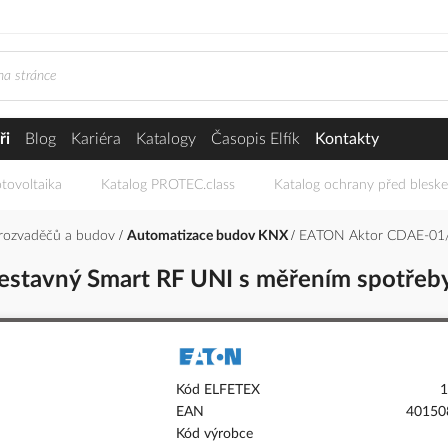
ři
Blog
Kariéra
Katalogy
Časopis Elfík
Kontakty
tovoltaika
Katalog PROTEC.class
Katalog ochrany před blesk
 rozvaděčů a budov
Automatizace budov KNX
EATON Aktor CDAE-01/0
estavný Smart RF UNI s měřením spotře
Kód ELFETEX
1
EAN
40150
Kód výrobce