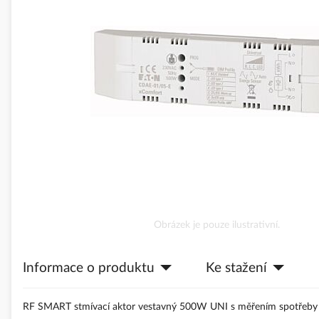
obrázky
Přeskočit
Obrázek je pouze ilustrativní.
na
začátek
Informace o produktu
Ke stažení
galerie
s
obrázky
RF SMART stmívací aktor vestavný 500W UNI s měřením spotřeby