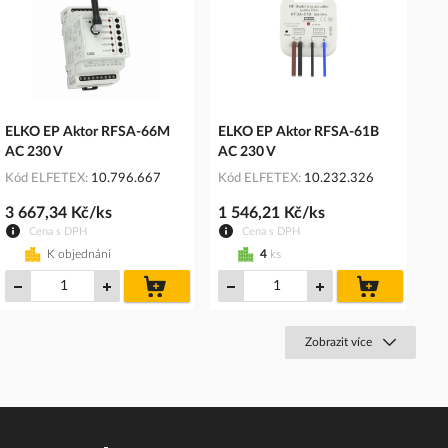
ELKO EP Aktor RFSA-66M
ELKO EP Aktor RFSA-61B
AC 230 V
AC 230 V
Kód ELFETEX
10.796.667
Kód ELFETEX
10.232.326
3 667,34 Kč/ks
1 546,21 Kč/ks
Cena s DPH
Cena s DPH
K objednání
4
ks
do
do
košíku
košíku
Zobrazit více