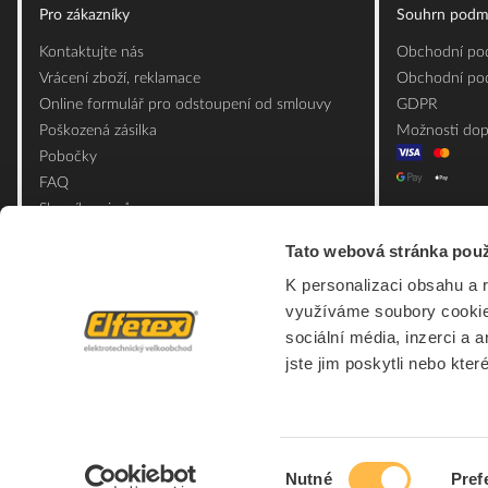
Pro zákazníky
Souhrn podm
Kontaktujte nás
Obchodní pod
Vrácení zboží, reklamace
Obchodní pod
Online formulář pro odstoupení od smlouvy
GDPR
Poškozená zásilka
Možnosti dop
Pobočky
FAQ
Slovník pojmů
Mapa webu
Tato webová stránka použ
Ceník obalových materiálů
K personalizaci obsahu a 
využíváme soubory cookie.
sociální média, inzerci a 
jste jim poskytli nebo kter
Výběr
Nutné
Pref