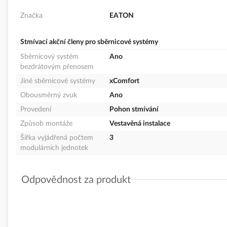
Značka
EATON
Stmívací akční členy pro sběrnicové systémy
Sběrnicový systém
Ano
bezdrátovým přenosem
Jiné sběrnicové systémy
xComfort
Obousměrný zvuk
Ano
Provedení
Pohon stmívání
Způsob montáže
Vestavěná instalace
Šířka vyjádřená počtem
3
modulárních jednotek
Odpovědnost za produkt
GPSR Details
Eaton Elektrotechnika s.r.o.
Adresa:Komárovská 2406/57, 193 00 Praha 9 - Horní Počernice, Č
Telefon: +420 267 990 440