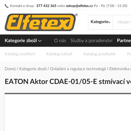
Přejít
Kontakt e-shop:
377 432 365
nebo
eshop@elfetex.cz
Po - Pá: (7:00 - 15:30)
na
obsah
Kategorie
Kategorie zboží
O nás
Služby a poradenství
Partne
Katalog osvětlení
Katalog nářadí
Katalog prodlužek
Fo
Domů
Kategorie zboží
Ovládání a regulace technologií
Elektronika
EATON Aktor CDAE-01/05-E stmívací v
Přeskočit
na
konec
galerie
s