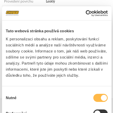
Provedení povrchu
Lesklý
Obousměrný zvuk
Ano
Sběrnicový systém
Ano
bezdrátovým přenosem
Sběrnicový systém
Ne
Tato webová stránka používá cookies
Powernet
K personalizaci obsahu a reklam, poskytování funkcí
Včetně připojení sběrnice
Ne
sociálních médií a analýze naší návštěvnosti využíváme
Sběrnicový systém LON
Ne
soubory cookie. Informace o tom, jak náš web používáte,
Buss systém KNX-radiový
Ano
sdílíme se svými partnery pro sociální média, inzerci a
analýzy. Partneři tyto údaje mohou zkombinovat s dalšími
informacemi, které jste jim poskytli nebo které získali v
+
Odpovědnost za produkt
GPSR Details
důsledku toho, že používáte jejich služby.
ABB s.r.o.
Adresa: Vyskočilova 1561/4a, 14000 Praha 4, Czech Republic
Výběr
https://new.abb.com/contact-centers
Nutné
souhlasu