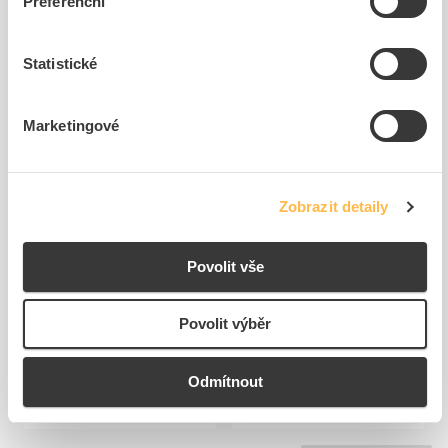
Preferenční
Související produkty
Statistické
Marketingové
Zobrazit detaily
ABB SOLO Rámeček
ABB Rozhraní SSA-F-2.1.1
2CKA001754A4442
tlačítkové
Povolit vše
jednonásobný, ...
Kód ELFETEX
11.117.927
Kód ELFETEX
10.873.902
Povolit výběr
1 045,57 Kč/ks
3 995,23 Kč/ks
Cena s DPH
Cena s DPH
K objednání
K objednání
Odmítnout
do
do
košíku
košíku