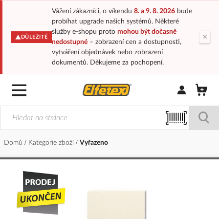
Vážení zákazníci, o víkendu
8. a 9. 8. 2026
bude
probíhat upgrade našich systémů. Některé
služby e-shopu proto
mohou být dočasně
×
DŮLEŽITÉ
nedostupné
– zobrazení cen a dostupnosti,
vytváření objednávek nebo zobrazení
dokumentů. Děkujeme za pochopení.
Přihlásit/Regi
Domů
Kategorie zboží
Vyřazeno
Přeskočit
na
konec
galerie
s