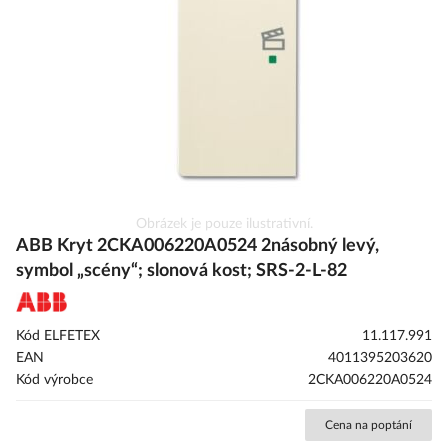
obrázky
Přeskočit
Obrázek je pouze ilustrativní.
na
ABB Kryt 2CKA006220A0524 2násobný levý,
začátek
symbol „scény“; slonová kost; SRS-2-L-82
galerie
s
obrázky
Kód ELFETEX
11.117.991
EAN
4011395203620
Kód výrobce
2CKA006220A0524
Cena na poptání