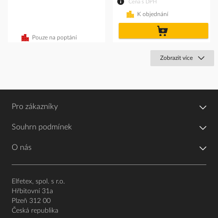
Cena s DPH
K objednání
do
košíku
Pouze na poptání
Zobrazit více
Pro zákazníky
Souhrn podmínek
O nás
Elfetex, spol. s r.o.
Hřbitovní 31a
Plzeň 312 00
Česká republika