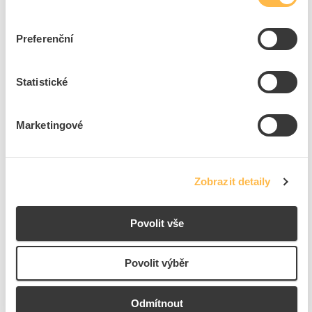
Lepení nerezové oceli, hliníku, mědi, olova, skla, PS, PUR, PVC a
některých druhů plastů, betonu, keramických dlaždic, smaltu, zrcadel,
Preferenční
dřeva, zdiva, sádrokartonu apod.;
Lepení schodnic, parapetů, podlahových lišt, obkladových prvků
apod.;
Statistické
Značka
DEN BRAVEN
Marketingové
+
Odpovědnost za produkt
GPSR Details
Den Braven Czech and Slovak a.s.
Zobrazit detaily
Adresa: Úvalno 353, 793 91 Úvalno, Česká republika
Telefon: 554 64 82 00
Povolit vše
E-mail:
info@denbraven.cz
Ke stažení
www.denbraven.cz
Povolit výběr
Bezpečnostní dokumenty
Odmítnout
Bezpečnostní list.pdf