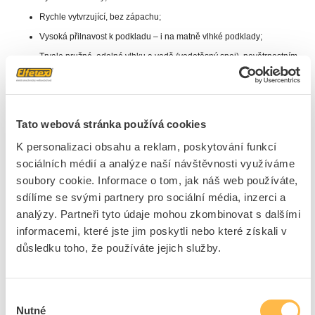
Rychle vytvrzující, bez zápachu;
Vysoká přilnavost k podkladu – i na matně vlhké podklady;
Trvale pružné, odolné vlhku a vodě (vodotěsný spoj), povětrnostním
vlivům;
Bez obsahu izokyanátů, rozpouštědel, ftalátů a silikonu;
Po vytvrzení přetíratelný vhodnými barvami (mimo alkydových
Tato webová stránka používá cookies
pryskyřic);
Lepené předměty není třeba fixovat;
K personalizaci obsahu a reklam, poskytování funkcí
sociálních médií a analýze naší návštěvnosti využíváme
Spoje „drží“ bez použití svěrek a podepření;
soubory cookie. Informace o tom, jak náš web používáte,
sdílíme se svými partnery pro sociální média, inzerci a
Použití
analýzy. Partneři tyto údaje mohou zkombinovat s dalšími
Lepení konstrukčních vodotěsných spojů ve stavebním a strojním
informacemi, které jste jim poskytli nebo které získali v
průmyslu;
důsledku toho, že používáte jejich služby.
Lepení v interiérech i exteriérech budov;
Lepení konstrukčních dílů automobilů, autobusů, karavanů, osobních
vagónů;
Výběr
Nutné
Lepení dílů karoserií – kov na kov (pohlcuje vibrace);
souhlasu