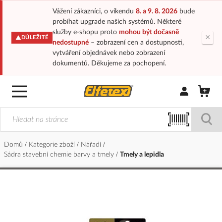
Vážení zákazníci, o víkendu
8. a 9. 8. 2026
bude
probíhat upgrade našich systémů. Některé
služby e-shopu proto
mohou být dočasně
×
DŮLEŽITÉ
nedostupné
– zobrazení cen a dostupnosti,
vytváření objednávek nebo zobrazení
dokumentů. Děkujeme za pochopení.
Přihlásit/Regi
Domů
Kategorie zboží
Nářadí
Sádra stavební chemie barvy a tmely
Tmely a lepidla
Přeskočit
na
konec
galerie