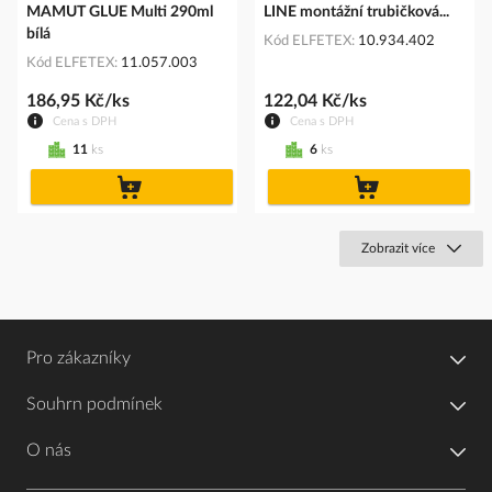
MAMUT GLUE Multi 290ml
LINE montážní trubičková...
bílá
Kód ELFETEX
10.934.402
Kód ELFETEX
11.057.003
186,95 Kč/ks
122,04 Kč/ks
Cena s DPH
Cena s DPH
11
ks
6
ks
do
do
košíku
košíku
Zobrazit více
Pro zákazníky
Souhrn podmínek
O nás