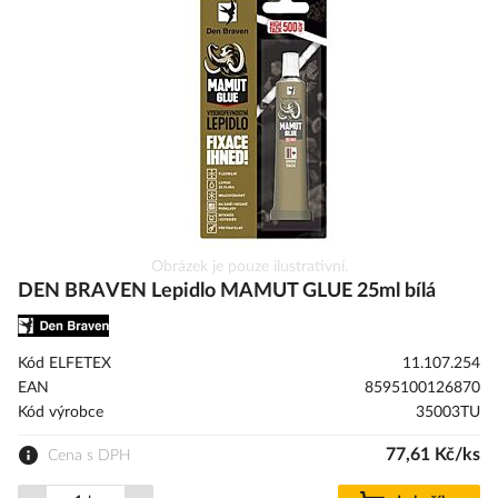
s
obrázky
Přeskočit
Obrázek je pouze ilustrativní.
na
DEN BRAVEN Lepidlo MAMUT GLUE 25ml bílá
začátek
galerie
s
Kód ELFETEX
11.107.254
obrázky
EAN
8595100126870
Kód výrobce
35003TU
77,61 Kč/ks
Cena s DPH