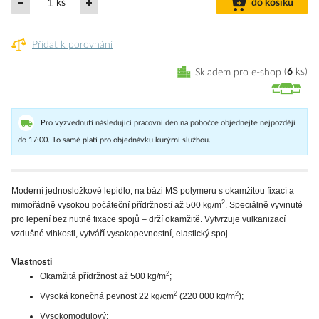
ks
do košíku
Přidat k porovnání
Skladem pro e-shop
6
ks
Pro vyzvednutí následující pracovní den na pobočce objednejte nejpozději
do 17:00. To samé platí pro objednávku kurýrní službou.
Moderní jednosložkové lepidlo, na bázi MS polymeru s okamžitou fixací a
2
mimořádně vysokou počáteční přídržností až 500 kg/m
. Speciálně vyvinuté
pro lepení bez nutné fixace spojů – drží okamžitě. Vytvrzuje vulkanizací
vzdušné vlhkosti, vytváří vysokopevnostní, elastický spoj.
Vlastnosti
2
Okamžitá přídržnost až 500 kg/m
;
2
2
Vysoká konečná pevnost 22 kg/cm
(220 000 kg/m
);
Vysokomodulový;