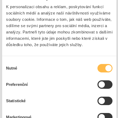
Tvar
obdélníkový
K personalizaci obsahu a reklam, poskytování funkcí
Konstrukční typ
Propojovací krabice / box
sociálních médií a analýze naší návštěvnosti využíváme
Osazení
Bez
soubory cookie. Informace o tom, jak náš web používáte,
Délka
480 mm
sdílíme se svými partnery pro sociální média, inzerci a
Šířka
160 mm
analýzy. Partneři tyto údaje mohou zkombinovat s dalšími
informacemi, které jste jim poskytli nebo které získali v
Hloubka
70 mm
důsledku toho, že používáte jejich služby.
Materiál
Plast
Stupeň krytí (IP)
IP40
Kryt
Není transparentní
Výběr
Nutné
Upevnění krytu /víka
Šroubováno
souhlasu
Preferenční
+
Odpovědnost za produkt
GPSR Details
SCAME-CZ s.r.o.
Statistické
Adresa: Průmyslová 2084, 594 01 Velké Meziříčí, Česká republika
Telefon: +420 566 524 988
E-mail:
scame@scame.cz
Marketingové
Ke stažení