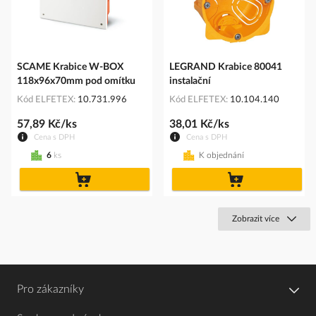
SCAME Krabice W-BOX
LEGRAND Krabice 80041
118x96x70mm pod omítku
instalační
Kód ELFETEX
10.731.996
Kód ELFETEX
10.104.140
57,89 Kč/ks
38,01 Kč/ks
Cena s DPH
Cena s DPH
6
ks
K objednání
do
do
košíku
košíku
Zobrazit více
Pro zákazníky