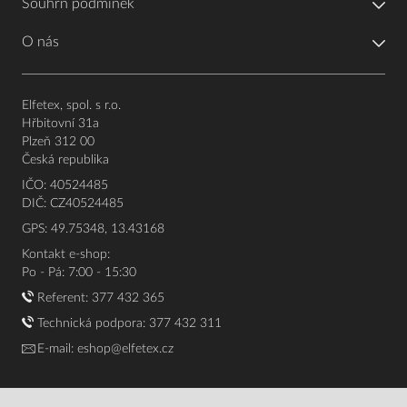
Souhrn podmínek
O nás
Elfetex, spol. s r.o.
Hřbitovní 31a
Plzeň 312 00
Česká republika
IČO: 40524485
DIČ: CZ40524485
GPS: 49.75348, 13.43168
Kontakt e-shop:
Po - Pá: 7:00 - 15:30
Referent:
377 432 365
Technická podpora: 377 432 311
E-mail:
eshop@elfetex.cz