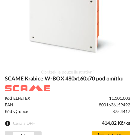
s
obrázky
Přeskočit
Obrázek je pouze ilustrativní.
na
SCAME Krabice W-BOX 480x160x70 pod omítku
začátek
galerie
s
Kód ELFETEX
11.101.003
obrázky
EAN
8001636159492
Kód výrobce
875.4417
414,82 Kč/ks
Cena s DPH