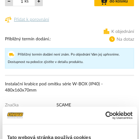
ks
do košíku
Přidat k porovnání
K objednání
Přibližný termín dodání.
Na dotaz
Přibližný termín dodání není znám. Po objednání Vám jej upřesníme.
Dostupnost na pobočce zjistíte v detailu produktu.
Instalační krabice pod omítku série W-BOX (IP40) -
480x160x70mm
Značka
SCAME
Krabice pro montáž do stěny / stropu
Způsob montáže
Podomítková montáž
Tato webová stránka používá cookies