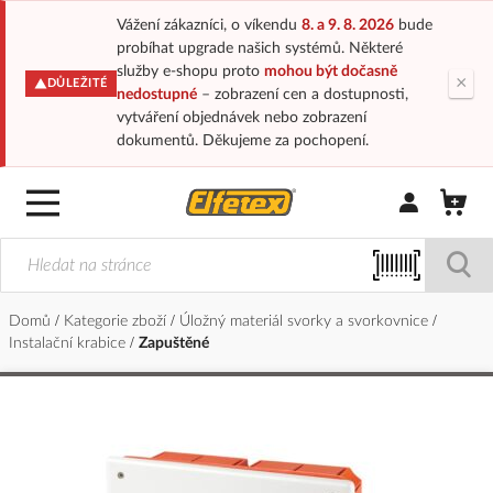
Vážení zákazníci, o víkendu
8. a 9. 8. 2026
bude
probíhat upgrade našich systémů. Některé
služby e-shopu proto
mohou být dočasně
×
DŮLEŽITÉ
nedostupné
– zobrazení cen a dostupnosti,
vytváření objednávek nebo zobrazení
dokumentů. Děkujeme za pochopení.
Přihlásit/Regi
Domů
Kategorie zboží
Úložný materiál svorky a svorkovnice
Instalační krabice
Zapuštěné
Přeskočit
na
konec
galerie