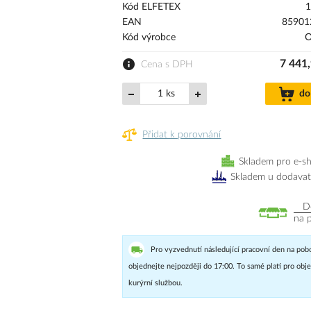
Kód ELFETEX
1
EAN
85901
Kód výrobce
O
7 441
Cena s DPH
ks
do
Přidat k porovnání
Skladem pro e-s
Skladem u dodavat
D
na 
Pro vyzvednutí následující pracovní den na pob
objednejte nejpozději do 17:00. To samé platí pro ob
kurýrní službou.