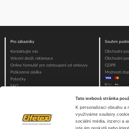
Pro zákazníky
Souhrn podm
Kontaktujte nás
Obchodní pod
Vrácení zboží, reklamace
Obchodní pod
Online formulář pro odstoupení od smlouvy
GDPR
Poškozená zásilka
Možnosti dop
Pobočky
FAQ
Slovník pojmů
Tato webová stránka použ
Mapa webu
Ceník obalových materiálů
K personalizaci obsahu a 
využíváme soubory cookie.
sociální média, inzerci a 
jste jim poskytli nebo kter