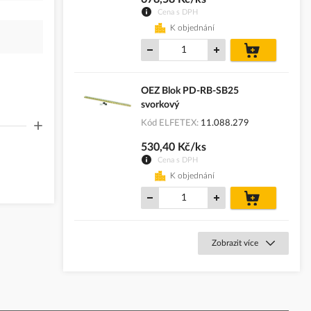
Cena s DPH
K objednání
do
košíku
OEZ Blok PD-RB-SB25
svorkový
+
Kód ELFETEX
11.088.279
530,40 Kč/ks
Cena s DPH
K objednání
do
košíku
Zobrazit více