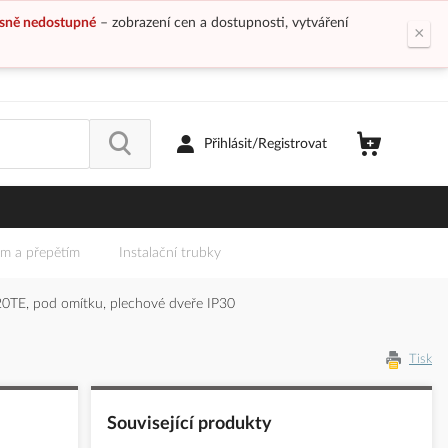
sně nedostupné
– zobrazení cen a dostupnosti, vytváření
×
Přihlásit/Registrovat
em a přepětím
Instalační trubky
0TE, pod omítku, plechové dveře IP30
Tisk
Související produkty