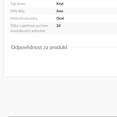
Typ krytu
Kryt
DIN lišta
Ano
Materiál pouzdra
Ocel
Šířka vyjádřená počtem
24
modulárních jednotek
Odpovědnost za produkt
GPSR Details
OEZ s.r.o.
Adresa: Šedivská 339, 561 51 Letohrad, Česká republika
Telefon: +420 464 600 022
E-mail:
oez.cz@oez.com
www.oez.cz