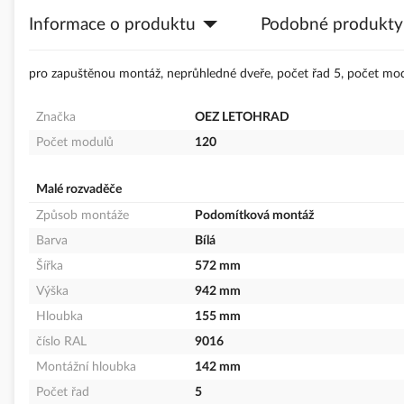
s
Informace o produktu
Podobné produkty
obrázky
pro zapuštěnou montáž, neprůhledné dveře, počet řad 5, počet modu
Značka
OEZ LETOHRAD
Počet modulů
120
Malé rozvaděče
Způsob montáže
Podomítková montáž
Barva
Bílá
Šířka
572 mm
Výška
942 mm
Hloubka
155 mm
číslo RAL
9016
Montážní hloubka
142 mm
Počet řad
5