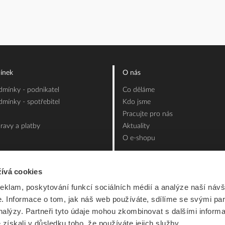
ínek
O nás
mínky - podnikatel
Co děláme
mínky - spotřebitel
Kdo jsme
Pracujte pro nás
ravy a platby
Aktuality
O e-shopu
ívá cookies
reklam, poskytování funkcí sociálních médií a analýze naší návš
 Informace o tom, jak náš web používáte, sdílíme se svými par
analýzy. Partneři tyto údaje mohou zkombinovat s dalšími inform
é získali v důsledku toho, že používáte jejich služby.