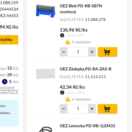
1.088.259
OEZ Blok PD-RB-SB7N
25444534
svorkový
EZ:44453
Kód ELFETEX
11.088.278
,94 Kč/ks
136,96 Kč/ks
Cena s DPH
 košíku
K objednání
do
košíku
hop
12
ks
OEZ Záslepka,PD-RA-ZAS-B
ele
(
39
ks
)
Kód ELFETEX
11.214.213
5
dní
42,34 Kč/ks
ostupné
pobočkách
Cena s DPH
K objednání
očce
do
košíku
jednávku
OEZ Lemovka PD-RB-1LEM33