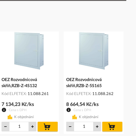
OEZ Rozvodnicová
OEZ Rozvodnicová
skříň,RZB-Z-4S132
skříň,RZB-Z-5S165
Kód ELFETEX
11.088.261
Kód ELFETEX
11.088.262
7 134,23 Kč/ks
8 664,54 Kč/ks
Cena s DPH
Cena s DPH
K objednání
K objednání
do
do
košíku
košíku