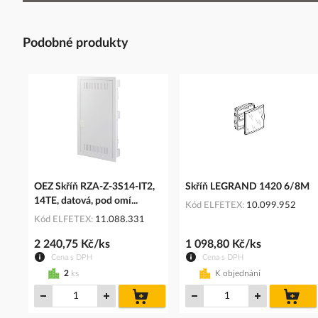
Podobné produkty
OEZ Skříň RZA-Z-3S14-IT2,
Skříň LEGRAND 1420 6/8M
14TE, datová, pod omí...
Kód ELFETEX
10.099.952
Kód ELFETEX
11.088.331
2 240,75 Kč/ks
1 098,80 Kč/ks
Cena s DPH
Cena s DPH
2
ks
K objednání
do
do
košíku
koš