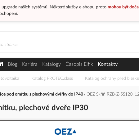
 upgrade našich systémů. Některé služby e-shopu proto
mohou být doča
ochopení.
ři
Blog
Kariéra
Katalogy
Časopis Elfík
Kontakty
tovoltaika
Katalog PROTEC.class
Katalog ochrany před blesk
ce pod omítku s plechovými dvířky do IP40
OEZ Skříň RZB-Z-5S120, 12
ítku, plechové dveře IP30