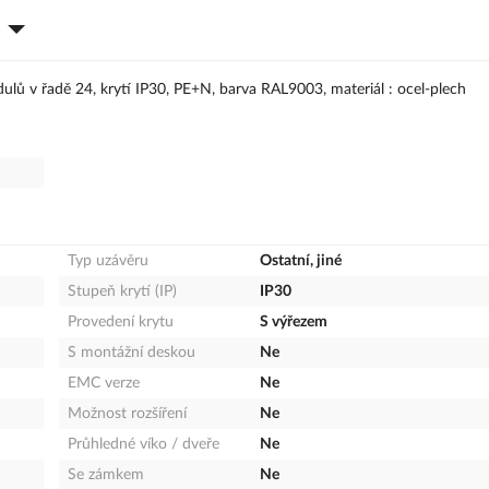
lů v řadě 24, krytí IP30, PE+N, barva RAL9003, materiál : ocel-plech
Typ uzávěru
Ostatní, jiné
Stupeň krytí (IP)
IP30
Provedení krytu
S výřezem
S montážní deskou
Ne
EMC verze
Ne
Možnost rozšíření
Ne
Průhledné víko / dveře
Ne
Se zámkem
Ne