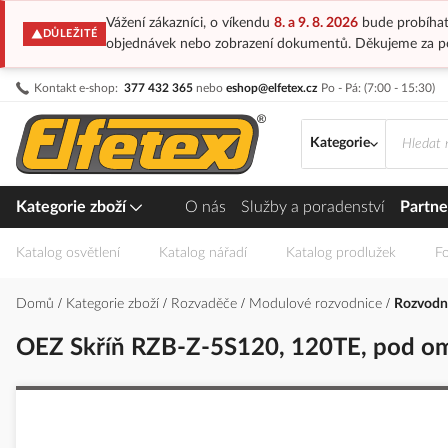
Vážení zákazníci, o víkendu
8. a 9. 8. 2026
bude probíhat
DŮLEŽITÉ
objednávek nebo zobrazení dokumentů. Děkujeme za p
Přejít
Kontakt e-shop:
377 432 365
nebo
eshop@elfetex.cz
Po - Pá: (7:00 - 15:30)
na
obsah
Kategorie
Kategorie zboží
O nás
Služby a poradenství
Partne
Katalog osvětlení
Katalog nářadí
Katalog prodlužek
Fo
Domů
Kategorie zboží
Rozvaděče
Modulové rozvodnice
Rozvodni
OEZ Skříň RZB-Z-5S120, 120TE, pod om
Přeskočit
na