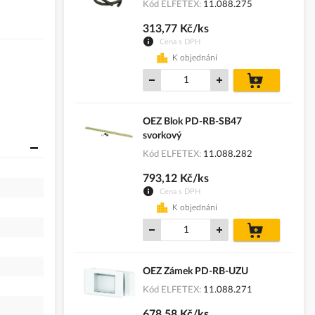
Kód ELFETEX
11.088.275
313,77 Kč/ks
Cena s DPH
K objednání
do
košíku
OEZ Blok PD-RB-SB47
svorkový
Kód ELFETEX
11.088.282
793,12 Kč/ks
Cena s DPH
K objednání
do
košíku
OEZ Zámek PD-RB-UZU
Kód ELFETEX
11.088.271
678,58 Kč/ks