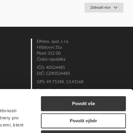
Zobrazit více
Elfetex, spol. s r.o.
Hřbitovní 31a
Plzeň 312 00
Česká republika
IČO: 40524485
DIČ: CZ40524485
GPS: 49.75348, 13.43168
Kontakt e-shop:
Po - Pá: 7:00 - 15:30
Povolit vše
Referent:
377 432 365
těvnosti
Technická podpora: 377 432 311
tnery pro
Povolit výběr
E-mail:
eshop@elfetex.cz
acemi, které