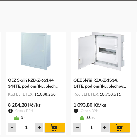
OEZ Skříň RZB-Z-6S144,
OEZ Skříň RZA-Z-1S14,
144TE, pod omítku, plech...
14TE, pod omítku, plechov...
Kód ELFETEX
11.088.260
Kód ELFETEX
10.918.611
8 284,28 Kč/ks
1 093,80 Kč/ks
Cena s DPH
Cena s DPH
3
ks
23
ks
do
do
íku
košíku
košíku