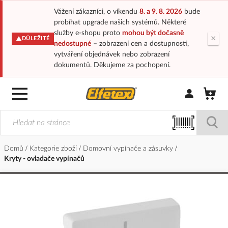
Vážení zákazníci, o víkendu
8. a 9. 8. 2026
bude
probíhat upgrade našich systémů. Některé
služby e-shopu proto
mohou být dočasně
×
DŮLEŽITÉ
nedostupné
– zobrazení cen a dostupnosti,
vytváření objednávek nebo zobrazení
dokumentů. Děkujeme za pochopení.
Přihlásit/Regi
Domů
Kategorie zboží
Domovní vypínače a zásuvky
Kryty - ovladače vypínačů
Přeskočit
na
konec
galerie