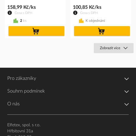
158,99 Kč/ks
100,85 Kč/ks
Cena s DPH
Cena s DPH
2
ks
K objednání
do
do
košíku
košíku
Zobrazit více
Pro zákazníky
Souhrn podmínek
O nás
Elfetex, spol. s r.o.
Hřbitovní 31a