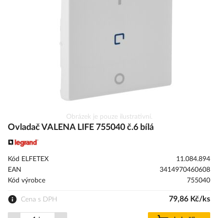
s
obrázky
Přeskočit
Obrázek je pouze ilustrativní.
na
Ovladač VALENA LIFE 755040 č.6 bílá
začátek
galerie
s
Kód ELFETEX
11.084.894
obrázky
EAN
3414970460608
Kód výrobce
755040
79,86 Kč/ks
Cena s DPH