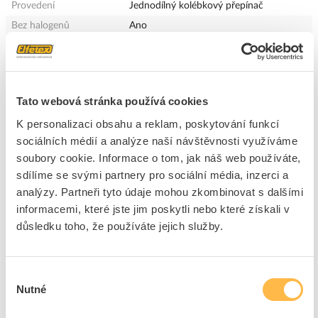
Provedení
Jednodílný kolébkový přepínač
Bez halogenů
Ano
Použití
Spínač / tlačítko
Povrchová úprava
Bez povrchové úpravy
Kvalita materiálu
Termoplast
Tato webová stránka používá cookies
Materiál
Plast
K personalizaci obsahu a reklam, poskytování funkcí
Typ upevnění
Zaklapnout
sociálních médií a analýze naší návštěvnosti využíváme
Popis / označování
Indikátor 0 a 1
soubory cookie. Informace o tom, jak náš web používáte,
Průzor/světelná signalizace
Ano
sdílíme se svými partnery pro sociální média, inzerci a
RAL číslo (podobné)
9003
analýzy. Partneři tyto údaje mohou zkombinovat s dalšími
Provedení povrchu
Lesklý
informacemi, které jste jim poskytli nebo které získali v
Vhodné pro stupeň krytí
IP20
důsledku toho, že používáte jejich služby.
(IP)
Rázová pevnost
IK04
Výběr
S popisovacím polem
Ne
Nutné
souhlasu
S výměnnou čočkou
Ne
/symbol