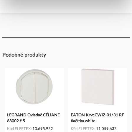
Podobné produkty
LEGRAND Ovladač CÉLIANE
EATON Kryt CWIZ-01/31 RF
68002 č.5
tlačítka white
Kód ELFETEX
10.695.932
Kód ELFETEX
11.059.633