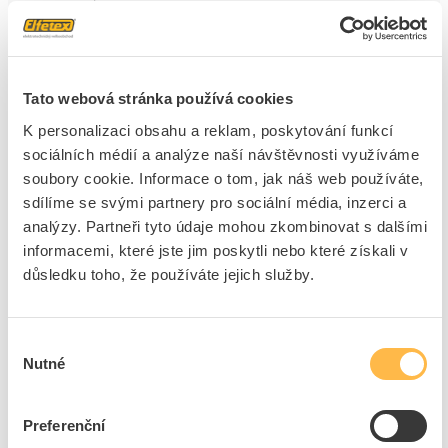
Kvalita materiálu
Termoplast
Materiál
Plast
Typ upevnění
Zaklapnout
Tato webová stránka používá cookies
Montáž ve směru
Vodorovně i svisle
K personalizaci obsahu a reklam, poskytování funkcí
Stupeň krytí (IP)
IP20
sociálních médií a analýze naší návštěvnosti využíváme
Provedení povrchu
Lesklý
soubory cookie. Informace o tom, jak náš web používáte,
Počet horizontálních
1
sdílíme se svými partnery pro sociální média, inzerci a
jednotek
analýzy. Partneři tyto údaje mohou zkombinovat s dalšími
Počet vertikálních
3
informacemi, které jste jim poskytli nebo které získali v
jednotek
důsledku toho, že používáte jejich služby.
Rázová pevnost
IK04
Počet spínacích vestaveb
3
Výběr
S odklápěcím víkem
Ne
Nutné
souhlasu
Textové pole / popisovací
Ne
oblast
Pro zásuvku podlahového
Ne
Preferenční
kanálu