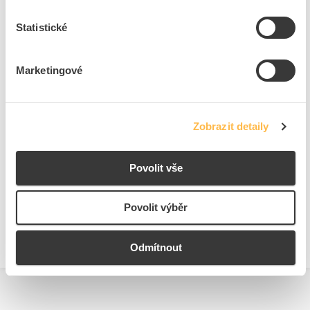
Průhledný
Ne
Statistické
Vhodné pro parapetní
Ne
kanál
S montážním rámem
Ne
Marketingové
Zobrazit detaily
Ke stažení
Povolit vše
Bezpečnostní dokumenty
Prohlášení o shodě.pdf
Povolit výběr
Odmítnout