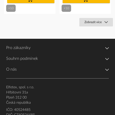
košíku
košíku
+10
+10
Zobrazit více
Pro zákazníky
Souhrn podmínek
O nás
Elfetex, spol. s r.o.
Hřbitovní 31a
Plzeň 312 00
Česká republika
IČO: 40524485
DIČ: CZ40524485