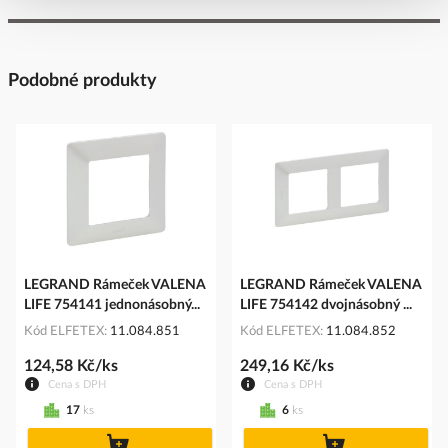
Podobné produkty
LEGRAND Rámeček VALENA
LEGRAND Rámeček VALENA
LIFE 754141 jednonásobný...
LIFE 754142 dvojnásobný ...
Kód ELFETEX
11.084.851
Kód ELFETEX
11.084.852
124,58 Kč/ks
249,16 Kč/ks
Cena s DPH
Cena s DPH
17
ks
6
ks
do
do