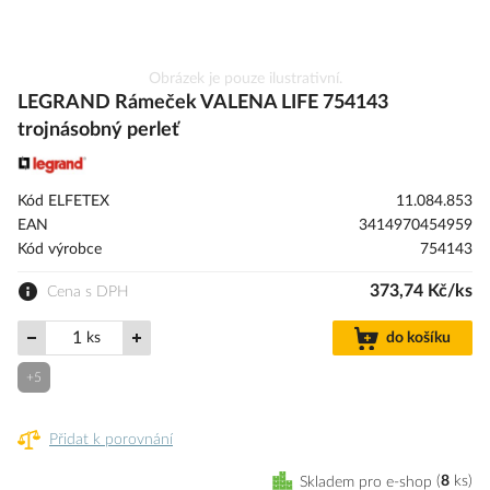
Přeskočit
Obrázek je pouze ilustrativní.
na
LEGRAND Rámeček VALENA LIFE 754143
začátek
trojnásobný perleť
galerie
s
obrázky
Kód ELFETEX
11.084.853
EAN
3414970454959
Kód výrobce
754143
373,74 Kč/ks
Cena s DPH
ks
do košíku
+5
Přidat k porovnání
Skladem pro e-shop
8
ks