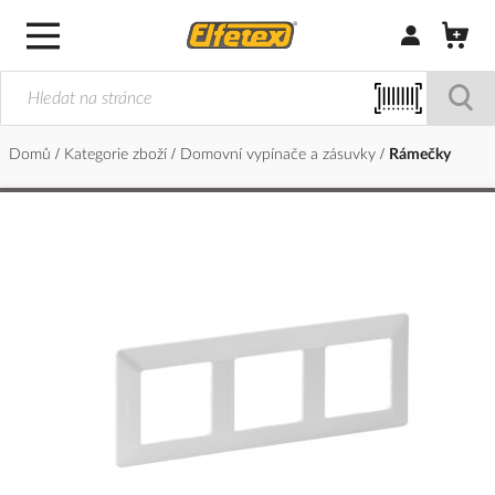
Přihlásit/Regi
Domů
Kategorie zboží
Domovní vypínače a zásuvky
Rámečky
Přeskočit
na
konec
galerie
s
obrázky