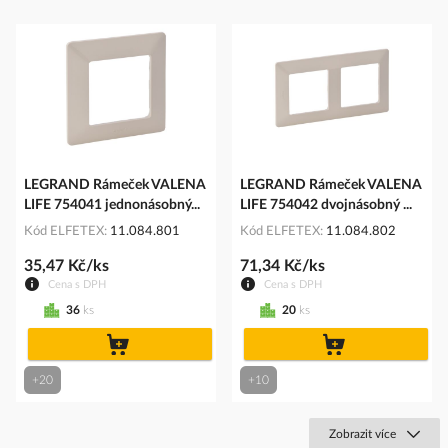
LEGRAND Rámeček VALENA
LEGRAND Rámeček VALENA
LIFE 754041 jednonásobný...
LIFE 754042 dvojnásobný ...
Kód ELFETEX
11.084.801
Kód ELFETEX
11.084.802
35,47 Kč/ks
71,34 Kč/ks
Cena s DPH
Cena s DPH
36
ks
20
ks
do
do
košíku
košíku
+20
+10
Zobrazit více