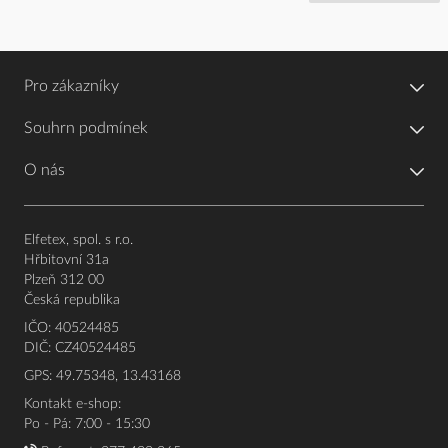
Pro zákazníky
Souhrn podmínek
O nás
Elfetex, spol. s r.o.
Hřbitovní 31a
Plzeň 312 00
Česká republika
IČO: 40524485
DIČ: CZ40524485
GPS: 49.75348, 13.43168
Kontakt e-shop:
Po - Pá: 7:00 - 15:30