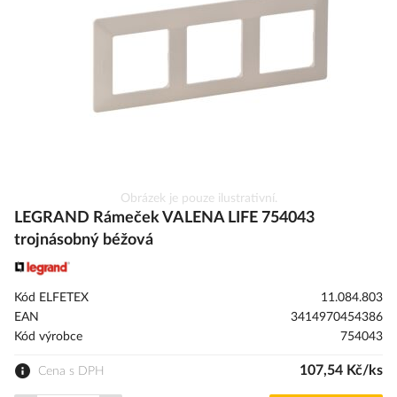
obrázky
Přeskočit
Obrázek je pouze ilustrativní.
na
LEGRAND Rámeček VALENA LIFE 754043
začátek
trojnásobný béžová
galerie
s
obrázky
Kód ELFETEX
11.084.803
EAN
3414970454386
Kód výrobce
754043
107,54 Kč/ks
Cena s DPH