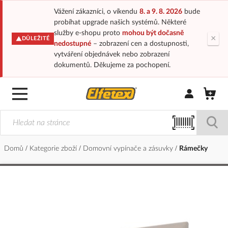
Vážení zákazníci, o víkendu
8. a 9. 8. 2026
bude
probíhat upgrade našich systémů. Některé
služby e-shopu proto
mohou být dočasně
×
DŮLEŽITÉ
nedostupné
– zobrazení cen a dostupnosti,
vytváření objednávek nebo zobrazení
dokumentů. Děkujeme za pochopení.
Přihlásit/Regi
Domů
Kategorie zboží
Domovní vypínače a zásuvky
Rámečky
Přeskočit
na
konec
galerie
s