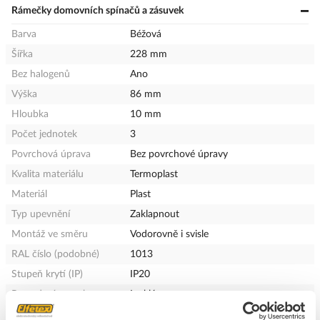
Rámečky domovních spínačů a zásuvek
Barva
Béžová
Šířka
228 mm
Bez halogenů
Ano
Výška
86 mm
Hloubka
10 mm
Počet jednotek
3
Povrchová úprava
Bez povrchové úpravy
Kvalita materiálu
Termoplast
Materiál
Plast
Typ upevnění
Zaklapnout
Montáž ve směru
Vodorovně i svisle
RAL číslo (podobné)
1013
Stupeň krytí (IP)
IP20
Provedení povrchu
Lesklý
Počet horizontálních
1