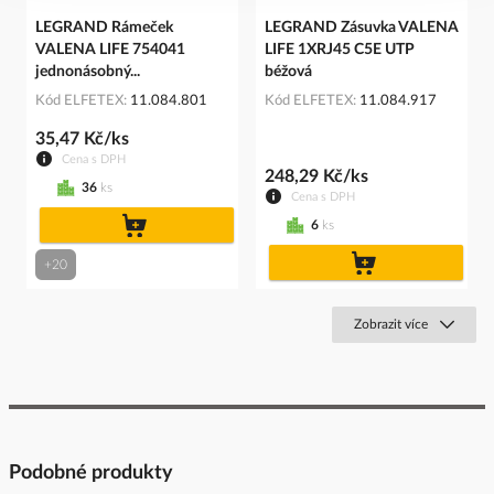
LEGRAND Rámeček
LEGRAND Zásuvka VALENA
VALENA LIFE 754041
LIFE 1XRJ45 C5E UTP
jednonásobný...
béžová
Kód ELFETEX
11.084.801
Kód ELFETEX
11.084.917
35,47 Kč/ks
Cena s DPH
248,29 Kč/ks
36
ks
Cena s DPH
do
6
ks
košíku
do
+20
košíku
Zobrazit více
Podobné produkty