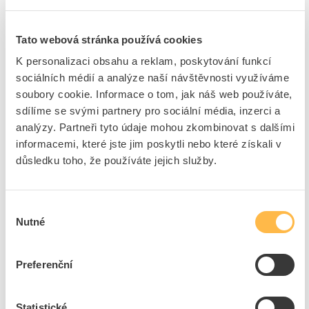
jednotek
Počet vertikálních
3
Tato webová stránka používá cookies
jednotek
K personalizaci obsahu a reklam, poskytování funkcí
Rázová pevnost
IK04
sociálních médií a analýze naší návštěvnosti využíváme
Počet spínacích vestaveb
3
soubory cookie. Informace o tom, jak náš web používáte,
S odklápěcím víkem
Ne
sdílíme se svými partnery pro sociální média, inzerci a
Textové pole / popisovací
Ne
analýzy. Partneři tyto údaje mohou zkombinovat s dalšími
oblast
informacemi, které jste jim poskytli nebo které získali v
Pro zásuvku podlahového
Ne
důsledku toho, že používáte jejich služby.
kanálu
Průhledný
Ne
Vhodné pro parapetní
Ne
Výběr
kanál
Nutné
souhlasu
S montážním rámem
Ne
Preferenční
Ke stažení
Statistické