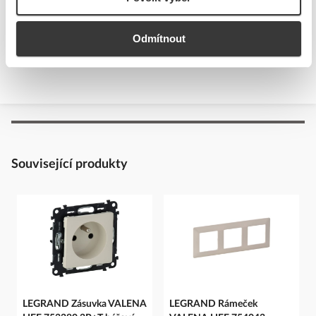
Ostatní dokumenty
Prohlášení o shodě.pdf
Odmítnout
Související produkty
LEGRAND Zásuvka VALENA
LEGRAND Rámeček