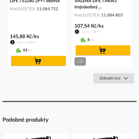
LIFE 753280 2P+T béžová
VALENA LIFE 754043
trojnásobný ...
Kód ELFETEX
11.084.752
Kód ELFETEX
11.084.803
107,54 Kč/ks
Cena s DPH
145,88 Kč/ks
8
ks
Cena s DPH
do
93
ks
košíku
do
+10
košíku
Zobrazit více
Podobné produkty