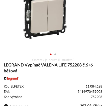
obrázky
Přeskočit
Obrázek je pouze ilustrativní.
na
LEGRAND Vypínač VALENA LIFE 752208 č.6+6
začátek
béžová
galerie
s
obrázky
Kód ELFETEX
11.084.628
EAN
3414970459008
Kód výrobce
752208