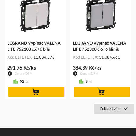
LEGRAND Vypínač VALENA
LEGRAND Vypínač VALENA
LIFE 752108 č.6+6 bílá
LIFE 752308 č.6+6 hliník
Kód ELFETEX
11.084.578
Kód ELFETEX
11.084.661
291,76 Kč/ks
384,39 Kč/ks
Cena s DPH
Cena s DPH
92
ks
8
ks
do
do
košíku
košíku
Zobrazit více