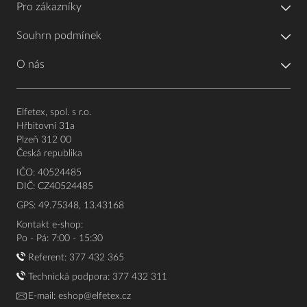
Pro zákazníky
Souhrn podmínek
O nás
Elfetex, spol. s r.o.
Hřbitovní 31a
Plzeň 312 00
Česká republika
IČO: 40524485
DIČ: CZ40524485
GPS: 49.75348, 13.43168
Kontakt e-shop:
Po - Pá: 7:00 - 15:30
Referent:
377 432 365
Technická podpora: 377 432 311
E-mail:
eshop@elfetex.cz