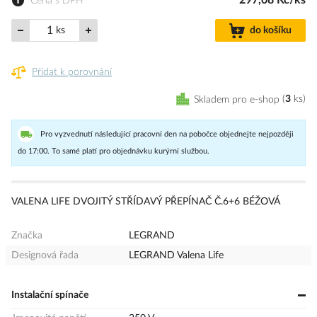
297,08 Kč/ks
Cena s DPH
ks
do košíku
Přidat k porovnání
Skladem pro e-shop
3
ks
Pro vyzvednutí následující pracovní den na pobočce objednejte nejpozději
do 17:00. To samé platí pro objednávku kurýrní službou.
VALENA LIFE DVOJITÝ STŘÍDAVÝ PŘEPÍNAČ Č.6+6 BÉŽOVÁ
Značka
LEGRAND
Designová řada
LEGRAND Valena Life
Instalační spínače