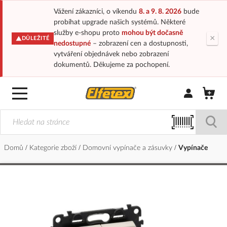
Vážení zákazníci, o víkendu
8. a 9. 8. 2026
bude
probíhat upgrade našich systémů. Některé
služby e-shopu proto
mohou být dočasně
×
DŮLEŽITÉ
nedostupné
– zobrazení cen a dostupnosti,
vytváření objednávek nebo zobrazení
dokumentů. Děkujeme za pochopení.
Přihlásit/Regi
Domů
Kategorie zboží
Domovní vypínače a zásuvky
Vypínače
Přeskočit
na
konec
galerie
s