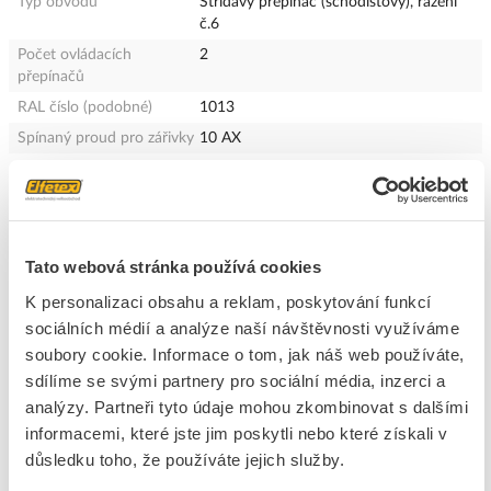
Typ obvodu
Střídavý přepínač (schodišťový), řazení
č.6
Počet ovládacích
2
přepínačů
RAL číslo (podobné)
1013
Spínaný proud pro zářivky
10 AX
Provedení povrchu
Lesklý
Vhodné pro stupeň krytí
IP20
(IP)
Šířka přístroje
74.7 mm
Tato webová stránka používá cookies
Výška přístroje
74.7 mm
K personalizaci obsahu a reklam, poskytování funkcí
Hloubka přístroje
41 mm
sociálních médií a analýze naší návštěvnosti využíváme
Textové pole/popisovací
Ne
soubory cookie. Informace o tom, jak náš web používáte,
plocha
sdílíme se svými partnery pro sociální média, inzerci a
Funkce osvětlení
Ostatní, jiné
analýzy. Partneři tyto údaje mohou zkombinovat s dalšími
Min.hloubka přístrojové
30 mm
informacemi, které jste jim poskytli nebo které získali v
krabice
důsledku toho, že používáte jejich služby.
Kontakt zpětné vazby
Ne