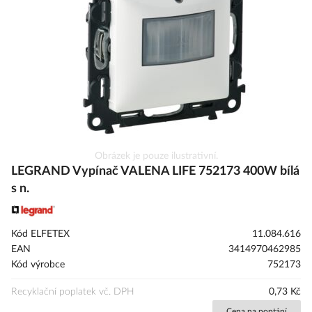
obrázky
Přeskočit
Obrázek je pouze ilustrativní.
na
LEGRAND Vypínač VALENA LIFE 752173 400W bílá
začátek
s n.
galerie
s
obrázky
Kód ELFETEX
11.084.616
EAN
3414970462985
Kód výrobce
752173
Recyklační poplatek vč. DPH
0,73 Kč
Cena na poptání