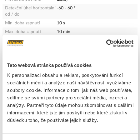
Detekční úhel horizontální
-60 - 60 °
od / do
Min. doba zapnutí
10 s
Max. doba zapnutí
10 min
Nastavitelná odezva jasu
Ano
Optimální montážní výška
1.2 m
Šířka
75 mm
Tato webová stránka používá cookies
Výška
75 mm
K personalizaci obsahu a reklam, poskytování funkcí
Hloubka
51.5 mm
sociálních médií a analýze naší návštěvnosti využíváme
Typ připojení
Šroubovací svorka
soubory cookie. Informace o tom, jak náš web používáte,
Montážní hloubka
32 mm
sdílíme se svými partnery pro sociální média, inzerci a
Rázová pevnost
IK02
analýzy. Partneři tyto údaje mohou zkombinovat s dalšími
Ochrana proti podlezení
Ne
informacemi, které jste jim poskytli nebo které získali v
S dálkovým ovládáním
Ne
důsledku toho, že používáte jejich služby.
Přepínač přemostění
Ne
Vhodné pro bezdrátový
Ne