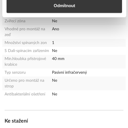
Odmítnout
Funkce alarmu
Ne
Průhledný
Ne
Zvířecí zóna
Ne
Vhodné pro montáž na
Ano
zeď
Množství spínaných zon
1
S Dali-spínacím zařízením
Ne
Min.hloubka přístrojové
40 mm
krabice
Typ senzoru
Pasivní infračervený
Určeno pro montáž na
Ne
strop
Antibakteriální ošetření
Ne
Ke stažení