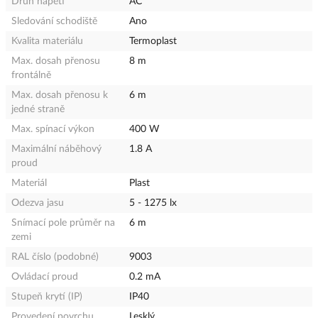
Druh napětí
AC
Sledování schodiště
Ano
Kvalita materiálu
Termoplast
Max. dosah přenosu
8 m
frontálně
Max. dosah přenosu k
6 m
jedné straně
Max. spínací výkon
400 W
Maximální náběhový
1.8 A
proud
Materiál
Plast
Odezva jasu
5 - 1275 lx
Snímací pole průměr na
6 m
zemi
RAL číslo (podobné)
9003
Ovládací proud
0.2 mA
Stupeň krytí (IP)
IP40
Provedení povrchu
Lesklý