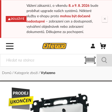
Vážení zákazníci, o víkendu
8. a 9. 8. 2026
bude
probíhat upgrade našich systémů. Některé
služby e-shopu proto
mohou být dočasně
×
DŮLEŽITÉ
nedostupné
– zobrazení cen a dostupnosti,
vytváření objednávek nebo zobrazení
dokumentů. Děkujeme za pochopení.
Přihlásit/Regi
Domů
Kategorie zboží
Vyřazeno
Přeskočit
na
konec
galerie
s