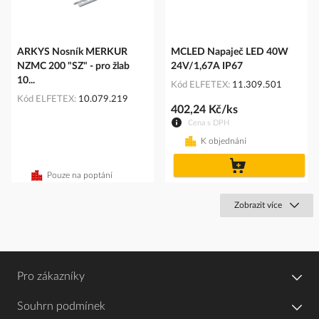
ARKYS Nosník MERKUR
MCLED Napaječ LED 40W
NZMC 200 "SZ" - pro žlab
24V/1,67A IP67
10...
Kód ELFETEX
11.309.501
Kód ELFETEX
10.079.219
402,24 Kč/ks
Cena s DPH
K objednání
do
košíku
Pouze na poptání
Zobrazit více
Pro zákazníky
Souhrn podmínek