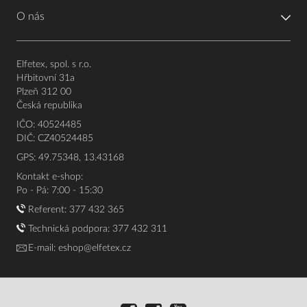
O nás
Elfetex, spol. s r.o.
Hřbitovní 31a
Plzeň 312 00
Česká republika
IČO: 40524485
DIČ: CZ40524485
GPS: 49.75348, 13.43168
Kontakt e-shop:
Po - Pá: 7:00 - 15:30
Referent:
377 432 365
Technická podpora: 377 432 311
E-mail:
eshop@elfetex.cz