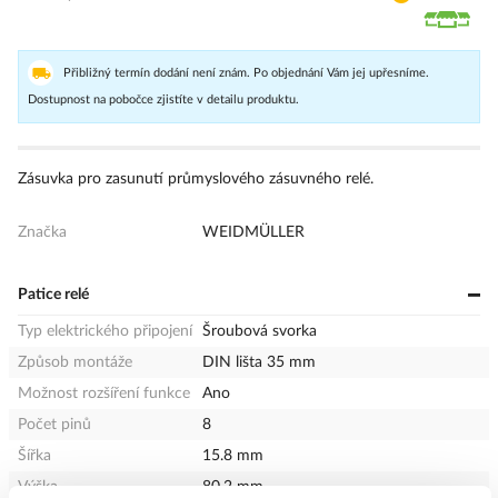
Přibližný termín dodání není znám. Po objednání Vám jej upřesníme.
Dostupnost na pobočce zjistíte v detailu produktu.
Zásuvka pro zasunutí průmyslového zásuvného relé.
Značka
WEIDMÜLLER
Patice relé
Typ elektrického připojení
Šroubová svorka
Způsob montáže
DIN lišta 35 mm
Možnost rozšíření funkce
Ano
Počet pinů
8
Šířka
15.8 mm
Výška
80.2 mm