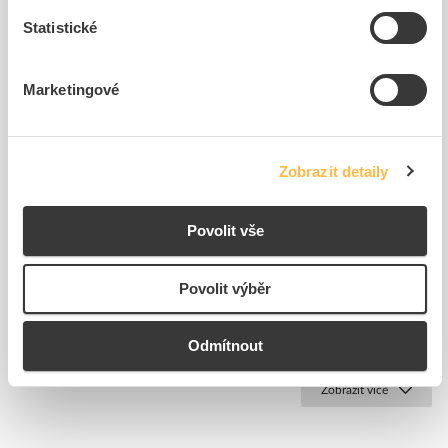
Statistické
Marketingové
Zobrazit detaily
Relé Weidmuller RIM 1
Relé Weidmuller RIM 3
6/230VDC
6/24VUC
Kód ELFETEX
10.957.888
Kód ELFETEX
10.861.709
Povolit vše
37,90 Kč/ks
53,06 Kč/ks
Cena s DPH
Cena s DPH
Povolit výběr
K objednání
K objednání
do
do
Odmítnout
košíku
košíku
Zobrazit více