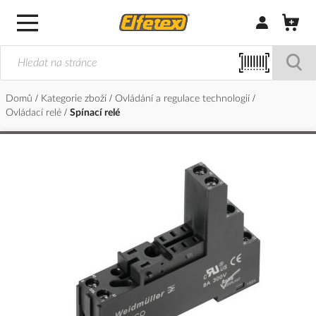
Přihlásit/Regi
Domů
Kategorie zboží
Ovládání a regulace technologií
Ovládací relé
Spínací relé
Přeskočit
na
konec
galerie
s
obrázky