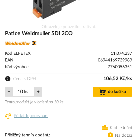
Přeskočit
Obrázek je pouze ilustrativní.
na
Patice Weidmuller SDI 2CO
začátek
galerie
s
Kód ELFETEX
11.074.237
obrázky
EAN
06944169739989
Kód výrobce
7760056351
106,52 Kč/ks
Cena s DPH
ks
do košíku
Tento produkt je v balení po 10 ks
Přidat k porovnání
K objednání
Přibližný termín dodání.
Na dotaz