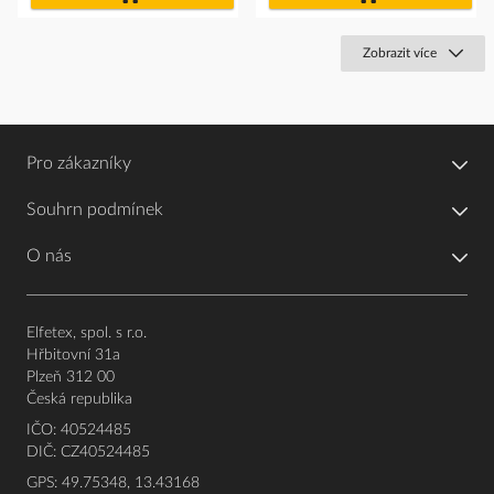
košíku
košíku
Zobrazit více
Pro zákazníky
Souhrn podmínek
O nás
Elfetex, spol. s r.o.
Hřbitovní 31a
Plzeň 312 00
Česká republika
IČO: 40524485
DIČ: CZ40524485
GPS: 49.75348, 13.43168