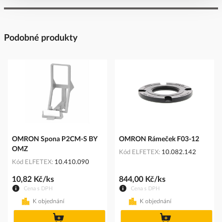
Podobné produkty
OMRON Spona P2CM-S BY
OMRON Rámeček F03-12
OMZ
Kód ELFETEX
10.082.142
Kód ELFETEX
10.410.090
10,82 Kč/ks
844,00 Kč/ks
Cena s DPH
Cena s DPH
K objednání
K objednání
do
do