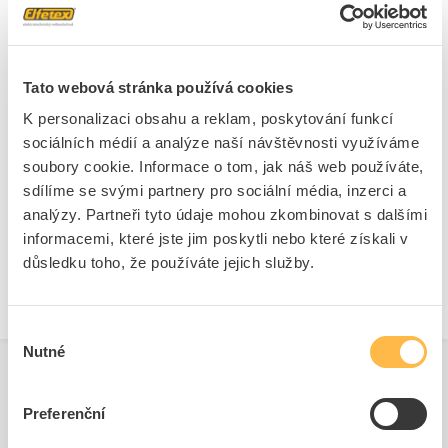
Hloubka
61 mm
S odnímatelnými svorkami
Ne
Tato webová stránka používá cookies
K personalizaci obsahu a reklam, poskytování funkcí
Ke stažení
sociálních médií a analýze naší návštěvnosti využíváme
soubory cookie. Informace o tom, jak náš web používáte,
sdílíme se svými partnery pro sociální média, inzerci a
Technické dokumenty
analýzy. Partneři tyto údaje mohou zkombinovat s dalšími
informacemi, které jste jim poskytli nebo které získali v
Technická specifikace.pdf
důsledku toho, že používáte jejich služby.
Výběr
Nutné
souhlasu
Preferenční
Související produkty