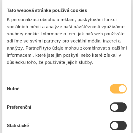
Jmenovitý trvalý proud Iu
6.3 A
Jmenovitý pracovní výkon
1.5 kW
Tato webová stránka používá cookies
při AC-3, 230 V
K personalizaci obsahu a reklam, poskytování funkcí
Jmenovitý výkon při AC3,
2.2 kW
sociálních médií a analýze naší návštěvnosti využíváme
400 V
soubory cookie. Informace o tom, jak náš web používáte,
Typ připojení hlavního
Šroubová svorka
sdílíme se svými partnery pro sociální média, inzerci a
obvodu
analýzy. Partneři tyto údaje mohou zkombinovat s dalšími
S vestavěným pomocným
Ano
informacemi, které jste jim poskytli nebo které získali v
spínačem
důsledku toho, že používáte jejich služby.
Počet pólů
3
Jmenovitá zkratová
100 kA
vypínací schopnost Icu při
Výběr
400V, AC
Nutné
souhlasu
Stupeň krytí (IP)
IP20
Výška
90 mm
Preferenční
Šířka
45 mm
Hloubka
75 mm
Statistické
Rozsah nastavení
4.5 - 6.3 A