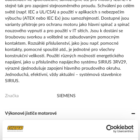
stejně tak pro zapojení stejnosměrného proudu. Schválení po celém
světě (např. IEC a UL/CSA) a použití v aplikacích s nebezpečím
výbuchu (ATEX nebo IEC Ex) jsou samozřejmostí. Dostupné jsou
varianty přístroje pro ochranu motoru jako hlavní spínač a spínač
nouzového vypnutí a pro použití v IT sítích. Jsou k dostání se
šroubovou svorkou a volitelně se zabudovaným pomocným
kontaktem. Rozsáhlé příslušenství, jako jsou např. pomocné
kontakty, pomocné spouště atd., je jednotné pro všechny
konstrukční velikosti. Použití různých možností energetického
napájení, jako u příslušného napájecího systému SIRIUS 3RV29,
výrazně zjednodušuje zapojení hlavního proudového okruhu.
Jednoduchá, efektivní, vždy aktuální – systémová stavebnice
SIRIUS.
Značka
SIEMENS
Výkonové jističe motorové
Citlivost na výpadek fáze
Ano
Technika aktivace
Magnetický