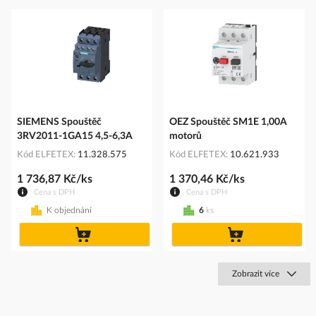
SIEMENS Spouštěč
OEZ Spouštěč SM1E 1,00A
3RV2011-1GA15 4,5-6,3A
motorů
Kód ELFETEX
11.328.575
Kód ELFETEX
10.621.933
1 736,87 Kč/ks
1 370,46 Kč/ks
Cena s DPH
Cena s DPH
K objednání
6
ks
do
do
košíku
košíku
Zobrazit více