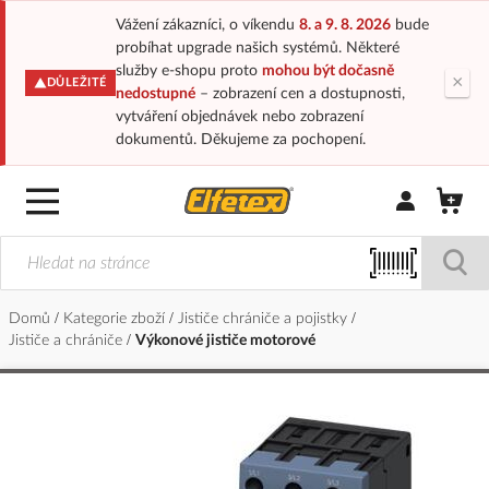
Vážení zákazníci, o víkendu
8. a 9. 8. 2026
bude
probíhat upgrade našich systémů. Některé
služby e-shopu proto
mohou být dočasně
×
DŮLEŽITÉ
nedostupné
– zobrazení cen a dostupnosti,
vytváření objednávek nebo zobrazení
dokumentů. Děkujeme za pochopení.
Přihlásit/Regi
Domů
Kategorie zboží
Jističe chrániče a pojistky
Jističe a chrániče
Výkonové jističe motorové
Přeskočit
na
konec
galerie