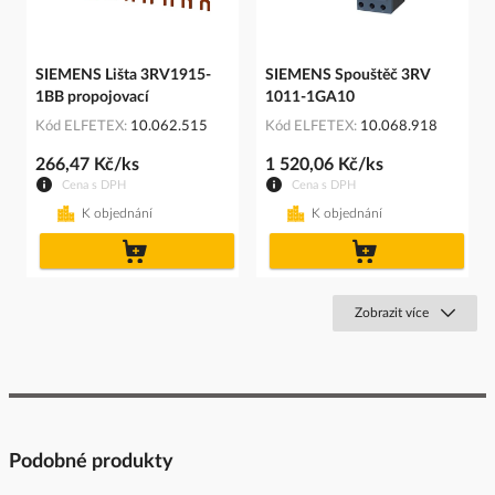
SIEMENS Lišta 3RV1915-
SIEMENS Spouštěč 3RV
1BB propojovací
1011-1GA10
Kód ELFETEX
10.062.515
Kód ELFETEX
10.068.918
266,47 Kč/ks
1 520,06 Kč/ks
Cena s DPH
Cena s DPH
K objednání
K objednání
do
do
košíku
košíku
Zobrazit více
Podobné produkty