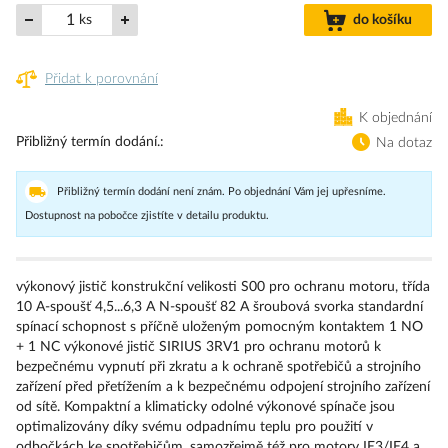
ks
do košíku
Přidat k porovnání
K objednání
Přibližný termín dodání.
Na dotaz
Přibližný termín dodání není znám. Po objednání Vám jej upřesníme.
Dostupnost na pobočce zjistíte v detailu produktu.
výkonový jistič konstrukční velikosti S00 pro ochranu motoru, třída
10 A-spoušť 4,5...6,3 A N-spoušť 82 A šroubová svorka standardní
spínací schopnost s příčně uloženým pomocným kontaktem 1 NO
+ 1 NC výkonové jistič SIRIUS 3RV1 pro ochranu motorů k
bezpečnému vypnutí při zkratu a k ochraně spotřebičů a strojního
zařízení před přetížením a k bezpečnému odpojení strojního zařízení
od sítě. Kompaktní a klimaticky odolné výkonové spínače jsou
optimalizovány díky svému odpadnímu teplu pro použití v
odbočkách ke spotřebičům, samozřejmě též pro motory IE3/IE4 a