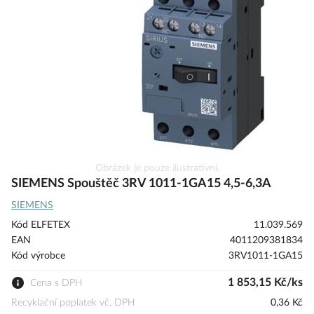
s
obrázky
Přeskočit
Obrázek je pouze ilustrativní.
na
SIEMENS Spouštěč 3RV 1011-1GA15 4,5-6,3A
začátek
SIEMENS
galerie
s
Kód ELFETEX
11.039.569
obrázky
EAN
4011209381834
Kód výrobce
3RV1011-1GA15
1 853,15 Kč/ks
Cena s DPH
Recyklační poplatek vč. DPH
0,36 Kč