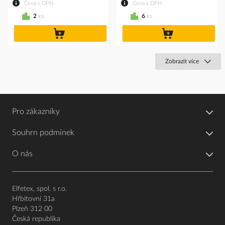
Cena s DPH
Cena s DPH
2
ks
6
ks
do
do
košíku
košíku
Zobrazit více
Pro zákazníky
Souhrn podmínek
O nás
Elfetex, spol. s r.o.
Hřbitovní 31a
Plzeň 312 00
Česká republika