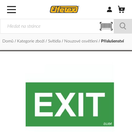
Přihlásit/Regi
Domů
Kategorie zboží
Svítidla
Nouzové osvětlení
Příslušenství
Přeskočit
na
konec
galerie
s
obrázky