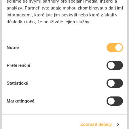
sdílíme se svými partnery pro sociální média, inzerci a
Související produkty
analýzy. Partneři tyto údaje mohou zkombinovat s dalšími
informacemi, které jste jim poskytli nebo které získali v
důsledku toho, že používáte jejich služby.
Výběr
Nutné
souhlasu
PHILIPS Svítidlo RS741B
MODUS Svítidlo LED
Preferenční
LED39S/840 PSE-E WB
LOVATO P 1W 125lm 3h
WH
nouzové...
Kód ELFETEX
11.237.245
Kód ELFETEX
11.252.684
Statistické
1 301,67 Kč/ks
Cena s DPH
Marketingové
189
ks
do
košíku
Pouze na poptání
Zobrazit detaily
Zobrazit více