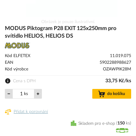
Přeskočit
Obrázek je pouze ilustrativní.
na
MODUS Piktogram P28 EXIT 125x250mm pro
začátek
svítidlo HELIOS, HELIOS DS
galerie
s
obrázky
Kód ELFETEX
11.019.075
EAN
5902288988627
Kód výrobce
OZAWPIK28M
33,75 Kč/ks
Cena s DPH
ks
do košíku
Přidat k porovnání
Skladem pro e-shop
150
ks