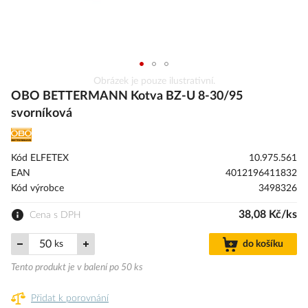
Přeskočit
Obrázek je pouze ilustrativní.
na
OBO BETTERMANN Kotva BZ-U 8-30/95
začátek
svorníková
galerie
s
obrázky
Kód ELFETEX
10.975.561
EAN
4012196411832
Kód výrobce
3498326
38,08 Kč/ks
Cena s DPH
ks
do košíku
Tento produkt je v balení po 50 ks
Přidat k porovnání