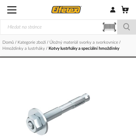
Přihlásit/Regi
Domů
Kategorie zboží
Úložný materiál svorky a svorkovnice
Hmoždinky a lustrháky
Kotvy lustrháky a speciální hmoždinky
Přeskočit
na
konec
galerie
s
obrázky