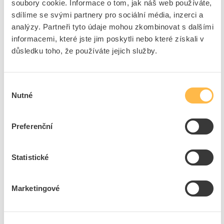
soubory cookie. Informace o tom, jak náš web používáte,
Min. hloubka otvoru
60 mm
sdílíme se svými partnery pro sociální média, inzerci a
Materiál pouzdra
Ocel
analýzy. Partneři tyto údaje mohou zkombinovat s dalšími
Délka
95 mm
informacemi, které jste jim poskytli nebo které získali v
Max. ,tloušťka upnutí
30 mm
důsledku toho, že používáte jejich služby.
Materiál kotev
Ocel
Kotva s ochrannou
Pozinkování galvanické
povrchu
Výběr
Nutné
souhlasu
Dutinka s ochrannou
Pozinkování galvanické
povrchu
Preferenční
Ke stažení
Statistické
Technické dokumenty
Bezpečnostní dokumenty
Marketingové
Technická specifikace.pdf
Prohlášení o shodě s RoHS.pdf