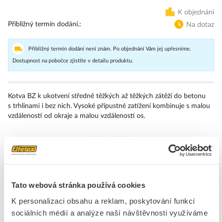
K objednání
Přibližný termín dodání.
Na dotaz
Přibližný termín dodání není znám. Po objednání Vám jej upřesníme.
Dostupnost na pobočce zjistíte v detailu produktu.
Kotva BZ k ukotvení středně těžkých až těžkých zátěží do betonu
s trhlinami i bez nich. Vysoké přípustné zatížení kombinuje s malou
vzdáleností od okraje a malou vzdáleností os.
Značka
OBO BETTERMANN
Kotevní šrouby
Rozměr závitu, metrický
8
Tato webová stránka používá cookies
Průměr vrtaného otvoru
8 mm
K personalizaci obsahu a reklam, poskytování funkcí
Typ závitu
Metrický
sociálních médií a analýze naší návštěvnosti využíváme