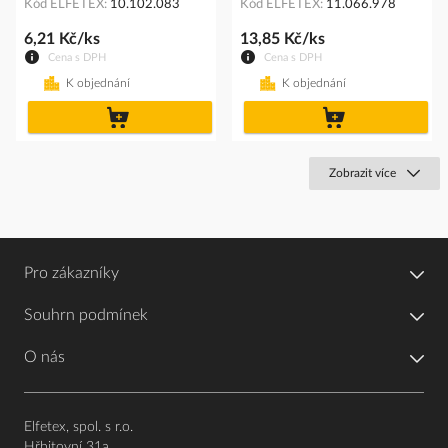
Kód ELFETEX
10.102.083
Kód ELFETEX
11.066.978
6,21 Kč/ks
13,85 Kč/ks
Cena s DPH
Cena s DPH
K objednání
K objednání
do
do
košíku
košíku
Zobrazit více
Pro zákazníky
Souhrn podmínek
O nás
Elfetex, spol. s r.o.
Hřbitovní 31a