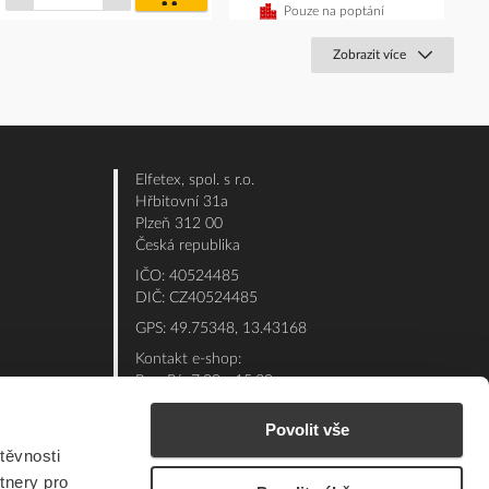
košíku
Pouze na poptání
Zobrazit více
Elfetex, spol. s r.o.
Hřbitovní 31a
Plzeň 312 00
Česká republika
IČO: 40524485
DIČ: CZ40524485
GPS: 49.75348, 13.43168
Kontakt e-shop:
Po - Pá: 7:00 - 15:30
Referent:
377 432 365
Povolit vše
Technická podpora: 377 432 311
těvnosti
E-mail:
eshop@elfetex.cz
tnery pro