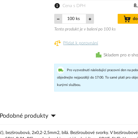
8
Cena s DPH
ks
do
Tento produkt je v balení po 100 ks
Přidat k porovnání
Skladem pro e-sh
Pro vyzvednutí následující pracovní den na pob
objednejte nejpozději do 17:00. To samé platí pro ob
kurýrní službou.
Podobné produkty
ič), bezšroubová, 2x0,2-2,5mm2, bílá. Bezšroubové svorky. V bezšroubové