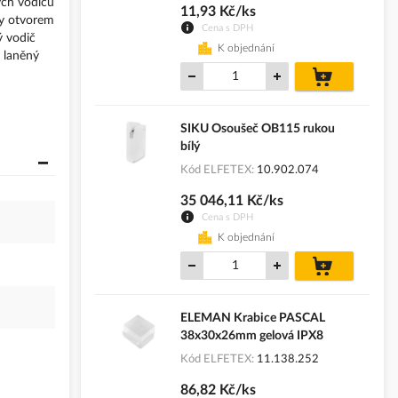
ých vodičů
11,93 Kč/ks
ny otvorem
Cena s DPH
ý vodič
K objednání
 laněný
do
košíku
SIKU Osoušeč OB115 rukou
bílý
Kód ELFETEX
10.902.074
35 046,11 Kč/ks
Cena s DPH
K objednání
do
košíku
ELEMAN Krabice PASCAL
38x30x26mm gelová IPX8
Kód ELFETEX
11.138.252
86,82 Kč/ks