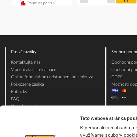
koš
Pouze na poptání
Pro zákazníky
Souhrn podm
Kontaktujte nás
Obchodní pod
Vrácení zboží, reklamace
Obchodní pod
Online formulář pro odstoupení od smlouvy
GDPR
Poškozená zásilka
Možnosti dop
Pobočky
FAQ
Slovník pojmů
Mapa webu
Tato webová stránka použ
Ceník obalových materiálů
K personalizaci obsahu a 
využíváme soubory cookie.