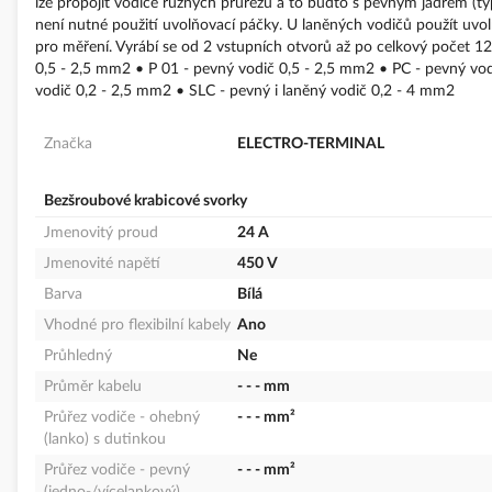
lze propojit vodiče různých průřezů a to buďto s pevným jádrem (t
není nutné použití uvolňovací páčky. U laněných vodičů použít uvolň
pro měření. Vyrábí se od 2 vstupních otvorů až po celkový počet 12 
0,5 - 2,5 mm2 • P 01 - pevný vodič 0,5 - 2,5 mm2 • PC - pevný vo
vodič 0,2 - 2,5 mm2 • SLC - pevný i laněný vodič 0,2 - 4 mm2
Značka
ELECTRO-TERMINAL
Bezšroubové krabicové svorky
Jmenovitý proud
24 A
Jmenovité napětí
450 V
Barva
Bílá
Vhodné pro flexibilní kabely
Ano
Průhledný
Ne
Průměr kabelu
- - - mm
Průřez vodiče - ohebný
- - - mm²
(lanko) s dutinkou
Průřez vodiče - pevný
- - - mm²