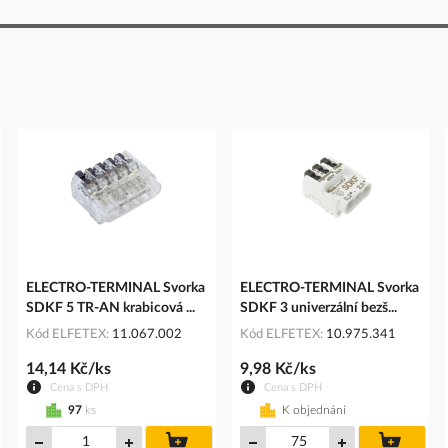
ELECTRO-TERMINAL Svorka
ELECTRO-TERMINAL Svorka
SDKF 5 TR-AN krabicová ...
SDKF 3 univerzální bezš...
Kód ELFETEX
11.067.002
Kód ELFETEX
10.975.341
14,14 Kč/ks
9,98 Kč/ks
Cena s DPH
Cena s DPH
97
ks
K objednání
do
do