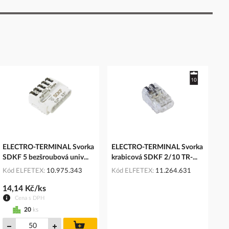
ELECTRO-TERMINAL Svorka
ELECTRO-TERMINAL Svorka
SDKF 5 bezšroubová univ...
krabicová SDKF 2/10 TR-...
Kód ELFETEX
10.975.343
Kód ELFETEX
11.264.631
14,14 Kč/ks
Cena s DPH
20
ks
do