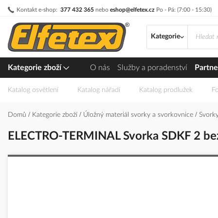
Přejít
Kontakt e-shop:
377 432 365
nebo
eshop@elfetex.cz
Po - Pá: (7:00 - 15:30)
na
obsah
Kategorie
Kategorie zboží
O nás
Služby a poradenství
Partne
Katalog osvětlení
Katalog nářadí
Katalog prodlužek
Fo
Domů
Kategorie zboží
Úložný materiál svorky a svorkovnice
Svorky
ELECTRO-TERMINAL Svorka SDKF 2 bezš
Přeskočit
na
konec
galerie
s