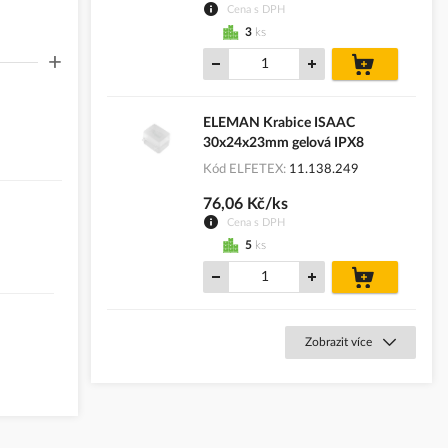
Cena s DPH
3
ks
+
do
košíku
ELEMAN Krabice ISAAC
30x24x23mm gelová IPX8
Kód ELFETEX
11.138.249
76,06 Kč/ks
Cena s DPH
5
ks
do
košíku
Zobrazit více