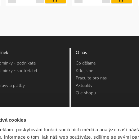
íku
košíku
košíku
ínek
O nás
mínky - podnikatel
Co děláme
mínky - spotřebitel
Kdo jsme
Pracujte pro nás
ravy a platby
Aktuality
O e-shopu
ívá cookies
reklam, poskytování funkcí sociálních médií a analýze naší návš
 Informace o tom, jak náš web používáte, sdílíme se svými par