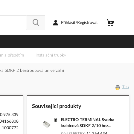
Přihlásit/Registrovat
em a přepětím
Instalační trubky
 SDKF 2 bezšroubová univerzální
Tisk
Související produkty
0.975.339
ELECTRO-TERMINAL Svorka
04166808
krabicová SDKF 2/10 bez...
1000772
Kód ELFETEX
11.264.634