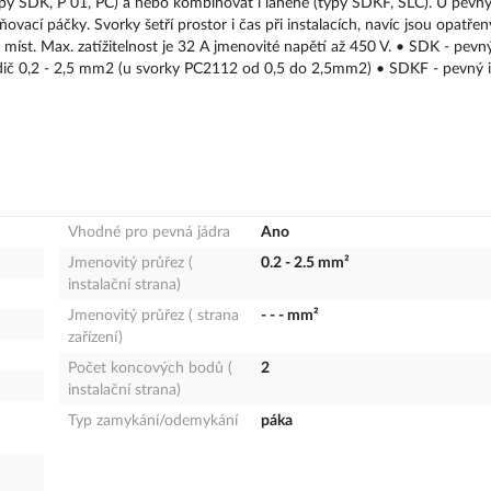
ypy SDK, P 01, PC) a nebo kombinovat i laněné (typy SDKF, SLC). U pevn
ovací páčky. Svorky šetří prostor i čas při instalacích, navíc jsou opatře
míst. Max. zatížitelnost je 32 A jmenovité napětí až 450 V. • SDK - pevn
dič 0,2 - 2,5 mm2 (u svorky PC2112 od 0,5 do 2,5mm2) • SDKF - pevný i
Vhodné pro pevná jádra
Ano
Jmenovitý průřez (
0.2 - 2.5 mm²
instalační strana)
Jmenovitý průřez ( strana
- - - mm²
zařízení)
Počet koncových bodů (
2
instalační strana)
Typ zamykání/odemykání
páka