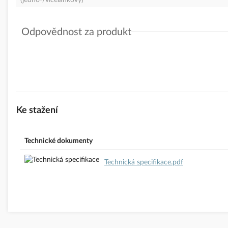
(jedno-/vícelankový)
Odpovědnost za produkt
GPSR Details
Electro Terminal GmbH & Co KG
Adresa: Archenweg 58, 060 22 Innsbruck, Rakousko
E-mail:
orders@electroterminal.com
www.tridonic-ct.com
Ke stažení
Technické dokumenty
Technická specifikace.pdf