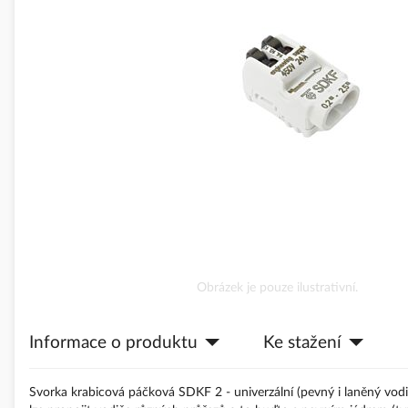
obrázky
Přeskočit
Obrázek je pouze ilustrativní.
na
začátek
Informace o produktu
Ke stažení
galerie
s
obrázky
Svorka krabicová páčková SDKF 2 - univerzální (pevný i laněný vod