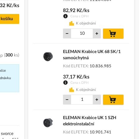
,32 Kč/ks
82,92 Kč/ks
Cena s DPH
 košíku
K objednání
do
košíku
ELEMAN Krabice UK 68 SK/1
op
300
ks
samoúchytná
Kód ELFETEX
10.836.985
očce
37,17 Kč/ks
jednávku
Cena s DPH
K objednání
do
košíku
ELEMAN Krabice UK 1 SZH
elektroinstalační
Kód ELFETEX
10.901.741
 svorce