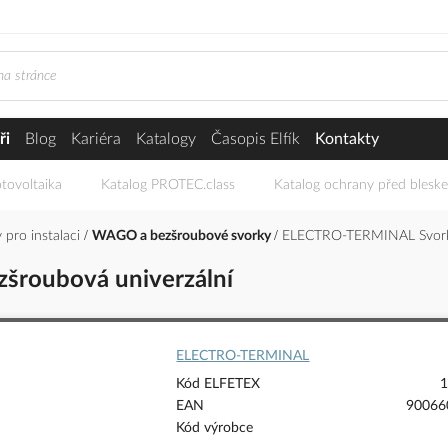
ři
Blog
Kariéra
Katalogy
Časopis Elfík
Kontakty
tovoltaika
Katalog PROTEC.class
Katalog ochrany před blesk
 pro instalaci
WAGO a bezšroubové svorky
ELECTRO-TERMINAL Svorka
roubová univerzální
ELECTRO-TERMINAL
Kód ELFETEX
1
EAN
90066
Kód výrobce