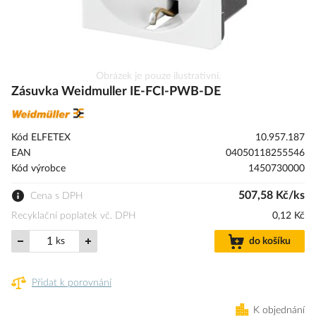
Přeskočit
Obrázek je pouze ilustrativní.
na
Zásuvka Weidmuller IE-FCI-PWB-DE
začátek
galerie
s
Kód ELFETEX
10.957.187
obrázky
EAN
04050118255546
Kód výrobce
1450730000
507,58 Kč/ks
Cena s DPH
Recyklační poplatek vč. DPH
0,12 Kč
ks
do košíku
Přidat k porovnání
K objednání