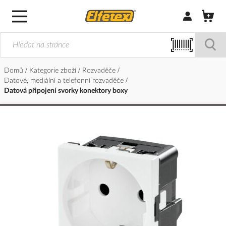
Přihlásit/Regi
Domů
Kategorie zboží
Rozvaděče
Datové, mediální a telefonní rozvaděče
Datová připojení svorky konektory boxy
Přeskočit
na
konec
galerie
s
obrázky