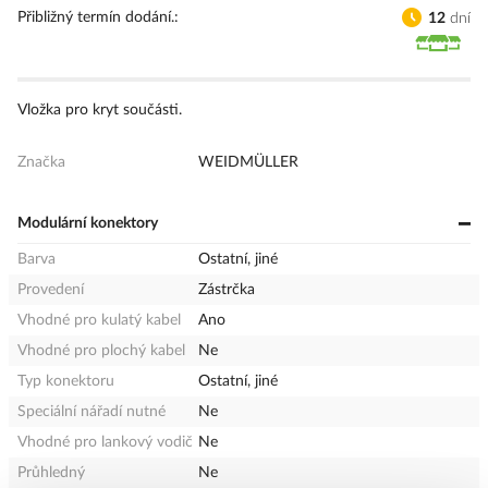
Přibližný termín dodání.
12
dní
Vložka pro kryt součásti.
Značka
WEIDMÜLLER
Modulární konektory
Barva
Ostatní, jiné
Provedení
Zástrčka
Vhodné pro kulatý kabel
Ano
Vhodné pro plochý kabel
Ne
Typ konektoru
Ostatní, jiné
Speciální nářadí nutné
Ne
Vhodné pro lankový vodič
Ne
Průhledný
Ne