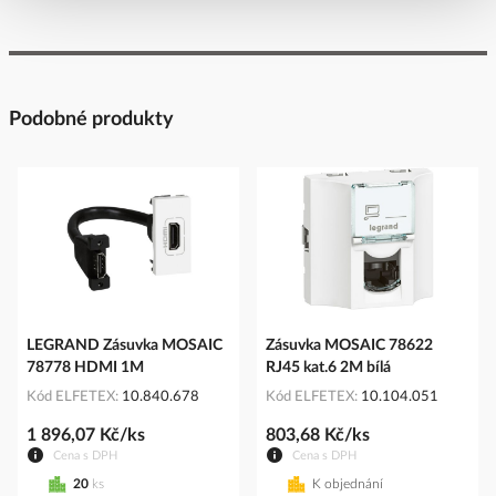
Podobné produkty
LEGRAND Zásuvka MOSAIC
Zásuvka MOSAIC 78622
78778 HDMI 1M
RJ45 kat.6 2M bílá
Kód ELFETEX
10.840.678
Kód ELFETEX
10.104.051
1 896,07 Kč/ks
803,68 Kč/ks
Cena s DPH
Cena s DPH
20
ks
K objednání