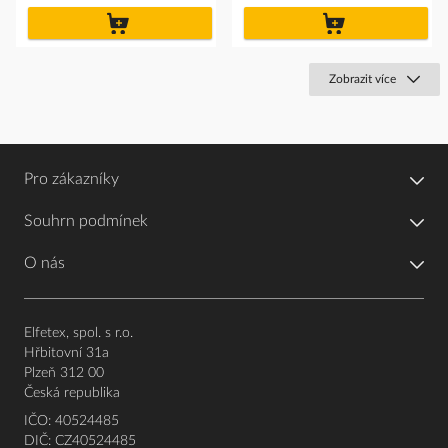
do
do
košíku
košíku
Zobrazit více
Pro zákazníky
Souhrn podmínek
O nás
Elfetex, spol. s r.o.
Hřbitovní 31a
Plzeň 312 00
Česká republika
IČO: 40524485
DIČ: CZ40524485