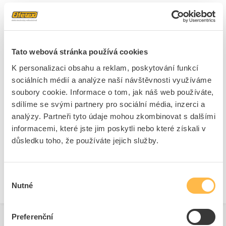
Vhodné pro pevná jádra
Ano
Kompatibilní s přímo 2TV
Ne
podle XP-C 90-483
Kompatibilní s přímo 3TV
Ne
Tato webová stránka používá cookies
podle XP-C 90-483
K personalizaci obsahu a reklam, poskytování funkcí
sociálních médií a analýze naší návštěvnosti využíváme
soubory cookie. Informace o tom, jak náš web používáte,
Ke stažení
sdílíme se svými partnery pro sociální média, inzerci a
analýzy. Partneři tyto údaje mohou zkombinovat s dalšími
informacemi, které jste jim poskytli nebo které získali v
Technické dokumenty
důsledku toho, že používáte jejich služby.
Technická specifikace.pdf
Výběr
Nutné
souhlasu
Preferenční