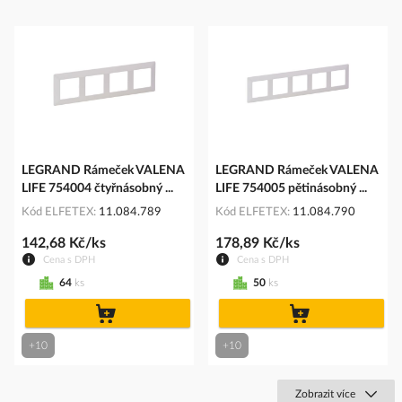
LEGRAND Rámeček VALENA
LEGRAND Rámeček VALENA
LIFE 754004 čtyřnásobný ...
LIFE 754005 pětinásobný ...
Kód ELFETEX
11.084.789
Kód ELFETEX
11.084.790
142,68 Kč/ks
178,89 Kč/ks
Cena s DPH
Cena s DPH
64
ks
50
ks
do
do
košíku
košíku
+10
+10
Zobrazit více