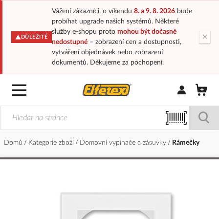
Vážení zákazníci, o víkendu
8. a 9. 8. 2026
bude
probíhat upgrade našich systémů. Některé
služby e-shopu proto
mohou být dočasně
×
DŮLEŽITÉ
nedostupné
– zobrazení cen a dostupnosti,
vytváření objednávek nebo zobrazení
dokumentů. Děkujeme za pochopení.
Přihlásit/Regi
Domů
Kategorie zboží
Domovní vypínače a zásuvky
Rámečky
Přeskočit
na
konec
galerie
s