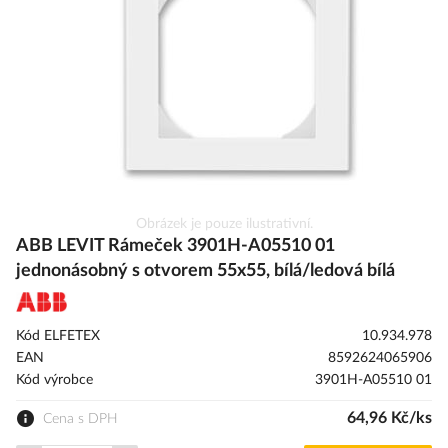
obrázky
Přeskočit
Obrázek je pouze ilustrativní.
na
ABB LEVIT Rámeček 3901H-A05510 01
začátek
jednonásobný s otvorem 55x55, bílá/ledová bílá
galerie
s
obrázky
Kód ELFETEX
10.934.978
EAN
8592624065906
Kód výrobce
3901H-A05510 01
64,96 Kč/ks
Cena s DPH