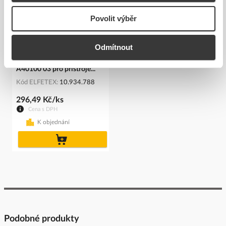
Povolit výběr
Odmítnout
ABB LEVIT Ovladač 3299H-
A40100 03 pro přístroje...
Kód ELFETEX
10.934.788
296,49 Kč/ks
Cena s DPH
K objednání
do
košíku
Podobné produkty