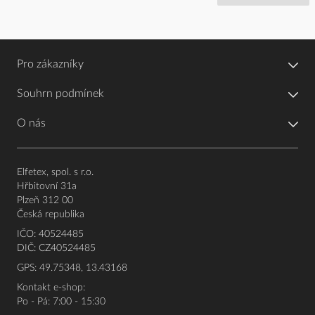
Pro zákazníky
Souhrn podmínek
O nás
Elfetex, spol. s r.o.
Hřbitovní 31a
Plzeň 312 00
Česká republika
IČO: 40524485
DIČ: CZ40524485
GPS: 49.75348, 13.43168
Kontakt e-shop:
Po - Pá: 7:00 - 15:30