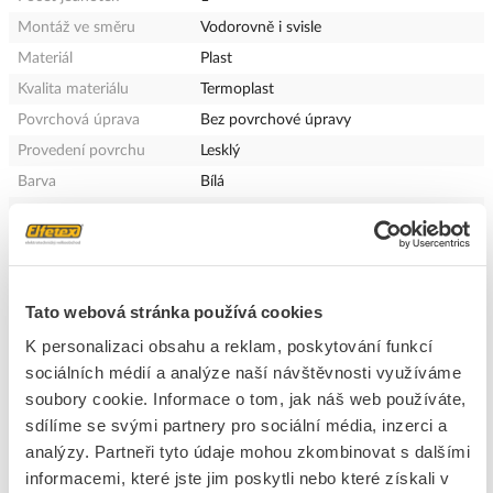
Montáž ve směru
Vodorovně i svisle
Materiál
Plast
Kvalita materiálu
Termoplast
Povrchová úprava
Bez povrchové úpravy
Provedení povrchu
Lesklý
Barva
Bílá
Bez halogenů
Ne
S odklápěcím víkem
Ne
Textové pole / popisovací
Ne
oblast
Tato webová stránka používá cookies
Průhledný
Ne
K personalizaci obsahu a reklam, poskytování funkcí
Podomítková montáž
Ano
sociálních médií a analýze naší návštěvnosti využíváme
S montážním rámem
Ne
soubory cookie. Informace o tom, jak náš web používáte,
Antibakteriální ošetření
Ne
sdílíme se svými partnery pro sociální média, inzerci a
Typ upevnění
Zaklapnout
analýzy. Partneři tyto údaje mohou zkombinovat s dalšími
informacemi, které jste jim poskytli nebo které získali v
Pro zásuvku podlahového
Ne