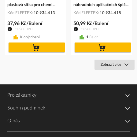
plastová sítka pro chemi...
náhradních aplikačních špič...
Kód ELFETEX
10.934.413
Kód ELFETEX
10.934.418
37,96 Kč/Balení
50,99 Kč/Balení
Cena s DPH
Cena s DPH
K objednání
1
Balení
do
do
košíku
košíku
Zobrazit více
Pro zákazníky
Souhrn podmínek
O nás