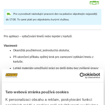
Pro vyzvednutí následující pracovní den na pobočce objednejte nejpozději
do 17:00. To samé platí pro objednávku kurýrní službou.
Pro aplikaci – vytlačování tmelů nebo lepidel z kartuší.
Vlastnosti
Okamžitá použitelnost, jednoduchá obsluha;
Při ukončení přítlaku zpětný krok pro zamezení vytékání tmelu z
kartuše;
Lehké materiály umožňující práci po delší dobu bez zvýšené únavy;
Značka
DEN BRAVEN
Tato webová stránka používá cookies
+
Odpovědnost za produkt
GPSR Details
K personalizaci obsahu a reklam, poskytování funkcí
Den Braven Czech and Slovak a.s.