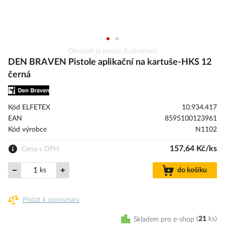
Přeskočit
Obrázek je pouze ilustrativní.
na
DEN BRAVEN Pistole aplikační na kartuše-HKS 12
začátek
černá
galerie
s
obrázky
Kód ELFETEX
10.934.417
EAN
8595100123961
Kód výrobce
N1102
157,64 Kč/ks
Cena s DPH
ks
do košíku
Přidat k porovnání
Skladem pro e-shop
21
ks