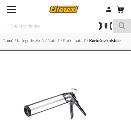
Přihlásit/Regi
Domů
Kategorie zboží
Nářadí
Ruční nářadí
Kartušové pistole
Přeskočit
na
konec
galerie
s
obrázky