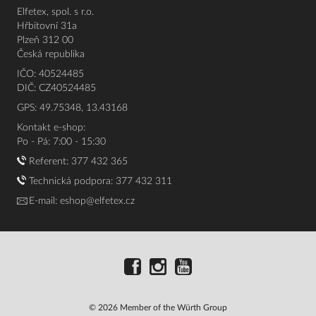
Elfetex, spol. s r.o.
Hřbitovní 31a
Plzeň 312 00
Česká republika
IČO: 40524485
DIČ: CZ40524485
GPS: 49.75348, 13.43168
Kontakt e-shop:
Po - Pá: 7:00 - 15:30
Referent:
377 432 365
Technická podpora: 377 432 311
E-mail:
eshop@elfetex.cz
© 2026 Member of the Würth Group