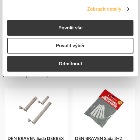
204,55 Kč/ks
Cena s DPH
Zobrazit detaily
108
ks
do
Povolit vše
košíku
Povolit výběr
Odmítnout
Podobné produkty
DEN BRAVEN Sada DEBBEX
DEN BRAVEN Sada 3+2