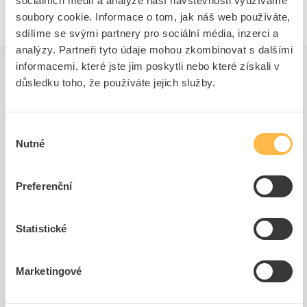
sociálních médií a analýze naší návštěvnosti využíváme
Adresa: Úvalno 353, 793 91 Úvalno, Česká republika
soubory cookie. Informace o tom, jak náš web používáte,
sdílíme se svými partnery pro sociální média, inzerci a
Telefon: 554 64 82 00
E-mail:
info@denbraven.cz
analýzy. Partneři tyto údaje mohou zkombinovat s dalšími
informacemi, které jste jim poskytli nebo které získali v
www.denbraven.cz
důsledku toho, že používáte jejich služby.
Související produkty
Výběr
Nutné
souhlasu
Preferenční
Statistické
DEN BRAVEN Lepidlo
MAMUT GLUE High Tack
jednosl...
Marketingové
Kód ELFETEX
10.467.635