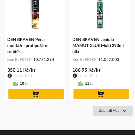
DEN BRAVEN Pěna
DEN BRAVEN Lepidlo
montážní protipožární
MAMUT GLUE Multi 290ml
trubičk...
bílá
Kód ELFETEX
10.731.294
Kód ELFETEX
11.057.003
350,11 Kč/ks
186,95 Kč/ks
Cena s DPH
Cena s DPH
10
ks
11
ks
do
do
košíku
košíku
Zobrazit více