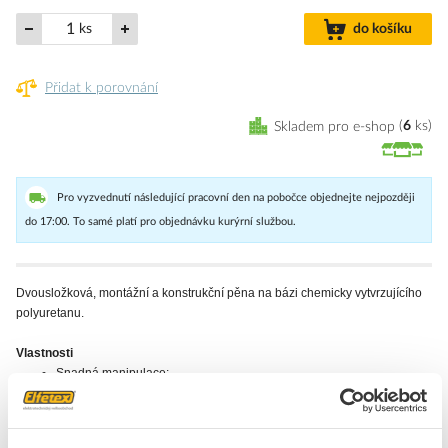
ks
do košíku
Přidat k porovnání
Skladem pro e-shop
6
ks
Pro vyzvednutí následující pracovní den na pobočce objednejte nejpozději
do 17:00. To samé platí pro objednávku kurýrní službou.
Dvousložková, montážní a konstrukční pěna na bázi chemicky vytvrzujícího
polyuretanu.
Vlastnosti
Snadná manipulace;
Rychle vytvrzující, vysoká pevnost;
Extrémně rychlé vytvrzení bez ohledu na velikost vyplňovaného