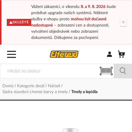
Vážení zákazníci, o víkendu
8. a 9. 8. 2026
bude
probíhat upgrade našich systémů. Některé
služby e-shopu proto
mohou být dočasně
×
DŮLEŽITÉ
nedostupné
– zobrazení cen a dostupnosti,
vytváření objednávek nebo zobrazení
dokumentů. Děkujeme za pochopení.
Přihlásit/Regi
Domů
Kategorie zboží
Nářadí
Sádra stavební chemie barvy a tmely
Tmely a lepidla
Přeskočit
na
konec
galerie