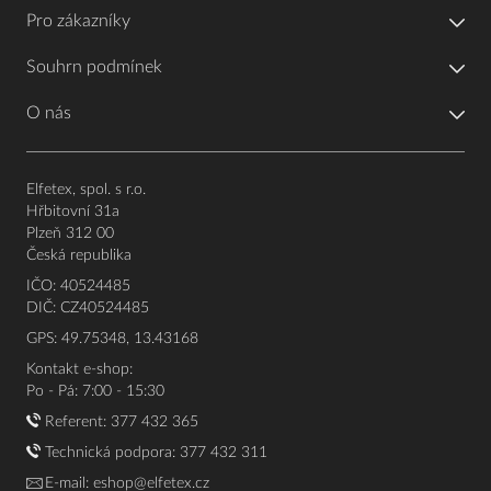
Pro zákazníky
Souhrn podmínek
O nás
Elfetex, spol. s r.o.
Hřbitovní 31a
Plzeň 312 00
Česká republika
IČO: 40524485
DIČ: CZ40524485
GPS: 49.75348, 13.43168
Kontakt e-shop:
Po - Pá: 7:00 - 15:30
Referent:
377 432 365
Technická podpora: 377 432 311
E-mail:
eshop@elfetex.cz