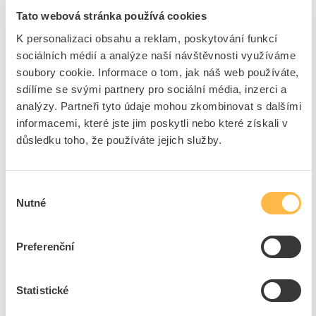
otvoru;
Tato webová stránka používá cookies
Vysoká přilnavost a lepivost k různým podkladům – beton, kámen,
dřevo, plasty;
K personalizaci obsahu a reklam, poskytování funkcí
sociálních médií a analýze naší návštěvnosti využíváme
soubory cookie. Informace o tom, jak náš web používáte,
Použití
sdílíme se svými partnery pro sociální média, inzerci a
Montáže výkladů, okenních rámů velkých rozměrů a dveřních
analýzy. Partneři tyto údaje mohou zkombinovat s dalšími
zárubní;
informacemi, které jste jim poskytli nebo které získali v
Vyplňování montážních prostorů mezi panely, s požadavkem na
důsledku toho, že používáte jejich služby.
vysokou pevnost;
Lepení parapetů, vyplňování průchodů el. vedení a potrubí skrze
stěny a podlahy;
Výběr
Nutné
souhlasu
Značka
DEN BRAVEN
Preferenční
+
Odpovědnost za produkt
GPSR Details
Den Braven Czech and Slovak a.s.
Statistické
Adresa: Úvalno 353, 793 91 Úvalno, Česká republika