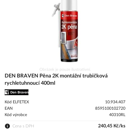
s
obrázky
Přeskočit
Obrázek je pouze ilustrativní.
na
DEN BRAVEN Pěna 2K montážní trubičková
začátek
rychletuhnoucí 400ml
galerie
s
obrázky
Kód ELFETEX
10.934.407
EAN
8595100102720
Kód výrobce
40310RL
240,45 Kč/ks
Cena s DPH