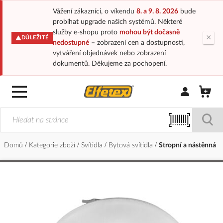
Vážení zákazníci, o víkendu
8. a 9. 8. 2026
bude
probíhat upgrade našich systémů. Některé
služby e-shopu proto
mohou být dočasně
×
DŮLEŽITÉ
nedostupné
– zobrazení cen a dostupnosti,
vytváření objednávek nebo zobrazení
dokumentů. Děkujeme za pochopení.
Přihlásit/Regi
Domů
Kategorie zboží
Svítidla
Bytová svítidla
Stropní a nástěnná
Přeskočit
na
konec
galerie
s