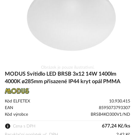
obrázky
Přeskočit
Obrázek je pouze ilustrativní.
na
MODUS Svítidlo LED BRSB 3x12 14W 1400lm
začátek
4000K ø285mm přisazené IP44 kryt opál PMMA
galerie
s
obrázky
Kód ELFETEX
10.930.415
EAN
8595073793307
Kód výrobce
BRSB4KO300V1/ND
677,24 Kč/ks
Cena s DPH
Recyklační poplatek vč. DPH
2,42 Kč