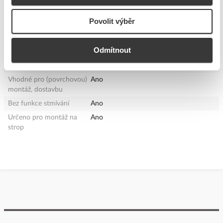
efektivnosti vestavěných
světelných zdrojů
Povolit výběr
Se světelným zdrojem
Ano
Vhodné pro montáž na
Ano
Odmítnout
zeď
Provozní zařízení součástí
Ano
Vhodné pro (povrchovou)
Ano
montáž, dostavbu
Bez funkce stmívání
Ano
Určeno pro montáž na
Ano
strop