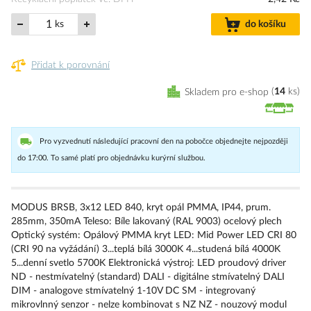
ks
do košíku
Přidat k porovnání
Skladem pro e-shop
14
ks
Pro vyzvednutí následující pracovní den na pobočce objednejte nejpozději
do 17:00. To samé platí pro objednávku kurýrní službou.
MODUS BRSB, 3x12 LED 840, kryt opál PMMA, IP44, prum.
285mm, 350mA Teleso: Bíle lakovaný (RAL 9003) ocelový plech
Optický systém: Opálový PMMA kryt LED: Mid Power LED CRI 80
(CRI 90 na vyžádání) 3...teplá bílá 3000K 4...studená bílá 4000K
5...denní svetlo 5700K Elektronická výstroj: LED proudový driver
ND - nestmívatelný (standard) DALI - digitálne stmívatelný DALI
DIM - analogove stmívatelný 1-10V DC SM - integrovaný
mikrovlnný senzor - nelze kombinovat s NZ NZ - nouzový modul