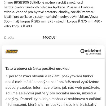
(mimo BRSB300) Svítidlo je možno vyrobit s možností
bezdrátového bluetooth ovládání Aplikace: Prisazené kruhové
svítidlo. Vhodné pro bytové prostory, chodby, sociální zarízení.
Ideální pro aplikace s castým spínáním pohybovým cidlem. Verze:
300 - malý korpus Ř 285 mm 375 - strední korpus Ř 375 mm 480 -
velký korpus Ř 480
Značka
MODUS
Stropní/nástěnná svítidla
třída ochrany
I
Vnější průměr
285 mm
Tato webová stránka používá cookies
Typ připojení
Klešťový kontakt
K personalizaci obsahu a reklam, poskytování funkcí
Barva těla
Bílá
sociálních médií a analýze naší návštěvnosti využíváme
Druh napětí
AC
soubory cookie. Informace o tom, jak náš web používáte,
Provozní jednotka
LED-provozní přístroj proudově řízený
sdílíme se svými partnery pro sociální média, inzerci a
analýzy. Partneři tyto údaje mohou zkombinovat s dalšími
Index podání barev
80-89 (třída 1B)
informacemi, které jste jim poskytli nebo které získali v
Výška / hloubka
89 mm