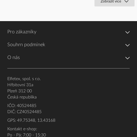
Zobrazit více
Pro zákazníky
Souhrn podmínek
O nás
Elfetex, spol. s r.o.
Hřbitovní 31a
Plzeň 312 00
Česká republika
IČO: 40524485
DIČ: CZ40524485
GPS: 49.75348, 13.43168
Kontakt e-shop:
Po - Pá: 7:00 - 15:30