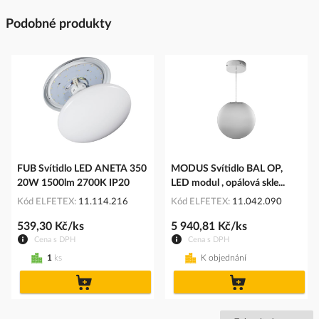
Podobné produkty
FUB Svítidlo LED ANETA 350
MODUS Svítidlo BAL OP,
20W 1500lm 2700K IP20
LED modul , opálová skle...
Kód ELFETEX
11.114.216
Kód ELFETEX
11.042.090
539,30 Kč/ks
5 940,81 Kč/ks
Cena s DPH
Cena s DPH
1
ks
K objednání
do
do
košíku
košíku