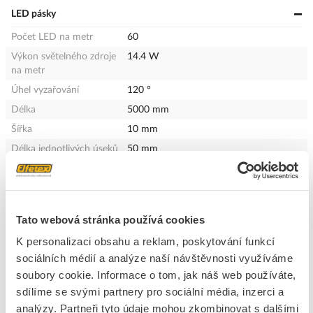
LED pásky
Počet LED na metr
60
Výkon světelného zdroje
14.4 W
na metr
Úhel vyzařování
120 °
Délka
5000 mm
Šířka
10 mm
Délka jednotlivých úseků
50 mm
Provedení
Pásmo
Druh napětí
DC
Samolepící
Ano
Tato webová stránka používá cookies
Světelný zdroj
LED nevyměnitelná
K personalizaci obsahu a reklam, poskytování funkcí
Stupeň krytí (IP)
IP54
sociálních médií a analýze naší návštěvnosti využíváme
Teplota chromatičnosti
5800 - 6100 K
soubory cookie. Informace o tom, jak náš web používáte,
Barva
Bílá
sdílíme se svými partnery pro sociální média, inzerci a
Výška
2 mm
analýzy. Partneři tyto údaje mohou zkombinovat s dalšími