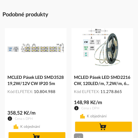
Podobné produkty
MCLED Pásek LED SMD3528
MCLED Pásek LED SMD2216
19,2W/12V CW IP20 5m
CW, 120LED/m, 7,2W/m, 6...
Kód ELFETEX
10.804.988
Kód ELFETEX
11.278.865
148,98 Kč/m
Cena s DPH
358,52 Kč/m
K objednání
Cena s DPH
do
K objednání
košíku
do
+5