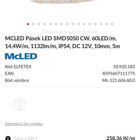
Přeskočit
Obrázek je pouze ilustrativní.
na
MCLED Pásek LED SMD5050 CW, 60LED/m,
začátek
14,4W/m, 1132lm/m, IP54, DC 12V, 10mm, 5m
galerie
s
obrázky
Kód ELFETEX
10.920.183
EAN
8595607111775
Kód výrobce
ML-121.606.60.0
Informační list výrobku
258,36 Kč/m
Cena s DPH