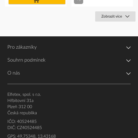
košíku
Zobrazit více
Pro zákazníky
Souhrn podmínek
O nás
Elfetex, spol. s r.o.
Hřbitovní 31a
Plzeň 312 00
Česká republika
IČO: 40524485
DIČ: CZ40524485
GPS: 49.75348, 13.43168