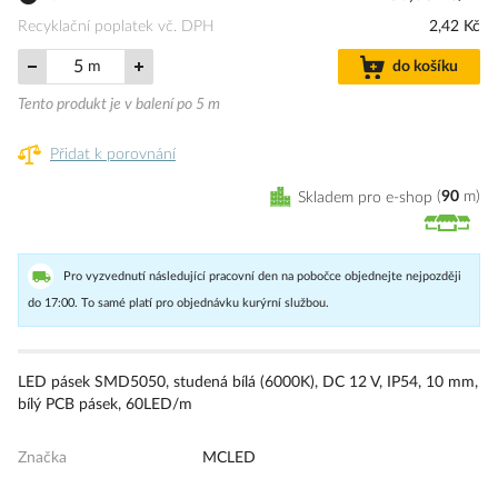
Recyklační poplatek vč. DPH
2,42 Kč
m
do košíku
Tento produkt je v balení po 5 m
Přidat k porovnání
Skladem pro e-shop
90
m
Pro vyzvednutí následující pracovní den na pobočce objednejte nejpozději
do 17:00. To samé platí pro objednávku kurýrní službou.
LED pásek SMD5050, studená bílá (6000K), DC 12 V, IP54, 10 mm,
bílý PCB pásek, 60LED/m
Značka
MCLED