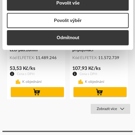
Povolit vše
Povolit výběr
Odmítnout
Spojka flex.jednobarevných
Konektor ML-112.008.78.7
LED pás.10mm
připojovací
Kód ELFETEX
11.489.246
Kód ELFETEX
11.572.739
53,53 Kč/ks
107,93 Kč/ks
Cena s DPH
Cena s DPH
K objednání
K objednání
do
do
košíku
košíku
Zobrazit více