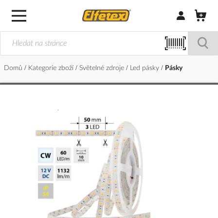
Přihlásit/Regi
Domů
Kategorie zboží
Světelné zdroje
Led pásky
Pásky
Přeskočit
na
konec
galerie
s
obrázky