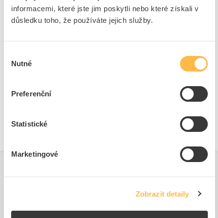
informacemi, které jste jim poskytli nebo které získali v
Napětí světelného zdroje
12 V
důsledku toho, že používáte jejich služby.
Ke stažení
Výběr
Nutné
souhlasu
Technické dokumenty
Preferenční
Technická specifikace.pdf
Statistické
Marketingové
Související produkty
Zobrazit detaily