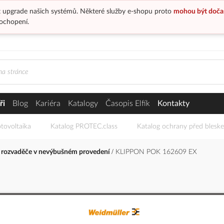
 upgrade našich systémů. Některé služby e-shopu proto
mohou být doča
ochopení.
ři
Blog
Kariéra
Katalogy
Časopis Elfík
Kontakty
tovoltaika
Katalog PROTEC.class
Katalog ochrany před blesk
 rozvaděče v nevýbušném provedení
KLIPPON POK 162609 EX