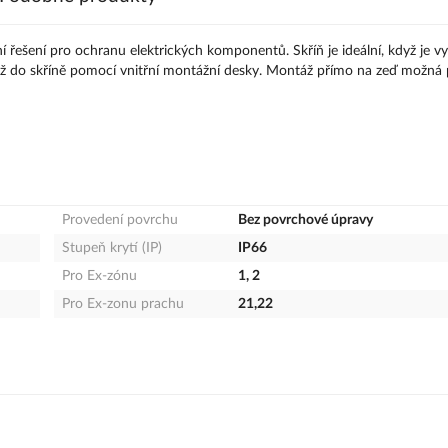
ní řešení pro ochranu elektrických komponentů. Skříň je ideální, když je 
táž do skříně pomocí vnitřní montážní desky. Montáž přímo na zeď možná
Provedení povrchu
Bez povrchové úpravy
Stupeň krytí (IP)
IP66
Pro Ex-zónu
1, 2
Pro Ex-zonu prachu
21,22