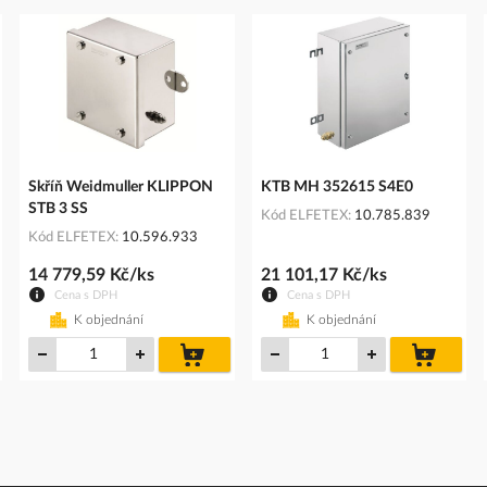
Skříň Weidmuller KLIPPON
KTB MH 352615 S4E0
STB 3 SS
Kód ELFETEX
10.785.839
Kód ELFETEX
10.596.933
14 779,59 Kč/ks
21 101,17 Kč/ks
Cena s DPH
Cena s DPH
K objednání
K objednání
do
do
íku
košíku
košíku