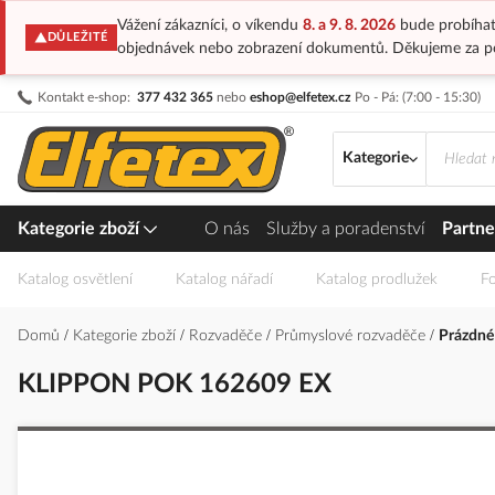
Vážení zákazníci, o víkendu
8. a 9. 8. 2026
bude probíhat
DŮLEŽITÉ
objednávek nebo zobrazení dokumentů. Děkujeme za p
Přejít
Kontakt e-shop:
377 432 365
nebo
eshop@elfetex.cz
Po - Pá: (7:00 - 15:30)
na
obsah
Kategorie
Kategorie zboží
O nás
Služby a poradenství
Partne
Katalog osvětlení
Katalog nářadí
Katalog prodlužek
Fo
Domů
Kategorie zboží
Rozvaděče
Průmyslové rozvaděče
Prázdné
KLIPPON POK 162609 EX
Přeskočit
na