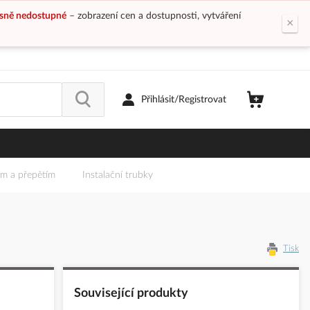
sně nedostupné
– zobrazení cen a dostupnosti, vytváření
×
Přihlásit/Registrovat
em a přepětím
Instalační trubky
Tisk
Související produkty