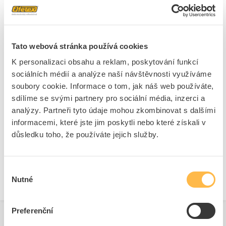
Provedení povrchu
Bez povrchové úpravy
Stupeň krytí (IP)
IP66
Pro Ex-zónu
1, 2
Tato webová stránka používá cookies
Pro Ex-zonu prachu
21,22
K personalizaci obsahu a reklam, poskytování funkcí
sociálních médií a analýze naší návštěvnosti využíváme
soubory cookie. Informace o tom, jak náš web používáte,
sdílíme se svými partnery pro sociální média, inzerci a
Ke stažení
analýzy. Partneři tyto údaje mohou zkombinovat s dalšími
informacemi, které jste jim poskytli nebo které získali v
Technické dokumenty
důsledku toho, že používáte jejich služby.
Technická specifikace.pdf
Výběr
Nutné
souhlasu
Preferenční