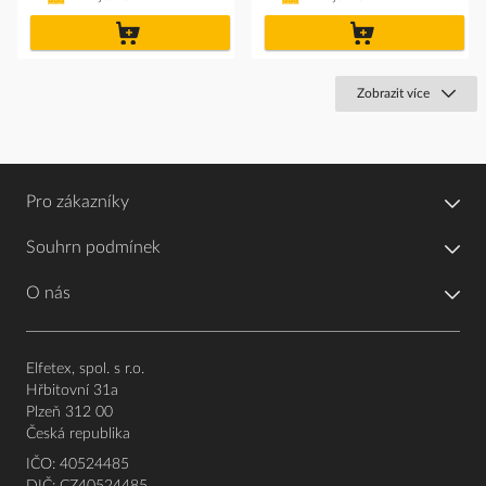
do
do
košíku
košíku
Zobrazit více
Pro zákazníky
Souhrn podmínek
O nás
Elfetex, spol. s r.o.
Hřbitovní 31a
Plzeň 312 00
Česká republika
IČO: 40524485
DIČ: CZ40524485