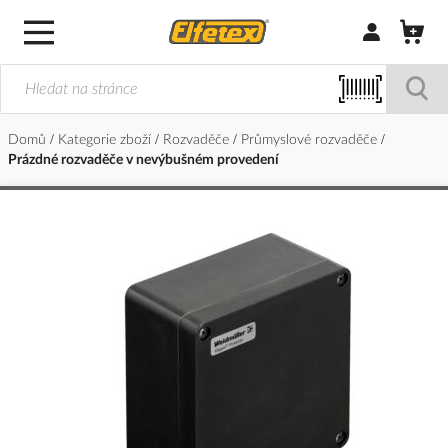
Přihlásit/Regi
Domů
Kategorie zboží
Rozvaděče
Průmyslové rozvaděče
Prázdné rozvaděče v nevýbušném provedení
Přeskočit
na
konec
galerie
s
obrázky