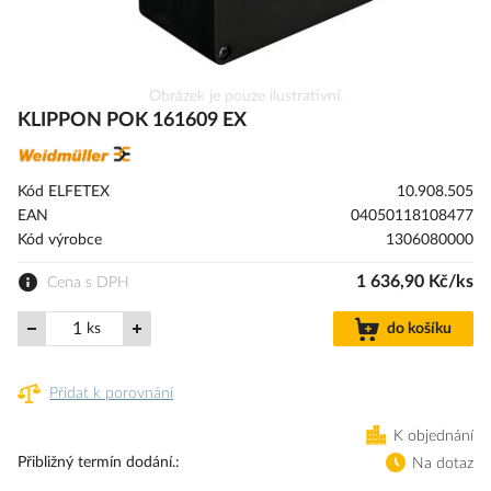
Přeskočit
Obrázek je pouze ilustrativní.
na
KLIPPON POK 161609 EX
začátek
galerie
s
Kód ELFETEX
10.908.505
obrázky
EAN
04050118108477
Kód výrobce
1306080000
1 636,90 Kč/ks
Cena s DPH
ks
do košíku
Přidat k porovnání
K objednání
Přibližný termín dodání.
Na dotaz