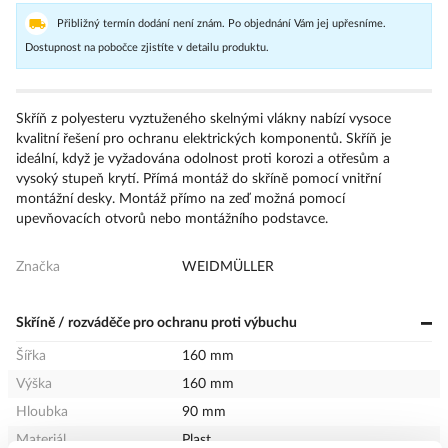
Přibližný termín dodání není znám. Po objednání Vám jej upřesníme.
Dostupnost na pobočce zjistíte v detailu produktu.
Skříň z polyesteru vyztuženého skelnými vlákny nabízí vysoce
kvalitní řešení pro ochranu elektrických komponentů. Skříň je
ideální, když je vyžadována odolnost proti korozi a otřesům a
vysoký stupeň krytí. Přímá montáž do skříně pomocí vnitřní
montážní desky. Montáž přímo na zeď možná pomocí
upevňovacích otvorů nebo montážního podstavce.
Značka
WEIDMÜLLER
Skříně / rozváděče pro ochranu proti výbuchu
Šířka
160 mm
Výška
160 mm
Hloubka
90 mm
Materiál
Plast