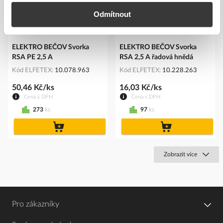
Odmítnout
ELEKTRO BEČOV Svorka
ELEKTRO BEČOV Svorka
RSA PE 2,5 A
RSA 2,5 A řadová hnědá
Kód ELFETEX
10.078.963
Kód ELFETEX
10.228.263
50,46 Kč/ks
16,03 Kč/ks
Cena s DPH
Cena s DPH
273
ks
97
ks
do
do
košíku
košíku
Zobrazit více
Pro zákazníky