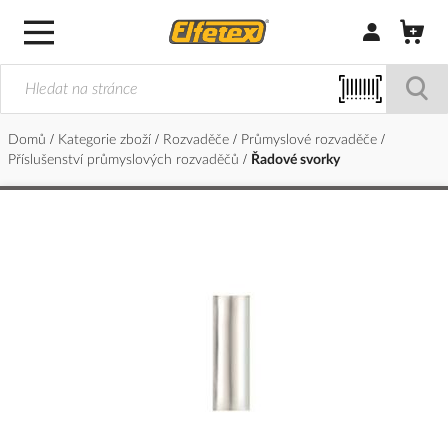
Přihlásit/Regi
Domů
Kategorie zboží
Rozvaděče
Průmyslové rozvaděče
Příslušenství průmyslových rozvaděčů
Řadové svorky
Přeskočit
na
konec
galerie
s
obrázky