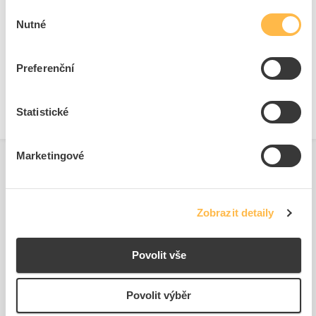
Výběr
Nutné
souhlasu
Technické dokumenty
Preferenční
Technická specifikace.pdf
Statistické
Marketingové
Zobrazit detaily
Podobné produkty
Povolit vše
Povolit výběr