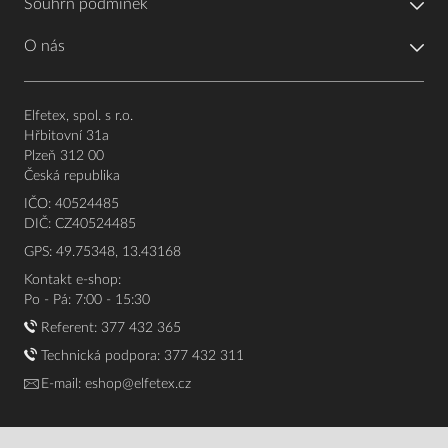
Souhrn podmínek
O nás
Elfetex, spol. s r.o.
Hřbitovní 31a
Plzeň 312 00
Česká republika
IČO: 40524485
DIČ: CZ40524485
GPS: 49.75348, 13.43168
Kontakt e-shop:
Po - Pá: 7:00 - 15:30
Referent:
377 432 365
Technická podpora: 377 432 311
E-mail:
eshop@elfetex.cz