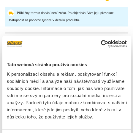
Přibližný termín dodání není znám. Po objednání Vám jej upřesníme.
Dostupnost na pobočce zjistíte v detailu produktu.
Spojovací pouzdro pro zlepšení kontaktu mezi příslušenstvím a
aktuální lištou.
Značka
WEIDMÜLLER
Tato webová stránka používá cookies
K personalizaci obsahu a reklam, poskytování funkcí
Příslušenství pro svorky
sociálních médií a analýze naší návštěvnosti využíváme
soubory cookie. Informace o tom, jak náš web používáte,
Typ příslušenství
Ostatní, jiné
sdílíme se svými partnery pro sociální média, inzerci a
Zařízení
Ano
analýzy. Partneři tyto údaje mohou zkombinovat s dalšími
Náhradní díl
Ne
informacemi, které jste jim poskytli nebo které získali v
důsledku toho, že používáte jejich služby.
Ke stažení