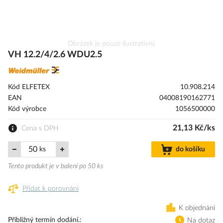
Přeskočit
Obrázek je pouze ilustrativní.
na
VH 12.2/4/2.6 WDU2.5
začátek
galerie
s
Kód ELFETEX
10.908.214
obrázky
EAN
04008190162771
Kód výrobce
1056500000
21,13 Kč/ks
Cena s DPH
ks
do košíku
Tento produkt je v balení po 50 ks
Přidat k porovnání
K objednání
Přibližný termín dodání.
Na dotaz