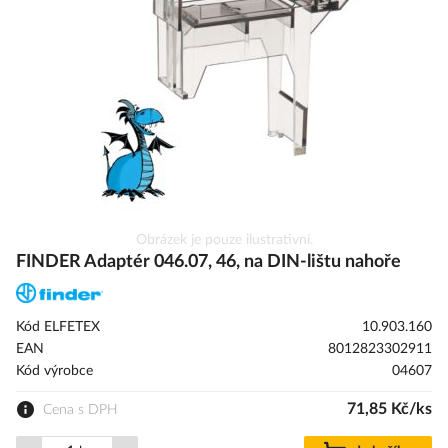
s
obrázky
Přeskočit
Obrázek je pouze ilustrativní.
na
FINDER Adaptér 046.07, 46, na DIN-lištu nahoře
začátek
galerie
s
Kód ELFETEX
10.903.160
obrázky
EAN
8012823302911
Kód výrobce
04607
71,85 Kč/ks
Cena s DPH