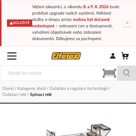
Vážení zákazníci, o víkendu
8. a 9. 8. 2026
bude
probíhat upgrade našich systémů. Některé
služby e-shopu proto
mohou být dočasně
×
DŮLEŽITÉ
nedostupné
– zobrazení cen a dostupnosti,
vytváření objednávek nebo zobrazení
dokumentů. Děkujeme za pochopení.
Přihlásit/Regi
Domů
Kategorie zboží
Ovládání a regulace technologií
Ovládací relé
Spínací relé
Přeskočit
na
konec
galerie