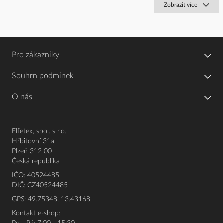
Zobrazit více
Pro zákazníky
Souhrn podmínek
O nás
Elfetex, spol. s r.o.
Hřbitovní 31a
Plzeň 312 00
Česká republika
IČO: 40524485
DIČ: CZ40524485
GPS: 49.75348, 13.43168
Kontakt e-shop: