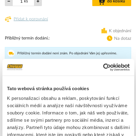
ks
do košíku
Přidat k porovnání
K objednání
Přibližný termín dodání.
Na dotaz
Přibližný termín dodání není znám. Po objednání Vám jej upřesníme.
Dostupnost na pobočce zjistíte v detailu produktu.
Finder Adaptér na DIN-lištu 04607
Tato webová stránka používá cookies
Značka
FINDER
K personalizaci obsahu a reklam, poskytování funkcí
sociálních médií a analýze naší návštěvnosti využíváme
soubory cookie. Informace o tom, jak náš web používáte,
Příslušenství pro spínací relé
sdílíme se svými partnery pro sociální média, inzerci a
Typ příslušenství
Montážní klip pro montáž na DIN lištu
analýzy. Partneři tyto údaje mohou zkombinovat s dalšími
informacemi, které jste jim poskytli nebo které získali v