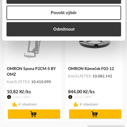
Podobné produkty
Povolit výběr
Odmítnout
OMRON Spona P2CM-S BY
OMRON Rámeček F03-12
OMZ
Kód ELFETEX
10.082.142
Kód ELFETEX
10.410.090
10,82 Kč/ks
844,00 Kč/ks
Cena s DPH
Cena s DPH
K objednání
K objednání
do
do
košíku
košíku