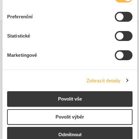
Preferenční
Statistické
Související produkty
Marketingové
Zobrazit detaily
Povolit vše
ELEMAN Elektroměr DTS
PALADIN Hodiny spínací
353-M 60A 3 fázový 1s
170424easy Digitální ast...
Povolit výběr
Kód ELFETEX
10.651.016
Kód ELFETEX
11.202.761
1 383,65 Kč/ks
4 105,53 Kč/ks
Odmítnout