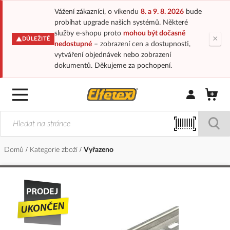
Vážení zákazníci, o víkendu
8. a 9. 8. 2026
bude
probíhat upgrade našich systémů. Některé
služby e-shopu proto
mohou být dočasně
×
DŮLEŽITÉ
nedostupné
– zobrazení cen a dostupnosti,
vytváření objednávek nebo zobrazení
dokumentů. Děkujeme za pochopení.
Přihlásit/Regi
Domů
Kategorie zboží
Vyřazeno
Přeskočit
na
konec
galerie
s