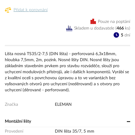
Přidat k porovnání
Pouze na poptání
Skladem u dodavatele
(
466
ks
)
5
dní
Lišta nosná TS35/2-7,5 (DIN lišta) - perforovaná 6,3x18mm,
hloubka 7,5mm, 2m, pozink. Nosné lišty DIN. Nosné lišty jsou
základním stavebním prvkem pro stavbu rozváděče, slouží pro
uchycení modulových přístrojů, ale i dalších komponentů. Vyrábí se
z kvalitní oceli s povrchovou úpravou a to ve variantách bez
vylisovaných otvorů pro uchycení (neděrované) a s otvory pro
uchycení (děrované - perforované).
Značka
ELEMAN
Montážní lišty
Provedení
DIN lišta 35/7, 5 mm