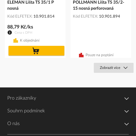
ELEMAN Lišta TS 35/1 P
POLLMANN Lišta TS 35/2-
nosná
15 nosná perforovaná
Kód ELFETEX
10.901.814
Kód ELFETEX
10.901.894
88,79 Kč/ks
Cena s DPH
K objednání
do
košíku
Pouze na poptání
Zobrazit více
Pro zákazníky
Souhrn podmínek
O nás