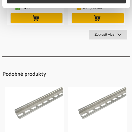
Cena s DPH
Cena s DPH
13
ks
K objednání
do
do
košíku
košíku
Zobrazit více
Podobné produkty