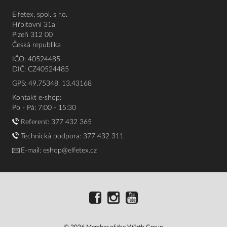
Elfetex, spol. s r.o.
Hřbitovní 31a
Plzeň 312 00
Česká republika
IČO: 40524485
DIČ: CZ40524485
GPS: 49.75348, 13.43168
Kontakt e-shop:
Po - Pá: 7:00 - 15:30
Referent:
377 432 365
Technická podpora: 377 432 311
E-mail:
eshop@elfetex.cz
© 2026 Member of the Würth Group