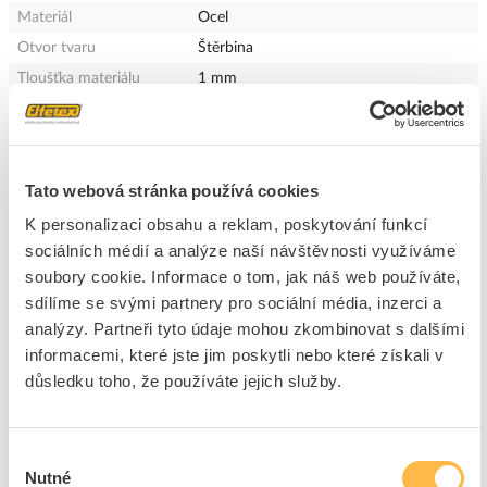
Materiál
Ocel
Otvor tvaru
Štěrbina
Tloušťka materiálu
1 mm
Délka
2000 mm
Výška
7.5 mm
Tato webová stránka používá cookies
+
Odpovědnost za produkt
GPSR Details
K personalizaci obsahu a reklam, poskytování funkcí
ELEMAN spol. s r.o.
sociálních médií a analýze naší návštěvnosti využíváme
soubory cookie. Informace o tom, jak náš web používáte,
Adresa: Nádražní 344/23, 15000 Praha 5, Česká republika
sdílíme se svými partnery pro sociální média, inzerci a
E-mail:
info@eleman.cz
analýzy. Partneři tyto údaje mohou zkombinovat s dalšími
Ke stažení
http://eleman.cz/
informacemi, které jste jim poskytli nebo které získali v
Bezpečnostní dokumenty dodavatele:
Bezpečnostní dokumenty
důsledku toho, že používáte jejich služby.
dodavatele
Technické dokumenty
Ostatní dokumenty
Technická specifikace.pdf
Ostatní dokumenty.pdf
Výběr
Nutné
souhlasu