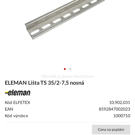
obrázky
Přeskočit
Obrázek je pouze ilustrativní.
na
ELEMAN Lišta TS 35/2-7,5 nosná
začátek
galerie
s
Kód ELFETEX
10.902.031
obrázky
EAN
8592847002023
Kód výrobce
1000710
Cena na poptání