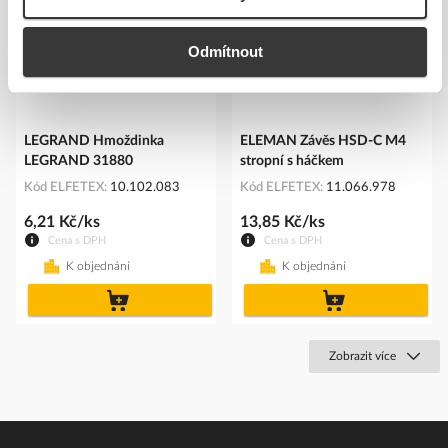
Odmítnout
LEGRAND Hmoždinka
ELEMAN Závěs HSD-C M4
LEGRAND 31880
stropní s háčkem
Kód ELFETEX
10.102.083
Kód ELFETEX
11.066.978
6,21 Kč/ks
13,85 Kč/ks
Cena s DPH
Cena s DPH
K objednání
K objednání
do
do
košíku
košíku
Zobrazit více