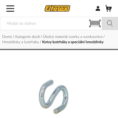
Přihlásit/Regi
Domů
Kategorie zboží
Úložný materiál svorky a svorkovnice
Hmoždinky a lustrháky
Kotvy lustrháky a speciální hmoždinky
Přeskočit
na
konec
galerie
s
obrázky