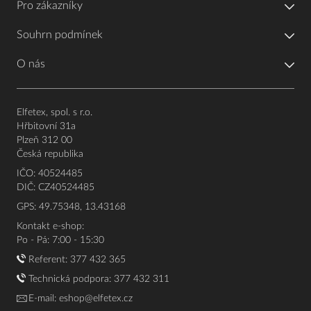
Pro zákazníky
Souhrn podmínek
O nás
Elfetex, spol. s r.o.
Hřbitovní 31a
Plzeň 312 00
Česká republika
IČO: 40524485
DIČ: CZ40524485
GPS: 49.75348, 13.43168
Kontakt e-shop:
Po - Pá: 7:00 - 15:30
Referent:
377 432 365
Technická podpora: 377 432 311
E-mail:
eshop@elfetex.cz