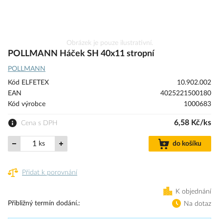
Přeskočit
Obrázek je pouze ilustrativní.
na
POLLMANN Háček SH 40x11 stropní
začátek
POLLMANN
galerie
s
Kód ELFETEX
10.902.002
obrázky
EAN
4025221500180
Kód výrobce
1000683
6,58 Kč/ks
Cena s DPH
ks
do košíku
Přidat k porovnání
K objednání
Přibližný termín dodání.
Na dotaz