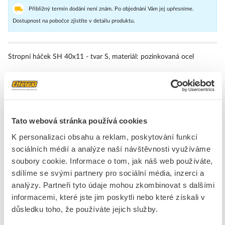
Přibližný termín dodání není znám. Po objednání Vám jej upřesníme.
Dostupnost na pobočce zjistíte v detailu produktu.
Stropní háček SH 40x11 - tvar S, materiál: pozinkovaná ocel
Značka
POLLMANN
S-háky
Tato webová stránka používá cookies
Povrchová úprava
Pozinkování galvanické
K personalizaci obsahu a reklam, poskytování funkcí
Tloušťka materiálu
4 mm
sociálních médií a analýze naší návštěvnosti využíváme
Materiál
Ocel
soubory cookie. Informace o tom, jak náš web používáte,
sdílíme se svými partnery pro sociální média, inzerci a
+
analýzy. Partneři tyto údaje mohou zkombinovat s dalšími
Odpovědnost za produkt
GPSR Details
informacemi, které jste jim poskytli nebo které získali v
Pollmann Elektrotechnik GmbH
důsledku toho, že používáte jejich služby.
Adresa: Am Landhagen/ Mittelweg 98, 593 02 Oelde, Německo