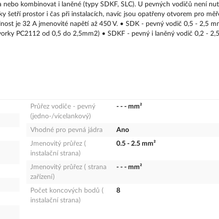
a nebo kombinovat i laněné (typy SDKF, SLC). U pevných vodičů není nut
 šetří prostor i čas při instalacích, navíc jsou opatřeny otvorem pro měře
elnost je 32 A jmenovité napětí až 450 V. • SDK - pevný vodič 0,5 - 2,5 
svorky PC2112 od 0,5 do 2,5mm2) • SDKF - pevný i laněný vodič 0,2 - 2
Průřez vodiče - pevný
- - - mm²
(jedno-/vícelankový)
Vhodné pro pevná jádra
Ano
Jmenovitý průřez (
0.5 - 2.5 mm²
instalační strana)
Jmenovitý průřez ( strana
- - - mm²
zařízení)
Počet koncových bodů (
8
instalační strana)