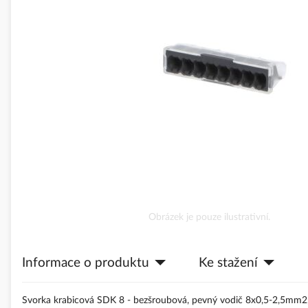
obrázky
Přeskočit
Obrázek je pouze ilustrativní.
na
začátek
galerie
Informace o produktu
Ke stažení
s
obrázky
Svorka krabicová SDK 8 - bezšroubová, pevný vodič 8x0,5-2,5mm2, 