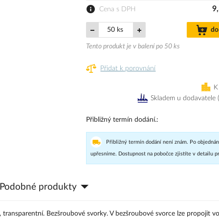
9
Cena s DPH
ks
do
Tento produkt je v balení po 50 ks
Přidat k porovnání
K
Skladem u dodavatele
Přibližný termín dodání.
Přibližný termín dodání není znám. Po objednán
upřesníme. Dostupnost na pobočce zjistíte v detailu p
Podobné produkty
transparentní. Bezšroubové svorky. V bezšroubové svorce lze propojit v