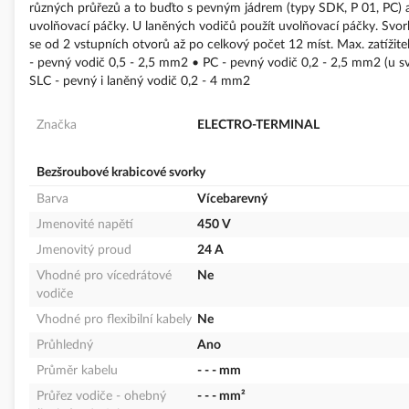
různých průřezů a to buďto s pevným jádrem (typy SDK, P 01, PC) 
uvolňovací páčky. U laněných vodičů použít uvolňovací páčky. Svorky
se od 2 vstupních otvorů až po celkový počet 12 míst. Max. zatížit
- pevný vodič 0,5 - 2,5 mm2 • PC - pevný vodič 0,2 - 2,5 mm2 (u 
SLC - pevný i laněný vodič 0,2 - 4 mm2
Značka
ELECTRO-TERMINAL
Bezšroubové krabicové svorky
Barva
Vícebarevný
Jmenovité napětí
450 V
Jmenovitý proud
24 A
Vhodné pro vícedrátové
Ne
vodiče
Vhodné pro flexibilní kabely
Ne
Průhledný
Ano
Průměr kabelu
- - - mm
Průřez vodiče - ohebný
- - - mm²