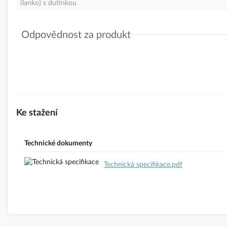
(lanko) s dutinkou
Odpovědnost za produkt
GPSR Details
Electro Terminal GmbH & Co KG
Adresa: Archenweg 58, 060 22 Innsbruck, Rakousko
E-mail:
orders@electroterminal.com
www.tridonic-ct.com
Ke stažení
Technické dokumenty
Technická specifikace.pdf