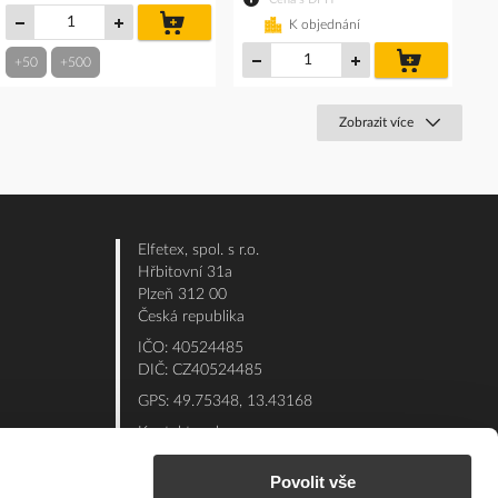
do
K objednání
košíku
do
+50
+500
košíku
Zobrazit více
Elfetex, spol. s r.o.
Hřbitovní 31a
Plzeň 312 00
Česká republika
IČO: 40524485
DIČ: CZ40524485
GPS: 49.75348, 13.43168
Kontakt e-shop:
Po - Pá: 7:00 - 15:30
Povolit vše
Referent:
377 432 365