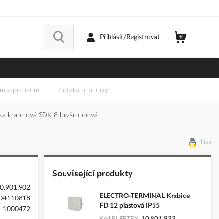
Přihlásit/Registrovat
em a přepětím
Instalační trubky
 krabicová SDK 8 bezšroubová
Tisk
Související produkty
0.901.902
ELECTRO-TERMINAL Krabice
04110818
FD 12 plastová IP55
1000472
Kód ELFETEX
10.901.933