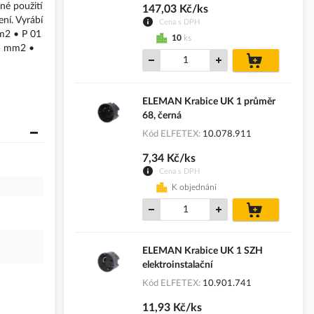
né použití
147,03 Kč/ks
ní. Vyrábí
Cena s DPH
mm2 • P 01
10
ks
,5 mm2 •
do
košíku
ELEMAN Krabice UK 1 průměr
68, černá
Kód ELFETEX
10.078.911
7,34 Kč/ks
Cena s DPH
K objednání
do
košíku
ELEMAN Krabice UK 1 SZH
elektroinstalační
Kód ELFETEX
10.901.741
11,93 Kč/ks