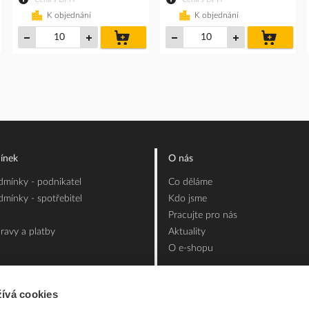
K objednání
K objednání
do
do
íku
košíku
košíku
ínek
O nás
mínky - podnikatel
Co děláme
mínky - spotřebitel
Kdo jsme
Pracujte pro nás
ravy a platby
Aktuality
O e-shopu
ívá cookies