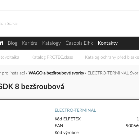
ři
Blog
Kariéra
Katalogy
Časopis Elfík
Kontakty
tovoltaika
Katalog PROTEC.class
Katalog ochrany před blesk
 pro instalaci
WAGO a bezšroubové svorky
ELECTRO-TERMINAL Svorka
SDK 8 bezšroubová
ELECTRO-TERMINAL
Kód ELFETEX
1
EAN
90066
Kód výrobce