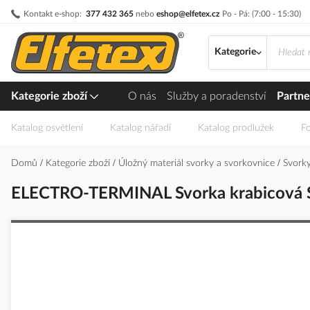
Přejít
Kontakt e-shop:
377 432 365
nebo
eshop@elfetex.cz
Po - Pá: (7:00 - 15:30)
na
obsah
Kategorie
Kategorie zboží
O nás
Služby a poradenství
Partne
Katalog osvětlení
Katalog nářadí
Katalog prodlužek
Fo
Domů
Kategorie zboží
Úložný materiál svorky a svorkovnice
Svorky
ELECTRO-TERMINAL Svorka krabicová 
Přeskočit
na
konec
galerie
s