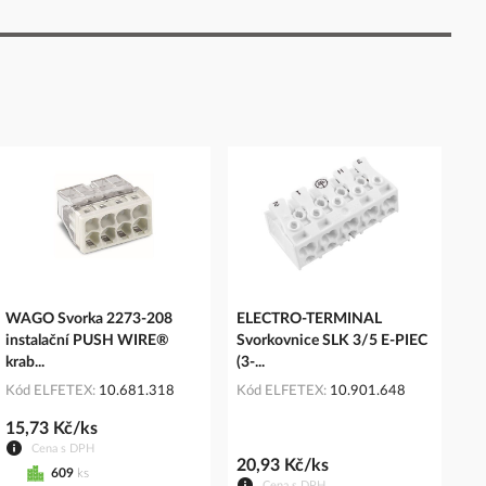
WAGO Svorka 2273-208
ELECTRO-TERMINAL
instalační PUSH WIRE®
Svorkovnice SLK 3/5 E-PIEC
krab...
(3-...
Kód ELFETEX
10.681.318
Kód ELFETEX
10.901.648
15,73 Kč/ks
Cena s DPH
20,93 Kč/ks
609
ks
Cena s DPH