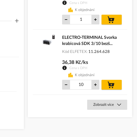
Cena s DPH
K objednání
do
+
košíku
ELECTRO-TERMINAL Svorka
krabicová SDK 3/10 bezš...
Kód ELFETEX
11.264.628
36,38 Kč/ks
Cena s DPH
K objednání
do
košíku
Zobrazit více