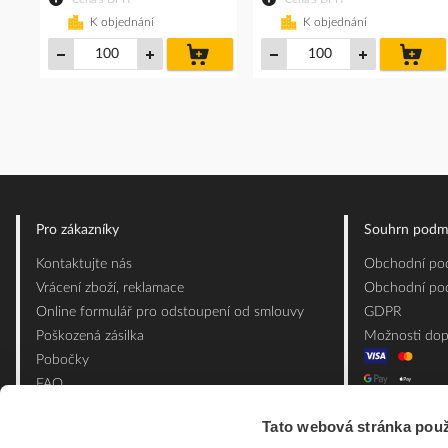
K objednání
K objednání
do
do
košíku
koš
Pro zákazníky
Souhrn podm
Kontaktujte nás
Obchodní pod
Vrácení zboží, reklamace
Obchodní pod
Online formulář pro odstoupení od smlouvy
GDPR
Poškozená zásilka
Možnosti dop
Pobočky
FAQ
Slovník pojmů
Tato webová stránka použ
Mapa webu