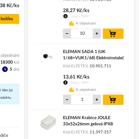
,38 Kč/ks
28,27 Kč/ks
Cena s DPH
 košíku
K objednání
do
košíku
ELEMAN SADA 1 (UK
 objednání
1/68+VUK1/68) Elektroinstalač
(
18300
ks
)
Kód ELFETEX
10.901.711
5
dní
13,61 Kč/ks
Cena s DPH
K objednání
í Vám jej
roduktu.
do
košíku
ELEMAN Krabice JOULE
33x52x26mm gelová IPX8
Kód ELFETEX
11.397.357
odiče