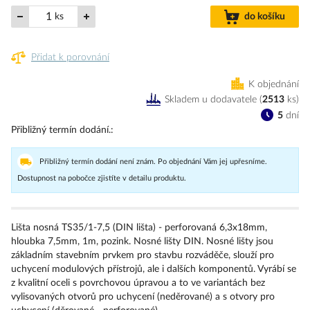
ks
do košíku
Přidat k porovnání
K objednání
Skladem u dodavatele
(
2513
ks
)
5
dní
Přibližný termín dodání.
Přibližný termín dodání není znám. Po objednání Vám jej upřesníme.
Dostupnost na pobočce zjistíte v detailu produktu.
Lišta nosná TS35/1-7,5 (DIN lišta) - perforovaná 6,3x18mm,
hloubka 7,5mm, 1m, pozink. Nosné lišty DIN. Nosné lišty jsou
základním stavebním prvkem pro stavbu rozváděče, slouží pro
uchycení modulových přístrojů, ale i dalších komponentů. Vyrábí se
z kvalitní oceli s povrchovou úpravou a to ve variantách bez
vylisovaných otvorů pro uchycení (neděrované) a s otvory pro