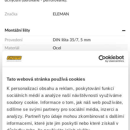
uchycení (děrované - perforované).
Značka
ELEMAN
Montážní lišty
Provedení
DIN lišta 35/7, 5 mm
Materiál
Ocel
Otvor tvaru
Štěrbina
Tloušťka materiálu
1 mm
Délka
1000 mm
Tato webová stránka používá cookies
Výška
35 mm
K personalizaci obsahu a reklam, poskytování funkcí
sociálních médií a analýze naší návštěvnosti využíváme
+
Odpovědnost za produkt
soubory cookie. Informace o tom, jak náš web používáte,
GPSR Details
sdílíme se svými partnery pro sociální média, inzerci a
ELEMAN spol. s r.o.
analýzy. Partneři tyto údaje mohou zkombinovat s dalšími
Adresa: Nádražní 344/23, 15000 Praha 5, Česká republika
informacemi, které jste jim poskytli nebo které získali v
E-mail:
info@eleman.cz