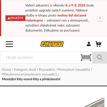
Vážení zákazníci, o víkendu
8. a 9. 8. 2026
bude
probíhat upgrade našich systémů. Některé
služby e-shopu proto
mohou být dočasně
×
DŮLEŽITÉ
nedostupné
– zobrazení cen a dostupnosti,
vytváření objednávek nebo zobrazení
dokumentů. Děkujeme za pochopení.
Přihlásit/Regi
Domů
Kategorie zboží
Rozvaděče
Průmyslové rozvaděče
Příslušenství průmyslových rozvaděčů
Montážní lišty nosné lišty a příslušenství
Přeskočit
na
konec