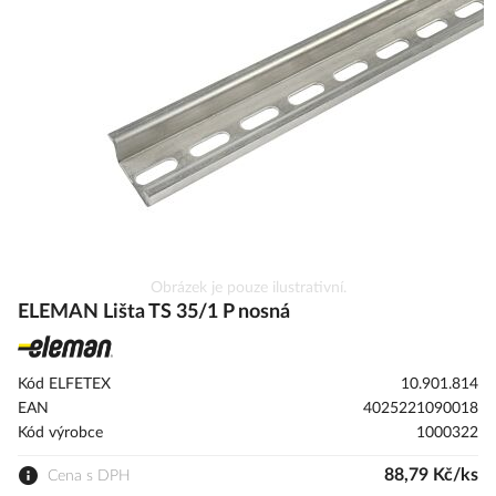
galerie
s
obrázky
Přeskočit
Obrázek je pouze ilustrativní.
na
ELEMAN Lišta TS 35/1 P nosná
začátek
galerie
s
Kód ELFETEX
10.901.814
obrázky
EAN
4025221090018
Kód výrobce
1000322
88,79 Kč/ks
Cena s DPH