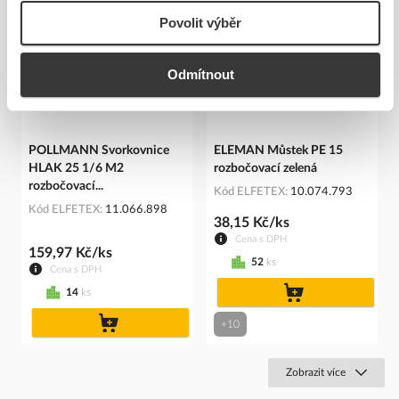
Povolit výběr
Odmítnout
POLLMANN Svorkovnice
ELEMAN Můstek PE 15
HLAK 25 1/6 M2
rozbočovací zelená
rozbočovací...
Kód ELFETEX
10.074.793
Kód ELFETEX
11.066.898
38,15 Kč/ks
Cena s DPH
159,97 Kč/ks
52
ks
Cena s DPH
do
14
ks
košíku
do
+10
košíku
Zobrazit více