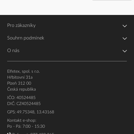
Pro zákazníky
Souhrn podmínek
O nás
Elfetex, spol. s r.o.
Hřbitovní 31a
Plzeň 312 00
Česká republika
IČO: 40524485
DIČ: CZ40524485
GPS: 49.75348, 13.43168
Kontakt e-shop:
Po - Pá: 7:00 - 15:30