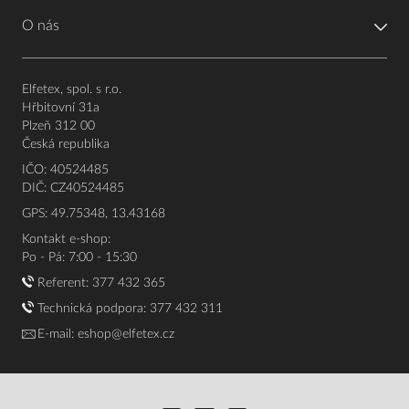
O nás
Elfetex, spol. s r.o.
Hřbitovní 31a
Plzeň 312 00
Česká republika
IČO: 40524485
DIČ: CZ40524485
GPS: 49.75348, 13.43168
Kontakt e-shop:
Po - Pá: 7:00 - 15:30
Referent:
377 432 365
Technická podpora: 377 432 311
E-mail:
eshop@elfetex.cz