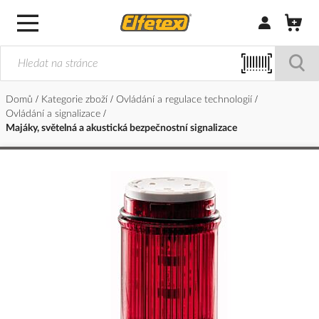
Přihlásit/Regi
Domů
Kategorie zboží
Ovládání a regulace technologií
Ovládání a signalizace
Majáky, světelná a akustická bezpečnostní signalizace
Přeskočit
na
konec
galerie
s
obrázky