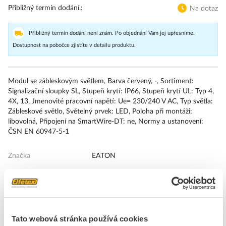
Přibližný termín dodání.
Na dotaz
Přibližný termín dodání není znám. Po objednání Vám jej upřesníme.
Dostupnost na pobočce zjistíte v detailu produktu.
Modul se zábleskovým světlem, Barva červený, -, Sortiment:
Signalizační sloupky SL, Stupeň krytí: IP66, Stupeň krytí UL: Typ 4,
4X, 13, Jmenovité pracovní napětí: Ue= 230/240 V AC, Typ světla:
Zábleskové světlo, Světelný prvek: LED, Poloha při montáži:
libovolná, Připojení na SmartWire-DT: ne, Normy a ustanovení:
ČSN EN 60947-5-1
Značka
EATON
Optické moduly pro signální sloupky
Barva
Červená
Vnější průměr
43 mm
Tato webová stránka používá cookies