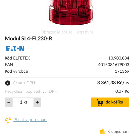
Přeskočit
Obrázek je pouze ilustrativní.
na
Modul SL4-FL230-R
začátek
galerie
s
Kód ELFETEX
10.900.884
obrázky
EAN
4015081679003
Kód výrobce
171369
3 361,38 Kč/ks
Cena s DPH
Recyklační poplatek vč. DPH
0,07 Kč
ks
do košíku
Přidat k porovnání
K objednání