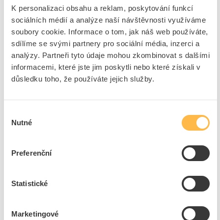
Funkce
Bleskové světlo
K personalizaci obsahu a reklam, poskytování funkcí
Barva těla
Černá
sociálních médií a analýze naší návštěvnosti využíváme
Druh napětí
AC
soubory cookie. Informace o tom, jak náš web používáte,
sdílíme se svými partnery pro sociální média, inzerci a
Světelný zdroj
LED
analýzy. Partneři tyto údaje mohou zkombinovat s dalšími
Stupeň krytí (IP)
IP66
informacemi, které jste jim poskytli nebo které získali v
Provozní napětí při AC 50
230 - 240 V
důsledku toho, že používáte jejich služby.
Hz
Provozní napětí při AC 60
230 - 240 V
Hz
Výběr
Druh ochrany ( NEMA)
4X
Nutné
souhlasu
+
Odpovědnost za produkt
Preferenční
GPSR Details
Eaton Elektrotechnika s.r.o.
Adresa:Komárovská 2406/57, 193 00 Praha 9 - Horní Počernice,
Statistické
Česká republika
Telefon: +420 267 990 440
Ke stažení
Marketingové
E-mail:
EatonCareCZ@eaton.com