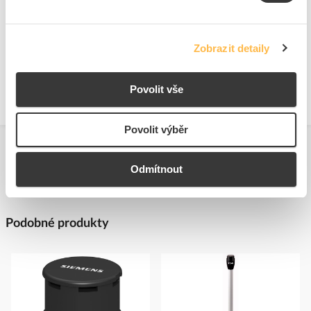
https://www.eaton.com/cz/cs-cz.html
Technické dokumenty
Zobrazit detaily
Technická specifikace.pdf
Povolit vše
Povolit výběr
Odmítnout
Podobné produkty