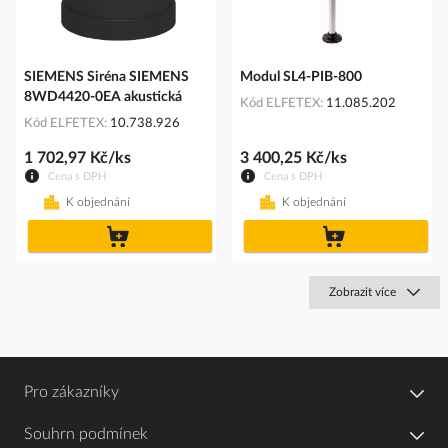
SIEMENS Siréna SIEMENS
Modul SL4-PIB-800
8WD4420-0EA akustická
Kód ELFETEX
11.085.202
Kód ELFETEX
10.738.926
1 702,97 Kč/ks
3 400,25 Kč/ks
Cena s DPH
Cena s DPH
K objednání
K objednání
do
do
košíku
košíku
Zobrazit více
Pro zákazníky
Souhrn podmínek