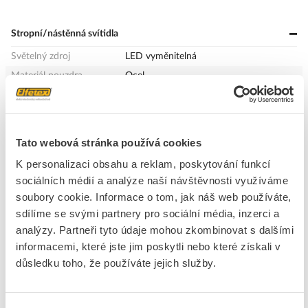
Stropní/nástěnná svítidla
Světelný zdroj
LED vyměnitelná
Materiál pouzdra
Ocel
Barva těla
Bílá
Materiál krytu
Plast, opál
Druh napětí
AC
Tato webová stránka používá cookies
Jmenovité napětí od / do
220 - 240 V
K personalizaci obsahu a reklam, poskytování funkcí
Provozní jednotka
LED-provozní přístroj proudově řízený
sociálních médií a analýze naší návštěvnosti využíváme
Rozložení světla
Symetrický
soubory cookie. Informace o tom, jak náš web používáte,
Vyzařovací úhel (hodnota)
Volný zářič
sdílíme se svými partnery pro sociální média, inzerci a
analýzy. Partneři tyto údaje mohou zkombinovat s dalšími
Výstup světla
Přímý
informacemi, které jste jim poskytli nebo které získali v
Třída energetické
A++, A+, A (LED)
důsledku toho, že používáte jejich služby.
efektivnosti vestavěných
světelných zdrojů
Měřitelná životnost při
80000 h