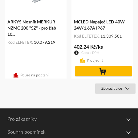
ARKYS Nosník MERKUR
MCLED Napaječ LED 40W
NZMC 200 "SZ" - pro žlab
24V/1,67A IP67
10...
Kód ELFETEX
11.309.501
Kód ELFETEX
10.079.219
402,24 Kč/ks
Cena s DPH
K objednání
do
košíku
Pouze na poptání
Zobrazit více
Pro zákazníky
Souhrn podmínek