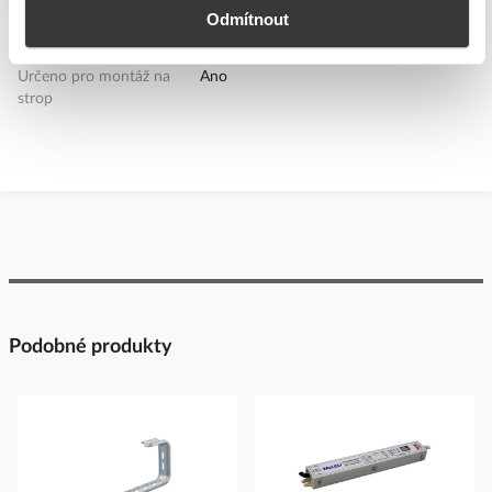
montáž, dostavbu
Odmítnout
Bez funkce stmívání
Ano
Určeno pro montáž na
Ano
strop
Podobné produkty