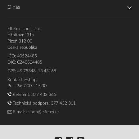
O nás
Elfetex, spol. s r.o.
Hřbitovní 31a
Plzeň 312 00
Česká republika
IČO: 40524485
DIČ: CZ40524485
GPS: 49.75348, 13.43168
Kontakt e-shop:
Po - Pá: 7:00 - 15:30
Referent:
377 432 365
Technická podpora: 377 432 311
E-mail:
eshop@elfetex.cz