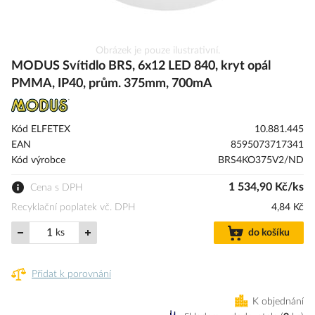
Přeskočit
Obrázek je pouze ilustrativní.
na
MODUS Svítidlo BRS, 6x12 LED 840, kryt opál
začátek
PMMA, IP40, prům. 375mm, 700mA
galerie
s
obrázky
Kód ELFETEX
10.881.445
EAN
8595073717341
Kód výrobce
BRS4KO375V2/ND
1 534,90 Kč/ks
Cena s DPH
Recyklační poplatek vč. DPH
4,84 Kč
ks
do košíku
Přidat k porovnání
K objednání