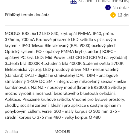
Skladem u dodavatele
(
0
ks
)
Na dotaz
Přibližný termín dodání.
12
dní
MODUS BRS, 6x12 LED 840, kryt opál PMMA, IP40, prům.
375mm, 700mA Kruhové přisazené LED svítidlo s plastovým
krytem - IP40 Těleso: Bíle lakovaný (RAL 9003) ocelový plech
Optický systém: KO - opálový PMMA kryt (standart) KOPC -
opálový PC kryt LED: Mid Power LED CRI 80 (CRI 90 na vyžádání)
3...teplá bílá 3000K 4...studená bílá 4000K 5...denní světlo 5700K
Elektronická výstroj: LED proudový driver ND - nestmívatelný
(standard) DALI - digitálně stmívatelný DALI DIM - analogově
stmívatelný 1-10V DC SM - integrovaný mikrovlnný senzor - nelze
kombinovat s NZ NZ - nouzový modul (kromě BRS300) Svítidlo je
možno vyrobit s možností bezdrátového bluetooth ovládání.
Aplikace: Přisazené kruhové svítidlo. Vhodné pro bytové prostory,
chodby, sociální zařízení. Ideální pro aplikace s častým spínáním
pohybovým čidlem. Verze: 300 - malý korpus O 300 mm 375 -
střední korpus O 375 mm 480 - velký korpus O 480
Značka
MODUS