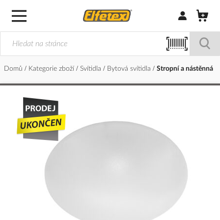
Přihlásit/Regi
Domů
Kategorie zboží
Svítidla
Bytová svítidla
Stropní a nástěnná
Přeskočit
na
konec
galerie
s
obrázky