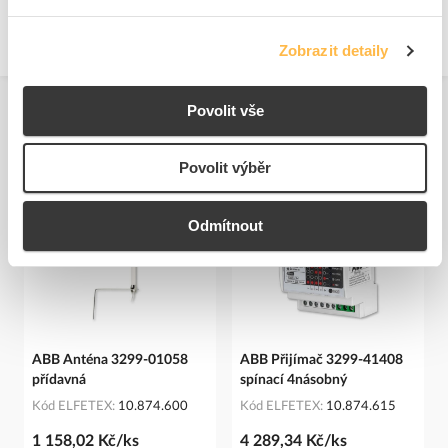
ABB s.r.o.
Adresa: Vyskočilova 1561/4a, 14000 Praha 4, Czech Republic
Zobrazit detaily
https://new.abb.com/contact-centers
Povolit vše
Související produkty
Povolit výběr
Odmítnout
ABB Anténa 3299-01058
ABB Přijímač 3299-41408
přídavná
spínací 4násobný
Kód ELFETEX
10.874.600
Kód ELFETEX
10.874.615
1 158,02 Kč/ks
4 289,34 Kč/ks