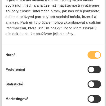
Alexa
sociálních médií a analýze naší návštěvnosti využíváme
S dálkovým ovládáním
Ne
soubory cookie. Informace o tom, jak náš web používáte,
Nástěnný vysílač
Ano
sdílíme se svými partnery pro sociální média, inzerci a
Vhodné pro spínač
Ano
analýzy. Partneři tyto údaje mohou zkombinovat s dalšími
informacemi, které jste jim poskytli nebo které získali v
Vhodný pro stmívač
Ano
důsledku toho, že používáte jejich služby.
Určeno pro pohybové
Ne
hlásiče
S ruční vysílačkou /
Ne
Výběr
ovladačem
Nutné
souhlasu
Vhodné pro spínač žaluzií
Ne
Průhledný
Ne
Preferenční
Okno kanálu
Ne
Vhodné pro jednotku
Ne
zobrazení
Statistické
+
Odpovědnost za produkt
Marketingové
GPSR Details