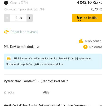
4 042,10 Kč/ks
Cena s DPH
Recyklační poplatek vč. DPH
0,73 Kč
ks
do košíku
Přidat k porovnání
K objednání
Přibližný termín dodání.
Na dotaz
Přibližný termín dodání není znám. Po objednání Vám jej upřesníme.
Dostupnost na pobočce zjistíte v detailu produktu.
Vysílač stavu kontaktů RF, řadový, 868 MHz
Značka
ABB
Vysílače / dálková ovládání pro instalační spínací programy