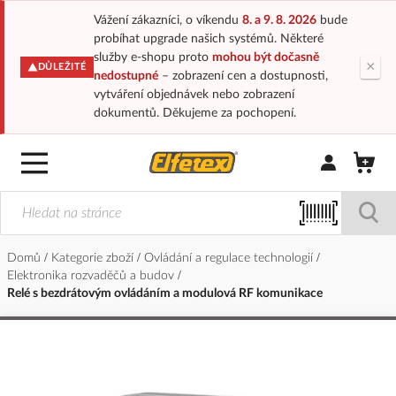
Vážení zákazníci, o víkendu
8. a 9. 8. 2026
bude
probíhat upgrade našich systémů. Některé
služby e-shopu proto
mohou být dočasně
×
DŮLEŽITÉ
nedostupné
– zobrazení cen a dostupnosti,
vytváření objednávek nebo zobrazení
dokumentů. Děkujeme za pochopení.
Přihlásit/Regi
Domů
Kategorie zboží
Ovládání a regulace technologií
Elektronika rozvaděčů a budov
Relé s bezdrátovým ovládáním a modulová RF komunikace
Přeskočit
na
konec