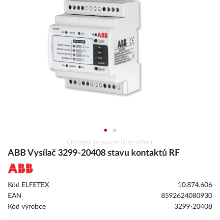
galerie
s
obrázky
Přeskočit
Obrázek je pouze ilustrativní.
na
ABB Vysílač 3299-20408 stavu kontaktů RF
začátek
galerie
s
Kód ELFETEX
10.874.606
obrázky
EAN
8592624080930
Kód výrobce
3299-20408