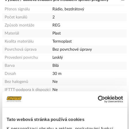
Přenos signálu
Rádio, bezdrátový
Počet kanálů
2
Způsob montáže
REG
Materiál
Plast
Kvalita materiálu
Termoplast
Povrchová úprava
Bez povrchové úpravy
Provedení povrchu
Lesklý
Barva
Bílá
Dosah
30 m
Bez halogenů
Ne
IFTTT-podpora k dispozici
Ne
Kompatibilní s Apple
Ne
Home Kit
Kompatibilní s Google
Ne
asistentem
Tato webová stránka používá cookies
Kompatibilní s Amazon
Ne
K personalizaci obsahu a reklam, poskytování funkcí