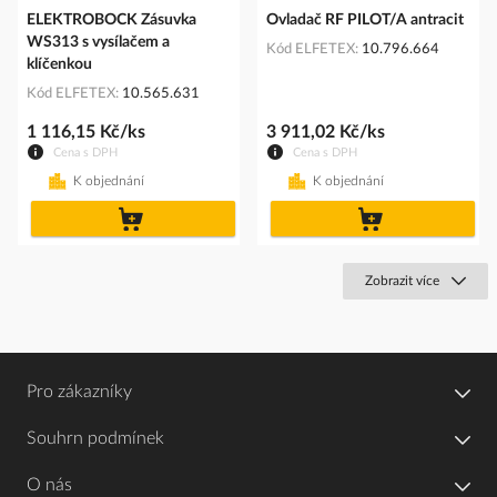
ELEKTROBOCK Zásuvka
Ovladač RF PILOT/A antracit
WS313 s vysílačem a
Kód ELFETEX
10.796.664
klíčenkou
Kód ELFETEX
10.565.631
1 116,15 Kč/ks
3 911,02 Kč/ks
Cena s DPH
Cena s DPH
K objednání
K objednání
do
do
košíku
košíku
Zobrazit více
Pro zákazníky
Souhrn podmínek
O nás