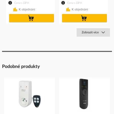
Cena s DPH
Cena s DPH
K objednání
K objednání
do
do
košíku
košíku
Zobrazit více
Podobné produkty