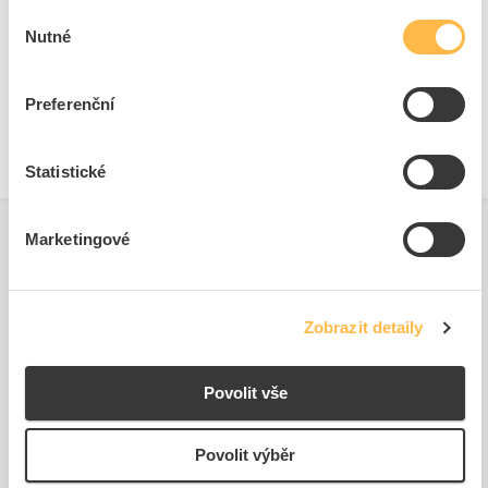
Technické dokumenty
Bezpečnostní dokumenty
Výběr
Nutné
souhlasu
Pokyny pro montáž.pdf
Bezpečnostní list.pdf
Technická specifikace.pdf
Prohlášení o shodě s RoHS.pdf
Preferenční
Statistické
Marketingové
Související produkty
Zobrazit detaily
Povolit vše
Povolit výběr