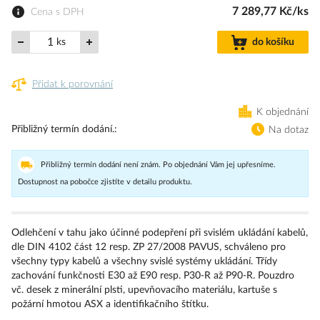
7 289,77 Kč/ks
Cena s DPH
ks
do košíku
Přidat k porovnání
K objednání
Přibližný termín dodání.
Na dotaz
Přibližný termín dodání není znám. Po objednání Vám jej upřesníme.
Dostupnost na pobočce zjistíte v detailu produktu.
Odlehčení v tahu jako účinné podepření při svislém ukládání kabelů,
dle DIN 4102 část 12 resp. ZP 27/2008 PAVUS, schváleno pro
všechny typy kabelů a všechny svislé systémy ukládání. Třídy
zachování funkčnosti E30 až E90 resp. P30-R až P90-R. Pouzdro
vč. desek z minerální plsti, upevňovacího materiálu, kartuše s
požární hmotou ASX a identifikačního štítku.