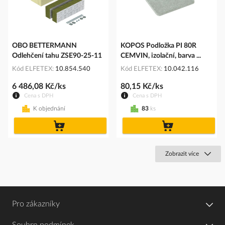
OBO BETTERMANN
KOPOS Podložka PI 80R
Odlehčení tahu ZSE90-25-11
CEMVIN, izolační, barva ...
Kód ELFETEX
10.854.540
Kód ELFETEX
10.042.116
6 486,08 Kč/ks
80,15 Kč/ks
Cena s DPH
Cena s DPH
K objednání
83
ks
do
do
košíku
košíku
Zobrazit více
Pro zákazníky
Souhrn podmínek