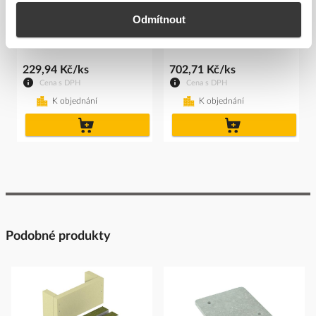
OBO BETTERMANN Štítek
OBO BETTERMANN
Odmítnout
KS-ZSE DE identifikační
Ablační potah ASX-K
Kód ELFETEX
11.074.955
Kód ELFETEX
11.074.951
229,94 Kč/ks
702,71 Kč/ks
Cena s DPH
Cena s DPH
K objednání
K objednání
do
do
košíku
košíku
Podobné produkty