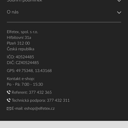
O nás
Elfetex, spol. s r.o.
Hřbitovní 31a
Plzeň 312 00
Česká republika
IČO: 40524485
DIČ: CZ40524485
GPS: 49.75348, 13.43168
Kontakt e-shop:
Po - Pá: 7:00 - 15:30
Referent:
377 432 365
Technická podpora: 377 432 311
E-mail:
eshop@elfetex.cz