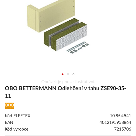
s
obrázky
Přeskočit
Obrázek je pouze ilustrativní.
na
OBO BETTERMANN Odlehčení v tahu ZSE90-35-
začátek
11
galerie
s
obrázky
Kód ELFETEX
10.854.541
EAN
4012195958864
Kód výrobce
7215706