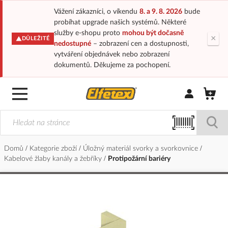
Vážení zákazníci, o víkendu
8. a 9. 8. 2026
bude
probíhat upgrade našich systémů. Některé
služby e-shopu proto
mohou být dočasně
×
DŮLEŽITÉ
nedostupné
– zobrazení cen a dostupnosti,
vytváření objednávek nebo zobrazení
dokumentů. Děkujeme za pochopení.
Přihlásit/Regi
Domů
Kategorie zboží
Úložný materiál svorky a svorkovnice
Kabelové žlaby kanály a žebříky
Protipožární bariéry
Přeskočit
na
konec
galerie