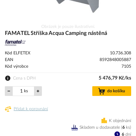
Přeskočit
Obrázek je pouze ilustrativní.
na
FAMATEL Stříška Acqua Camping nástěná
začátek
galerie
s
Kód ELFETEX
10.736.308
obrázky
EAN
8592848005887
Kód výrobce
7105
5 476,79 Kč/ks
Cena s DPH
ks
do košíku
Přidat k porovnání
K objednání
Skladem u dodavatele
(
6
ks
)
6
dní