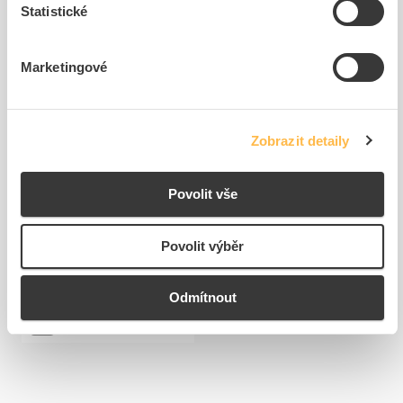
Statistické
Marketingové
FAMATEL Skříň FLATBOX
Zobrazit detaily
ACQUA Combi 3958, 9TE,
33...
Kód ELFETEX
10.739.709
Povolit vše
1 212,82 Kč/ks
Cena s DPH
Povolit výběr
7
ks
do
Odmítnout
košíku
+6