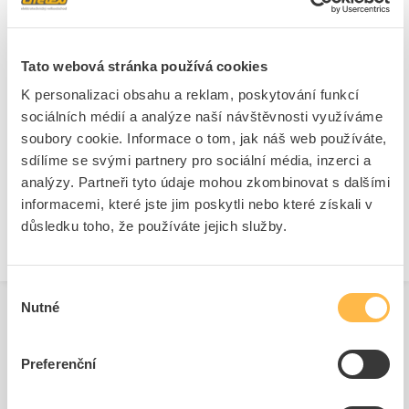
Famatel - CZ s.r.o.
Adresa:Nádražní 344/23, 150 00 Praha 5, Česká republika
Tato webová stránka používá cookies
Telefon: +420 737 430 924
E-mail:
info@famatel.cz
K personalizaci obsahu a reklam, poskytování funkcí
Ke stažení
sociálních médií a analýze naší návštěvnosti využíváme
www.famatel.cz
soubory cookie. Informace o tom, jak náš web používáte,
Bezpečnostní dokumenty dodavatele:
Bezpečnostní dokumenty
Technické dokumenty
Ostatní dokumenty
sdílíme se svými partnery pro sociální média, inzerci a
dodavatele
analýzy. Partneři tyto údaje mohou zkombinovat s dalšími
Technická specifikace.pdf
Ostatní dokumenty.pdf
informacemi, které jste jim poskytli nebo které získali v
důsledku toho, že používáte jejich služby.
Výběr
Nutné
souhlasu
Související produkty
Preferenční