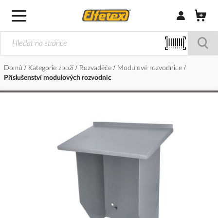
Přihlásit/Regi
Domů
Kategorie zboží
Rozvaděče
Modulové rozvodnice
Příslušenství modulových rozvodnic
Přeskočit
na
konec
galerie
s
obrázky