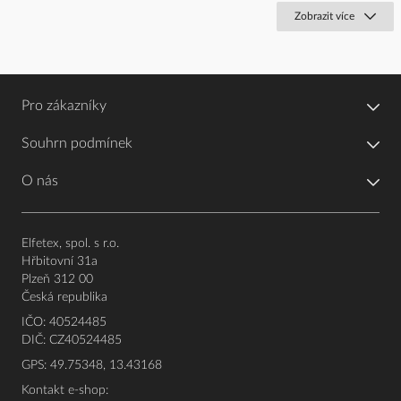
Zobrazit více
Pro zákazníky
Souhrn podmínek
O nás
Elfetex, spol. s r.o.
Hřbitovní 31a
Plzeň 312 00
Česká republika
IČO: 40524485
DIČ: CZ40524485
GPS: 49.75348, 13.43168
Kontakt e-shop: