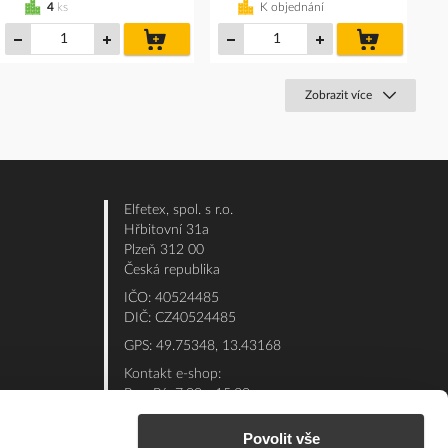
4
ks
K objednání
do
do
košíku
košíku
Zobrazit více
Elfetex, spol. s r.o.
Hřbitovní 31a
Plzeň 312 00
Česká republika
IČO: 40524485
DIČ: CZ40524485
GPS: 49.75348, 13.43168
Kontakt e-shop:
Po - Pá: 7:00 - 15:30
Referent:
377 432 365
Povolit vše