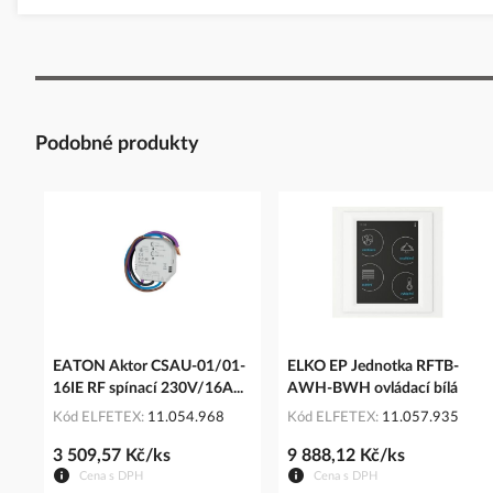
Podobné produkty
EATON Aktor CSAU-01/01-
ELKO EP Jednotka RFTB-
16IE RF spínací 230V/16A...
AWH-BWH ovládací bílá
Kód ELFETEX
11.054.968
Kód ELFETEX
11.057.935
3 509,57 Kč/ks
9 888,12 Kč/ks
Cena s DPH
Cena s DPH