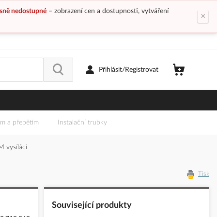
sně nedostupné
– zobrazení cen a dostupnosti, vytváření
×
Přihlásit/Registrovat
em a přepětím
Instalační trubky
vysílácí
Tisk
Související produkty