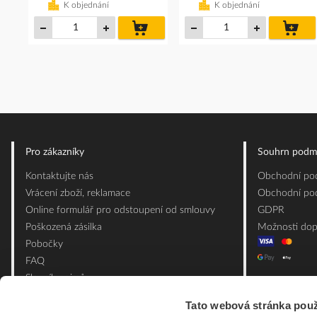
K objednání
K objednání
do
do
košíku
koš
Pro zákazníky
Souhrn podm
Kontaktujte nás
Obchodní pod
Vrácení zboží, reklamace
Obchodní pod
Online formulář pro odstoupení od smlouvy
GDPR
Poškozená zásilka
Možnosti dop
Pobočky
FAQ
Slovník pojmů
Mapa webu
Tato webová stránka použ
Ceník obalových materiálů