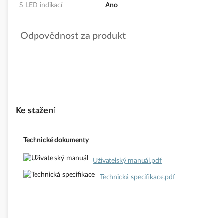
S LED indikací
Ano
Odpovědnost za produkt
GPSR Details
ELKO EP s.r.o.
Adresa: Palackého 493, 769 01 Holešov, ČR
Odpovědná osoba: David Balla
Telefon: 770177028
E-mail:
balla@elkoep.cz
Ke stažení
https://www.elkoep.cz/
Bezpečnostní dokumenty dodavatele:
Bezpečnostní dokumenty d
Technické dokumenty
Uživatelský manuál.pdf
Technická specifikace.pdf