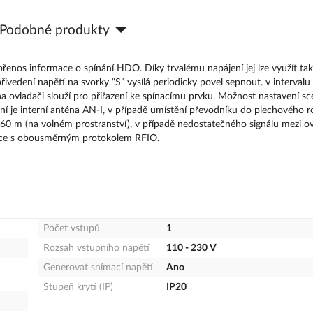
Podobné produkty
enos informace o spínání HDO. Díky trvalému napájení jej lze využít tak
ivedení napětí na svorky “S” vysílá periodicky povel sepnout. v intervalu
a ovladači slouží pro přiřazení ke spínacímu prvku. Možnost nastavení sc
ní je interní anténa AN-I, v případě umístění převodníku do plechového r
160 m (na volném prostranství), v případě nedostatečného signálu mezi 
nce s obousměrným protokolem RFIO.
Počet vstupů
1
Rozsah vstupního napětí
110 - 230 V
Generovat snímací napětí
Ano
Stupeň krytí (IP)
IP20