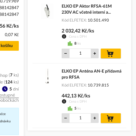
0.719.969
ELKO EP Aktor RFSA-61M
88142847
230V AC včetně interní a...
88142847
Kód ELFETEX
10.501.490
,56 Kč/ks
2 032,42 Kč/ks
0,07 Kč
Cena s DPH
8
ks
 košíku
do
košíku
ELKO EP Anténa AN-E přídavná
shop
7
ks
pro RFSA
le
(
124
ks
)
Kód ELFETEX
10.739.815
5
dní
ostupné
442,13 Kč/ks
pobočkách
Cena s DPH
5
ks
očce
do
košíku
jednávku