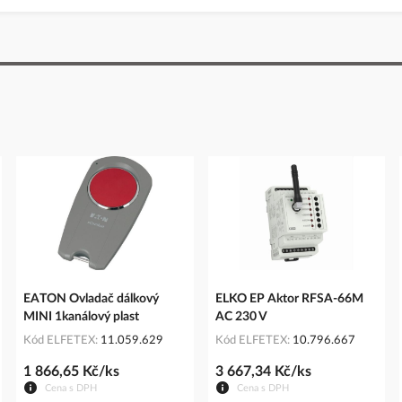
EATON Ovladač dálkový
ELKO EP Aktor RFSA-66M
MINI 1kanálový plast
AC 230 V
Kód ELFETEX
11.059.629
Kód ELFETEX
10.796.667
1 866,65 Kč/ks
3 667,34 Kč/ks
Cena s DPH
Cena s DPH