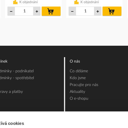
K objednání
K objednání
do
do
íku
košíku
košíku
ínek
O nás
mínky - podnikatel
Co děláme
mínky - spotřebitel
Kdo jsme
Pracujte pro nás
ravy a platby
Aktuality
O e-shopu
ívá cookies