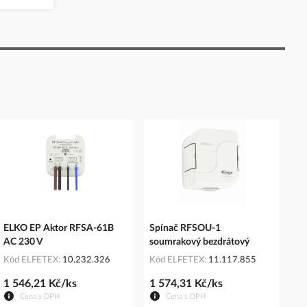
ELKO EP Aktor RFSA-61B
Spínač RFSOU-1
AC 230 V
soumrakový bezdrátový
Kód ELFETEX
10.232.326
Kód ELFETEX
11.117.855
1 546,21 Kč/ks
1 574,31 Kč/ks
Cena s DPH
Cena s DPH