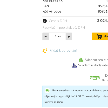
Kód ELFETEX
1
EAN
85951
Kód výrobce
85951
2 024
Cena s DPH
Recyklační poplatek vč. DPH
ks
do
Přidat k porovnání
Skladem pro e-
Skladem u dodavate
D
na 
Pro vyzvednutí následující pracovní den na pob
objednejte nejpozději do 17:00. To samé platí pro ob
kurýrní službou.