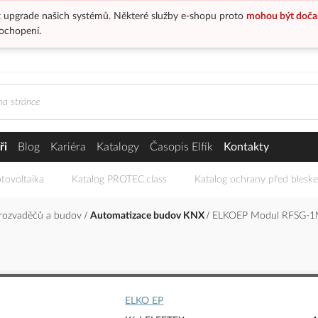
 upgrade našich systémů. Některé služby e-shopu proto
mohou být doča
ochopení.
ři
Blog
Kariéra
Katalogy
Časopis Elfík
Kontakty
tovoltaika
Katalog PROTEC.class
Katalog ochrany před blesk
 rozvaděčů a budov
Automatizace budov KNX
ELKOEP Modul RFSG-1M 
ELKO EP