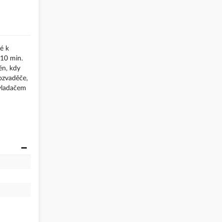
é k
 10 min.
én, kdy
ozvaděče,
ovladačem