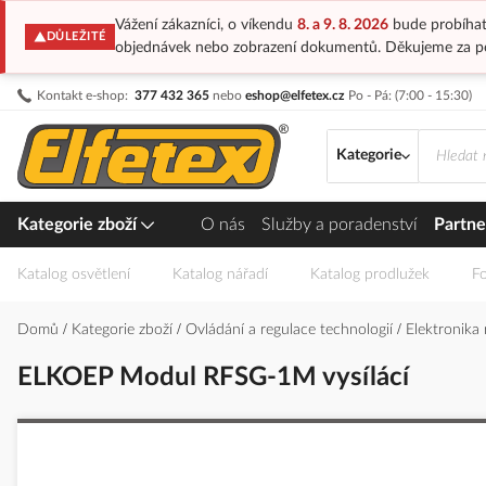
Vážení zákazníci, o víkendu
8. a 9. 8. 2026
bude probíhat
DŮLEŽITÉ
objednávek nebo zobrazení dokumentů. Děkujeme za p
Přejít
Kontakt e-shop:
377 432 365
nebo
eshop@elfetex.cz
Po - Pá: (7:00 - 15:30)
na
obsah
Kategorie
Kategorie zboží
O nás
Služby a poradenství
Partne
Katalog osvětlení
Katalog nářadí
Katalog prodlužek
Fo
Domů
Kategorie zboží
Ovládání a regulace technologií
Elektronika
ELKOEP Modul RFSG-1M vysílácí
Přeskočit
na