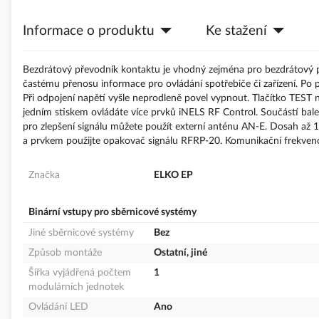
s
obrázky
Informace o produktu
Ke stažení
Bezdrátový převodník kontaktu je vhodný zejména pro bezdrátový př
častému přenosu informace pro ovládání spotřebiče či zařízení. Po př
Při odpojení napětí vyšle neprodleně povel vypnout. Tlačítko TEST n
jedním stiskem ovládáte více prvků iNELS RF Control. Součástí bale
pro zlepšení signálu můžete použít externí anténu AN-E. Dosah až 
a prvkem použijte opakovač signálu RFRP-20. Komunikační frekve
Značka
ELKO EP
Binární vstupy pro sběrnicové systémy
Jiné sběrnicové systémy
Bez
Způsob montáže
Ostatní, jiné
Šířka vyjádřená počtem
1
modulárních jednotek
Ovládání LED
Ano