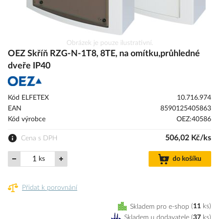
Přeskočit
Obrázek je pouze ilustrativní.
na
OEZ Skříň RZG-N-1T8, 8TE, na omítku,průhledné
začátek
dveře IP40
galerie
s
obrázky
Kód ELFETEX
10.716.974
EAN
8590125405863
Kód výrobce
OEZ:40586
506,02 Kč/ks
Cena s DPH
ks
do košíku
Přidat k porovnání
Skladem pro e-shop
11
ks
Skladem u dodavatele
(
37
ks
)