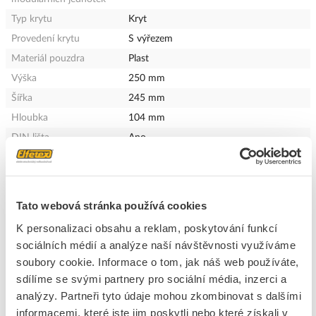
Typ krytu
Kryt
Provedení krytu
S výřezem
Materiál pouzdra
Plast
Výška
250 mm
Šířka
245 mm
Hloubka
104 mm
DIN lišta
Ano
Barva
Bílá
číslo RAL
9003
Stupeň krytí (IP)
IP40
Tato webová stránka používá cookies
Typ uzávěru
Ostatní, jiné
K personalizaci obsahu a reklam, poskytování funkcí
S montážní deskou
Ne
sociálních médií a analýze naší návštěvnosti využíváme
EMC verze
Ne
soubory cookie. Informace o tom, jak náš web používáte,
Možnost rozšíření
Ne
sdílíme se svými partnery pro sociální média, inzerci a
analýzy. Partneři tyto údaje mohou zkombinovat s dalšími
Průhledné víko / dveře
Ne
informacemi, které jste jim poskytli nebo které získali v
Se zámkem
Ne