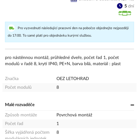
5
dní
Pro vyzvednutí následující pracovní den na pobočce objednejte nejpozději
do 17:00. To samé platí pro objednávku kurýrní službou.
pro nástěnnou montáž, průhledné dveře, počet řad 1, počet
modulů v řadě 8, krytí IP40, PE+N, barva bílá, materiál : plast
Značka
OEZ LETOHRAD
Počet modulů
8
Malé rozvaděče
Způsob montáže
Povrchová montáž
Počet řad
1
Šířka vyjádřená počtem
8
modulárních jednotek