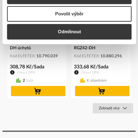
Povolit výběr
Odmítnout
OEZ Sada PD-RGZ81428-
OEZ Montážní úchyty,PD-
DH úchytů
RGZ42-DH
Kód ELFETEX
10.790.039
Kód ELFETEX
10.880.296
308,78 Kč/Sada
333,68 Kč/Sada
Cena s DPH
Cena s DPH
2
Sada
K objednání
do
do
košíku
košíku
Zobrazit více