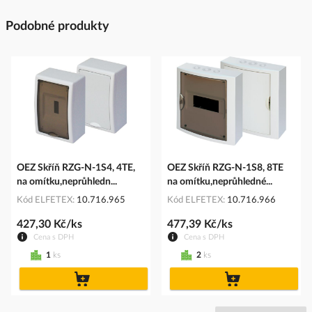
Podobné produkty
OEZ Skříň RZG-N-1S4, 4TE,
OEZ Skříň RZG-N-1S8, 8TE
na omítku,neprůhledn...
na omítku,neprůhledné...
Kód ELFETEX
10.716.965
Kód ELFETEX
10.716.966
427,30 Kč/ks
477,39 Kč/ks
Cena s DPH
Cena s DPH
1
ks
2
ks
do
do
košíku
košíku