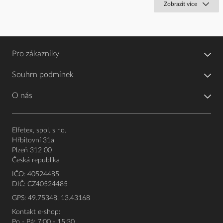
Zobrazit více
Pro zákazníky
Souhrn podmínek
O nás
Elfetex, spol. s r.o.
Hřbitovní 31a
Plzeň 312 00
Česká republika
IČO: 40524485
DIČ: CZ40524485
GPS: 49.75348, 13.43168
Kontakt e-shop:
Po - Pá: 7:00 - 15:30