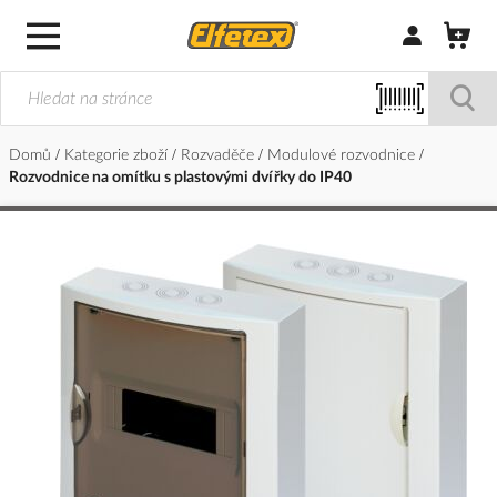
Přihlásit/Regi
Domů
Kategorie zboží
Rozvaděče
Modulové rozvodnice
Rozvodnice na omítku s plastovými dvířky do IP40
Přeskočit
na
konec
galerie
s
obrázky