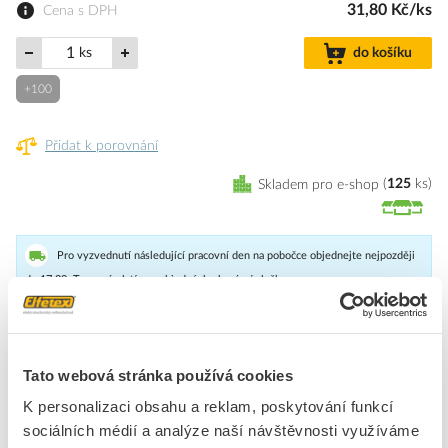
31,80 Kč/ks
Cena s DPH
ks
do košíku
+100
Přidat k porovnání
Skladem pro e-shop
125
ks
Pro vyzvednutí následující pracovní den na pobočce objednejte nejpozději
do 17:00. To samé platí pro objednávku kurýrní službou.
Matice obdélníková MSM se v kombinaci s příchytkou vymezovací
PVM používá pro ukotvení nosníků na stojnu. U nosníků řady
Tato webová stránka používá cookies
NPZM není potřeba vzhledem k robustní základně.
K personalizaci obsahu a reklam, poskytování funkcí
sociálních médií a analýze naší návštěvnosti využíváme
Značka
ARKYS