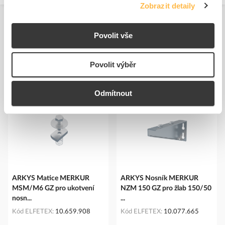
Zobrazit detaily
Povolit vše
Povolit výběr
Podobné produkty
Odmítnout
ARKYS Matice MERKUR
ARKYS Nosník MERKUR
MSM/M6 GZ pro ukotvení
NZM 150 GZ pro žlab 150/50
nosn...
...
Kód ELFETEX
10.659.908
Kód ELFETEX
10.077.665