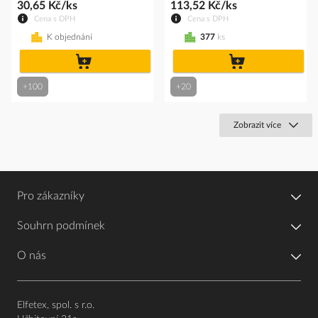
30,65 Kč/ks
113,52 Kč/ks
Cena s DPH
Cena s DPH
K objednání
377
ks
do
do
košíku
košíku
+100
+20
Zobrazit více
Pro zákazníky
Souhrn podmínek
O nás
Elfetex, spol. s r.o.