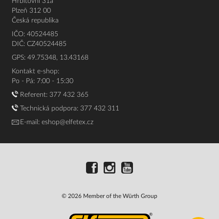
Hřbitovní 31a
Plzeň 312 00
Česká republika
IČO: 40524485
DIČ: CZ40524485
GPS: 49.75348, 13.43168
Kontakt e-shop:
Po - Pá: 7:00 - 15:30
Referent:
377 432 365
Technická podpora: 377 432 311
E-mail:
eshop@elfetex.cz
© 2026 Member of the Würth Group