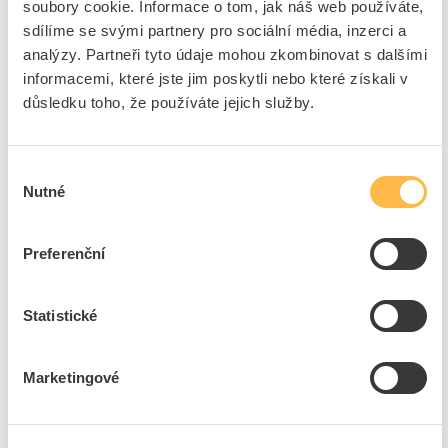
soubory cookie. Informace o tom, jak náš web používáte,
sdílíme se svými partnery pro sociální média, inzerci a
Kluzné matice
analýzy. Partneři tyto údaje mohou zkombinovat s dalšími
informacemi, které jste jim poskytli nebo které získali v
Materiál
Ocel
důsledku toho, že používáte jejich služby.
Povrchová úprava
Pozinkování galvanické
Rozměr závitu, metrický
8
S pružinou
Ano
Výběr
Nutné
souhlasu
Preferenční
Ke stažení
Statistické
Technické dokumenty
Technická specifikace.pdf
Marketingové