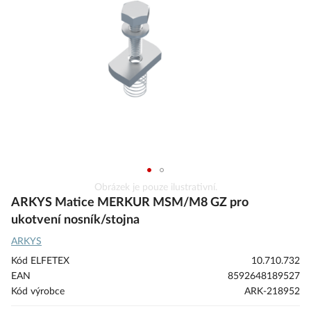
s
obrázky
Přeskočit
Obrázek je pouze ilustrativní.
na
ARKYS Matice MERKUR MSM/M8 GZ pro
začátek
ukotvení nosník/stojna
galerie
ARKYS
s
obrázky
Kód ELFETEX
10.710.732
EAN
8592648189527
Kód výrobce
ARK-218952