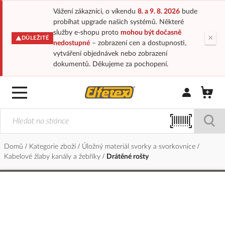
Vážení zákazníci, o víkendu
8. a 9. 8. 2026
bude
probíhat upgrade našich systémů. Některé
služby e-shopu proto
mohou být dočasně
×
DŮLEŽITÉ
nedostupné
– zobrazení cen a dostupnosti,
vytváření objednávek nebo zobrazení
dokumentů. Děkujeme za pochopení.
Přihlásit/Regi
Domů
Kategorie zboží
Úložný materiál svorky a svorkovnice
Kabelové žlaby kanály a žebříky
Drátěné rošty
Přeskočit
na
konec
galerie