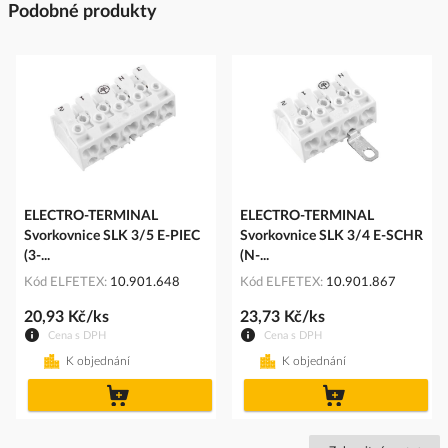
Podobné produkty
ELECTRO-TERMINAL
ELECTRO-TERMINAL
Svorkovnice SLK 3/5 E-PIEC
Svorkovnice SLK 3/4 E-SCHR
(3-...
(N-...
Kód ELFETEX
10.901.648
Kód ELFETEX
10.901.867
20,93 Kč/ks
23,73 Kč/ks
Cena s DPH
Cena s DPH
K objednání
K objednání
do
do
košíku
košíku