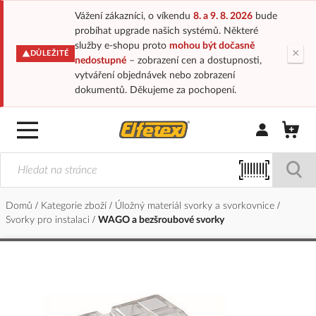
Vážení zákazníci, o víkendu
8. a 9. 8. 2026
bude
probíhat upgrade našich systémů. Některé
služby e-shopu proto
mohou být dočasně
×
DŮLEŽITÉ
nedostupné
– zobrazení cen a dostupnosti,
vytváření objednávek nebo zobrazení
dokumentů. Děkujeme za pochopení.
Přihlásit/Regi
Domů
Kategorie zboží
Úložný materiál svorky a svorkovnice
Svorky pro instalaci
WAGO a bezšroubové svorky
Přeskočit
na
konec
galerie