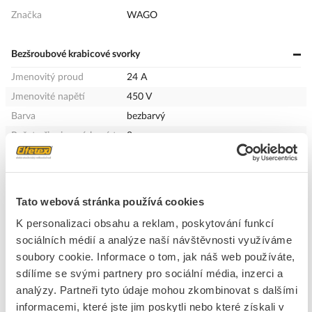
Značka
WAGO
Bezšroubové krabicové svorky
Jmenovitý proud
24 A
Jmenovité napětí
450 V
Barva
bezbarvý
Počet připojovacích míst
8
Vhodné pro masivní kabel
Ano
Vhodné pro vícedrátové
Ne
vodiče
Tato webová stránka používá cookies
Vhodné pro flexibilní
Ne
kabely
K personalizaci obsahu a reklam, poskytování funkcí
sociálních médií a analýze naší návštěvnosti využíváme
Průhledný
Ano
soubory cookie. Informace o tom, jak náš web používáte,
S ovládacími pákami
Ne
sdílíme se svými partnery pro sociální média, inzerci a
analýzy. Partneři tyto údaje mohou zkombinovat s dalšími
informacemi, které jste jim poskytli nebo které získali v