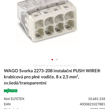
s
obrázky
Přeskočit
Obrázek je pouze ilustrativní.
na
WAGO Svorka 2273-208 instalační PUSH WIRE®
začátek
krabicová pro plné vodiče, 8 x 2,5 mm²,
galerie
sv.šedá/transparentní
s
obrázky
Kód ELFETEX
10.681.318
EAN
4050821027881