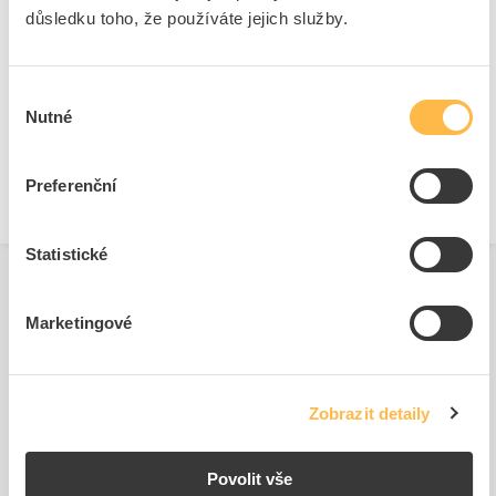
důsledku toho, že používáte jejich služby.
Ke stažení
Technické dokumenty
Výběr
Nutné
souhlasu
Technická specifikace.pdf
Preferenční
Statistické
Marketingové
Související produkty
Zobrazit detaily
Povolit vše