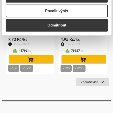
Povolit výběr
WAGO Svorka 2273-204
WAGO Svorka 2273-202
instalační PUSH WIRE®
instalační PUSH WIRE® pro
krab...
...
Odmítnout
Kód ELFETEX
10.681.314
Kód ELFETEX
10.681.310
7,73 Kč/ks
4,95 Kč/ks
Cena s DPH
Cena s DPH
45791
ks
79327
ks
do
do
košíku
košíku
+100
+1000
+100
+1000
Zobrazit více