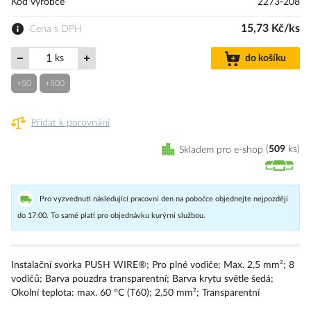
Kód výrobce
2273-208
15,73 Kč/ks
Cena s DPH
ks
do košíku
+50
+500
Přidat k porovnání
Skladem pro e-shop
509
ks
Pro vyzvednutí následující pracovní den na pobočce objednejte nejpozději
do 17:00. To samé platí pro objednávku kurýrní službou.
Instalační svorka PUSH WIRE®; Pro plné vodiče; Max. 2,5 mm²; 8
vodičů; Barva pouzdra transparentní; Barva krytu světle šedá;
Okolní teplota: max. 60 °C (T60); 2,50 mm²; Transparentní