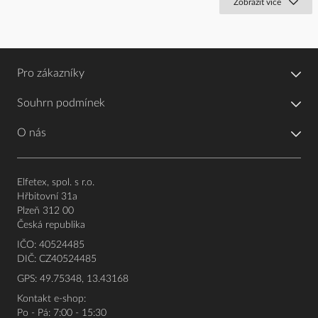
Zobrazit více
Pro zákazníky
Souhrn podmínek
O nás
Elfetex, spol. s r.o.
Hřbitovní 31a
Plzeň 312 00
Česká republika
IČO: 40524485
DIČ: CZ40524485
GPS: 49.75348, 13.43168
Kontakt e-shop:
Po - Pá: 7:00 - 15:30