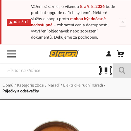
Vážení zákazníci, o víkendu
8. a 9. 8. 2026
bude
probíhat upgrade našich systémů. Některé
služby e-shopu proto
mohou být dočasně
×
DŮLEŽITÉ
nedostupné
– zobrazení cen a dostupnosti,
vytváření objednávek nebo zobrazení
dokumentů. Děkujeme za pochopení.
Přihlásit/Regi
Domů
Kategorie zboží
Nářadí
Elektrické ruční nářadí
Páječky a odsávačky
Přeskočit
na
konec
galerie