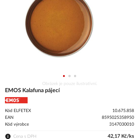
s
obrázky
Přeskočit
Obrázek je pouze ilustrativní.
na
EMOS Kalafuna pájecí
začátek
galerie
s
Kód ELFETEX
10.675.858
obrázky
EAN
8595025358950
Kód výrobce
3147030010
42,17 Kč/ks
Cena s DPH