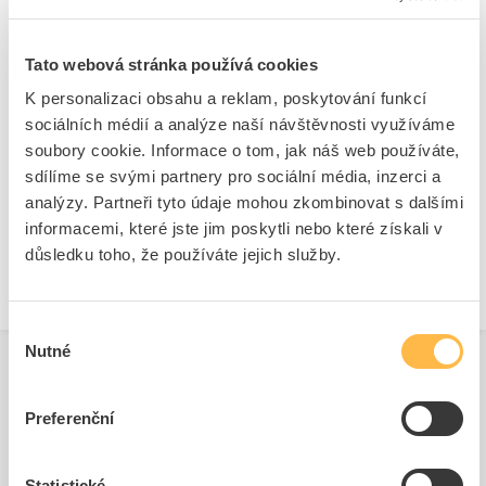
EMOS spol s r. o.
Adresa: Lipnická 2844, 750 02 Přerov I - Město, Česká republika
Tato webová stránka používá cookies
Odpovědná osoba: Jaromír Jemelka
K personalizaci obsahu a reklam, poskytování funkcí
Telefon: 606 391 202
Ke stažení
sociálních médií a analýze naší návštěvnosti využíváme
E-mail:
jaromir.jemelka@emos.cz
soubory cookie. Informace o tom, jak náš web používáte,
www.emos.eu
sdílíme se svými partnery pro sociální média, inzerci a
Technické dokumenty
Bezpečnostní dokumenty
analýzy. Partneři tyto údaje mohou zkombinovat s dalšími
Pokyny pro montáž.pdf
Bezpečnostní list.pdf
informacemi, které jste jim poskytli nebo které získali v
důsledku toho, že používáte jejich služby.
Výběr
Nutné
souhlasu
Preferenční
Související produkty
Statistické