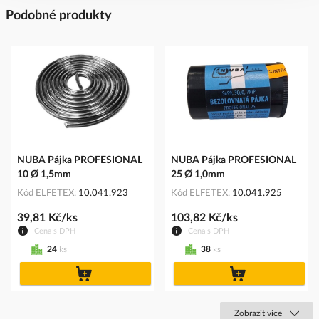
Podobné produkty
NUBA Pájka PROFESIONAL
NUBA Pájka PROFESIONAL
10 Ø 1,5mm
25 Ø 1,0mm
Kód ELFETEX
10.041.923
Kód ELFETEX
10.041.925
39,81 Kč/ks
103,82 Kč/ks
Cena s DPH
Cena s DPH
24
ks
38
ks
do
do
košíku
košíku
Zobrazit více