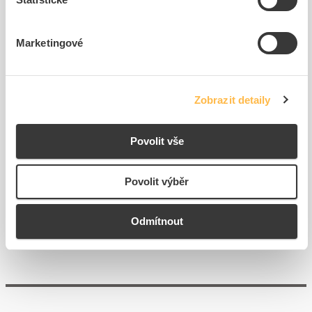
Marketingové
EMOS Páječka ETP5 125W
EMOS Hrot HR5 Cu pájecí
Zobrazit detaily
Kód ELFETEX
10.041.807
Kód ELFETEX
11.407.650
1 069,80 Kč/ks
5,94 Kč/ks
Povolit vše
Cena s DPH
Cena s DPH
4
ks
30
ks
Povolit výběr
do
do
košíku
košíku
Odmítnout
Zobrazit více