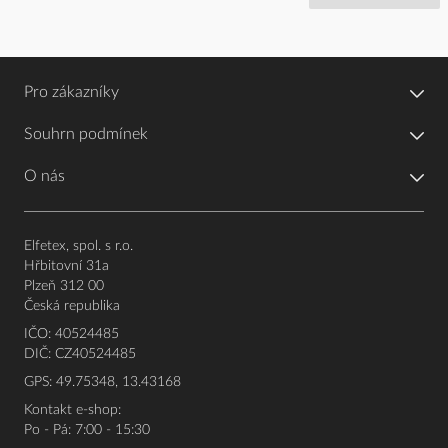
Pro zákazníky
Souhrn podmínek
O nás
Elfetex, spol. s r.o.
Hřbitovní 31a
Plzeň 312 00
Česká republika
IČO: 40524485
DIČ: CZ40524485
GPS: 49.75348, 13.43168
Kontakt e-shop:
Po - Pá: 7:00 - 15:30