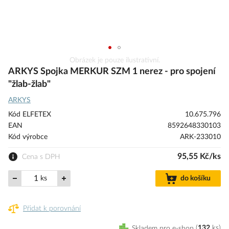
Přeskočit
Obrázek je pouze ilustrativní.
na
ARKYS Spojka MERKUR SZM 1 nerez - pro spojení
začátek
"žlab-žlab"
galerie
ARKYS
s
obrázky
Kód ELFETEX
10.675.796
EAN
8592648330103
Kód výrobce
ARK-233010
95,55 Kč/ks
Cena s DPH
ks
do košíku
Přidat k porovnání
Skladem pro e-shop
132
ks