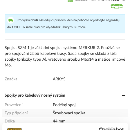
Pro vyzvednutí následující pracovní den na pobočce objednejte nejpozději
do 17:00. To samé platí pro objednávku kurýrní službou.
Spojka SZM 1 je základní spojka systému MERKUR 2. Používá se
pro spojování žlabů kabelové trasy. Sada spojky se skládá z těla
spojky (příložky typu A), vratového šroubu M6x14 a matice límcové
M6.
Značka
ARKYS
Spojky pro kabelový nosný systém
Provedení
Podélný spoj
Typ připojení
Šroubovací spojka
Délka
44 mm
Vhodné pro mřížkový žlab
Ano