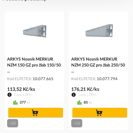
ARKYS Nosník MERKUR
ARKYS Nosník MERKUR
NZM 150 GZ pro žlab 150/50
NZM 250 GZ pro žlab 250/50
...
...
Kód ELFETEX
10.077.665
Kód ELFETEX
10.077.794
113,52 Kč/ks
176,21 Kč/ks
Cena s DPH
Cena s DPH
377
ks
85
ks
do
do
košíku
košíku
+20
+10