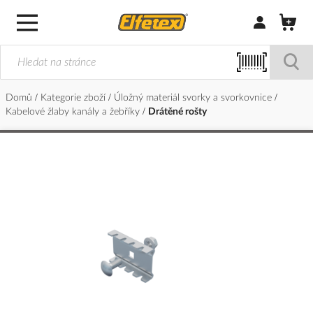
Přihlásit/Regi
Domů
Kategorie zboží
Úložný materiál svorky a svorkovnice
Kabelové žlaby kanály a žebříky
Drátěné rošty
Přeskočit
na
konec
galerie
s
obrázky