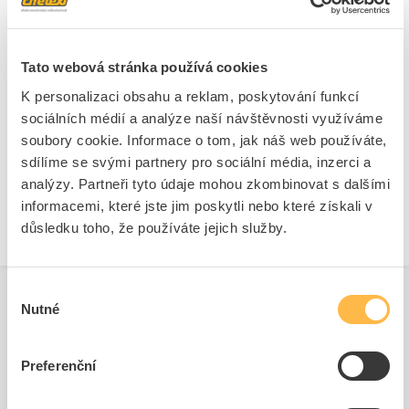
Tato webová stránka používá cookies
Ke stažení
K personalizaci obsahu a reklam, poskytování funkcí
sociálních médií a analýze naší návštěvnosti využíváme
soubory cookie. Informace o tom, jak náš web používáte,
Technické dokumenty
sdílíme se svými partnery pro sociální média, inzerci a
Technická specifikace.pdf
analýzy. Partneři tyto údaje mohou zkombinovat s dalšími
informacemi, které jste jim poskytli nebo které získali v
důsledku toho, že používáte jejich služby.
Výběr
Nutné
souhlasu
Související produkty
Preferenční