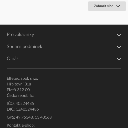
Zobrazit více
Pro zákazníky
Souhrn podmínek
O nás
Elfetex, spol. s r.o.
Hřbitovní 31a
Plzeň 312 00
Česká republika
IČO: 40524485
DIČ: CZ40524485
GPS: 49.75348, 13.43168
Kontakt e-shop: