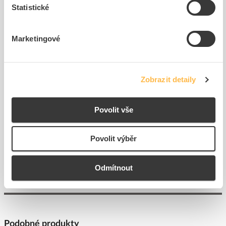
Statistické
Marketingové
ARKYS Žlab MERKUR 2
ARKYS Žlab MERKUR 2
50/50 A2 nerez, délka 2m
100/50 A2 nerez, délka 2m
Zobrazit detaily
Kód ELFETEX
11.250.916
Kód ELFETEX
11.250.917
559,41 Kč/m
670,07 Kč/m
Povolit vše
Cena s DPH
Cena s DPH
120
m
94
m
Povolit výběr
do
do
košíku
košíku
Odmítnout
Podobné produkty