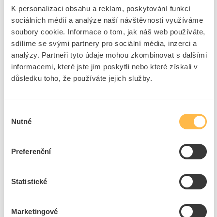
Se saněmi pro odpojení N
Ne
K personalizaci obsahu a reklam, poskytování funkcí
Typ dveří
Jednotlivý
sociálních médií a analýze naší návštěvnosti využíváme
soubory cookie. Informace o tom, jak náš web používáte,
Průhledné víko / dveře
Ne
sdílíme se svými partnery pro sociální média, inzerci a
Se zámkem
Ne
analýzy. Partneři tyto údaje mohou zkombinovat s dalšími
Blok uzemňovacích
Ano
informacemi, které jste jim poskytli nebo které získali v
svorek
důsledku toho, že používáte jejich služby.
Blok svorek neutrálního
Ano
vodiče
Signál předávající dveře
Ne
Výběr
Nutné
souhlasu
+
Odpovědnost za produkt
GPSR Details
Preferenční
Eaton Elektrotechnika s.r.o.
Adresa: Komárovská 2406/57, 193 00 Praha 9 - Horní Počernice,
Česká republika
Statistické
Telefon: +420 267 990 440
Ke stažení
E-mail:
EatonCareCZ@eaton.com
Marketingové
https://www.eaton.com/cz/cs-cz.html