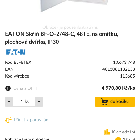
Přeskočit
Obrázek je pouze ilustrativní.
na
EATON Skříň BF-O-2/48-C, 48TE, na omítku,
začátek
plechová dvířka, IP30
galerie
s
obrázky
Kód ELFETEX
10.673.748
EAN
4015081132133
Kód výrobce
113685
4 970,80 Kč/ks
Cena s DPH
ks
do košíku
Přidat k porovnání
K objednání
Přibližný termín dodání.
13
dní