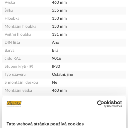
Výška
460 mm
Šířka
555 mm
Hloubka
150 mm
Montážní hloubka
150 mm
Vnitřní hloubka
131 mm
DIN lišta
Ano
Barva
Bílá
číslo RAL
9016
Stupeň krytí (IP)
IP30
Typ uzávěru
Ostatní, jiné
S montážní deskou
Ne
Montážní výška
460 mm
Montážní šířka
555 mm
EMC verze
Ano
Možnost rozšíření
Ne
Uzavíratelný
Ano
Tato webová stránka používá cookies