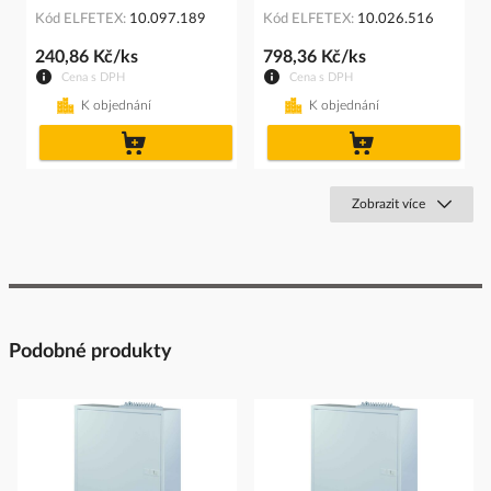
Kód ELFETEX
10.097.189
Kód ELFETEX
10.026.516
240,86 Kč/ks
798,36 Kč/ks
Cena s DPH
Cena s DPH
K objednání
K objednání
do
do
košíku
košíku
Zobrazit více
Podobné produkty