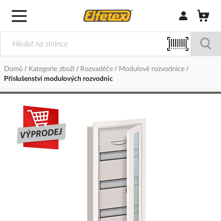
Přihlásit/Regi
Domů
Kategorie zboží
Rozvaděče
Modulové rozvodnice
Příslušenství modulových rozvodnic
Přeskočit
na
konec
galerie
s
obrázky