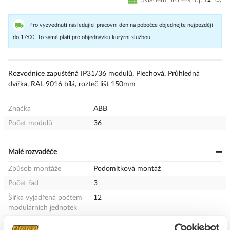
Pro vyzvednutí následující pracovní den na pobočce objednejte nejpozději
do 17:00. To samé platí pro objednávku kurýrní službou.
Rozvodnice zapuštěná IP31/36 modulů, Plechová, Průhledná
dvířka, RAL 9016 bílá, rozteč lišt 150mm
Značka
ABB
Počet modulů
36
Malé rozvaděče
Způsob montáže
Podomítková montáž
Počet řad
3
Šířka vyjádřená počtem
12
modulárních jednotek
Typ krytu
Dveře