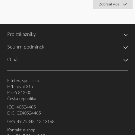
Zobrazit více
Pro zákazníky
Souhrn podmínek
O nás
Elfetex, spol. s r.o.
Hřbitovní 31a
Plzeň 312 00
Česká republika
IČO: 40524485
DIČ: CZ40524485
GPS: 49.75348, 13.43168
Kontakt e-shop: