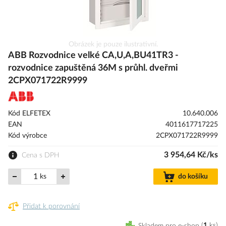
Přeskočit
Obrázek je pouze ilustrativní.
na
ABB Rozvodnice velké CA,U,A,BU41TR3 -
začátek
rozvodnice zapuštěná 36M s průhl. dveřmi
galerie
2CPX071722R9999
s
obrázky
Kód ELFETEX
10.640.006
EAN
4011617717225
Kód výrobce
2CPX071722R9999
3 954,64 Kč/ks
Cena s DPH
ks
do košíku
Přidat k porovnání
Skladem pro e-shop
1
ks