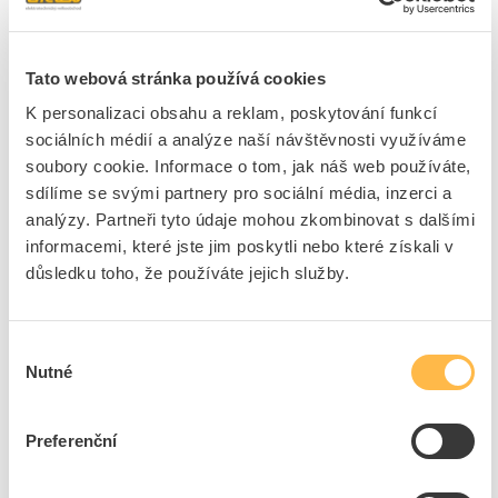
Průhledné víko / dveře
Ano
Materiál pouzdra
Ocel
Tato webová stránka používá cookies
Výška
684 mm
Šířka
310 mm
K personalizaci obsahu a reklam, poskytování funkcí
sociálních médií a analýze naší návštěvnosti využíváme
Hloubka
120 mm
soubory cookie. Informace o tom, jak náš web používáte,
DIN lišta
Ano
sdílíme se svými partnery pro sociální média, inzerci a
Možnost rozšíření
Ne
analýzy. Partneři tyto údaje mohou zkombinovat s dalšími
Barva
Bílá
informacemi, které jste jim poskytli nebo které získali v
číslo RAL
9016
důsledku toho, že používáte jejich služby.
Stupeň krytí (IP)
IP31
Se zámkem
Ano
Výběr
Typ uzávěru
Ostatní, jiné
Nutné
souhlasu
Provedení krytu
přímé
S montážní deskou
Ne
Preferenční
Montážní hloubka
120 mm
Montážní výška
684 mm